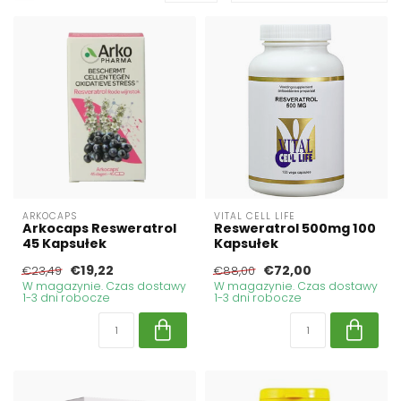
ARKOCAPS
VITAL CELL LIFE
Arkocaps Resweratrol
Resweratrol 500mg 100
45 Kapsułek
Kapsułek
€19,22
€72,00
€23,49
€88,00
W magazynie. Czas dostawy
W magazynie. Czas dostawy
1-3 dni robocze
1-3 dni robocze