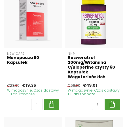
NEW CARE
NHP
Menopauza 60
Resweratrol
Kapsułek
200mg/Witamina
C/Bioperine czysty 60
Kapsułek
Wegetariańskich
€19,35
€49,01
€23,65
€59,90
W magazynie. Czas dostawy
W magazynie. Czas dostawy
1-3 dni robocze
1-3 dni robocze