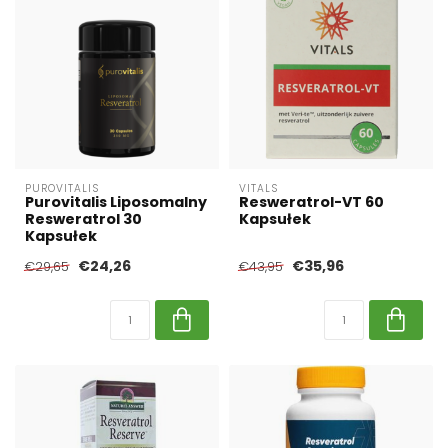
PUROVITALIS
VITALS
Purovitalis Liposomalny
Resweratrol-VT 60
Resweratrol 30
Kapsułek
Kapsułek
€24,26
€35,96
€29,65
€43,95