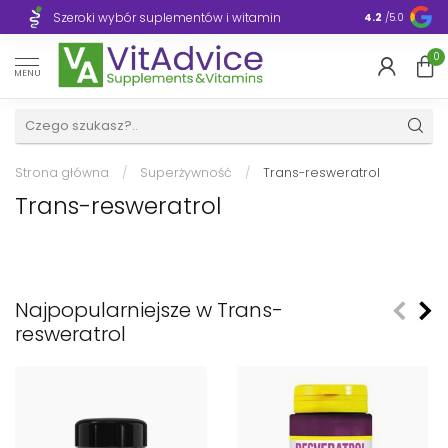
ybór suplementów i witamin
Błyskawiczna dostawa, 1–3 dni 
4.2
/5.0
0
MENU
Strona główna
/
Superżywność
/
Trans-resweratrol
Trans-resweratrol
Najpopularniejsze w Trans-
resweratrol