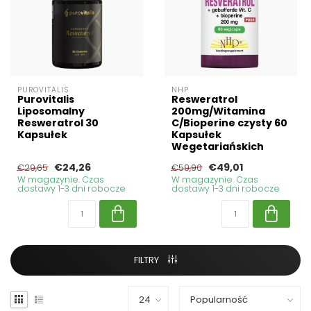
PUROVITALIS
NHP
Purovitalis
Resweratrol
Liposomalny
200mg/Witamina
Resweratrol 30
C/Bioperine czysty 60
Kapsułek
Kapsułek
Wegetariańskich
€24,26
€49,01
€29,65
€59,90
W magazynie. Czas
W magazynie. Czas
dostawy 1-3 dni robocze
dostawy 1-3 dni robocze
FILTRY