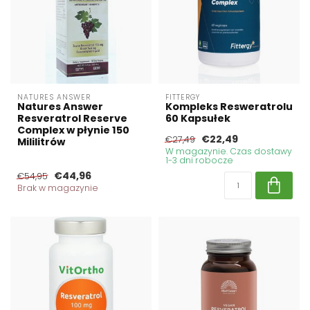
NATURES ANSWER
FITTERGY
Natures Answer
Kompleks Resweratrolu
Resveratrol Reserve
60 Kapsułek
Complex w płynie 150
€22,49
€27,49
Mililitrów
W magazynie. Czas dostawy
1-3 dni robocze
€44,96
€54,95
Brak w magazynie