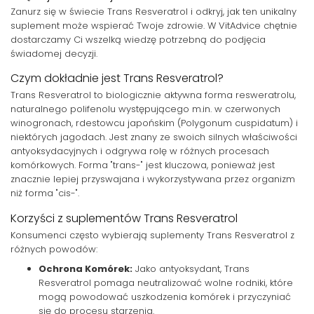
Zanurz się w świecie Trans Resveratrol i odkryj, jak ten unikalny
suplement może wspierać Twoje zdrowie. W VitAdvice chętnie
dostarczamy Ci wszelką wiedzę potrzebną do podjęcia
świadomej decyzji.
Czym dokładnie jest Trans Resveratrol?
Trans Resveratrol to biologicznie aktywna forma resweratrolu,
naturalnego polifenolu występującego m.in. w czerwonych
winogronach, rdestowcu japońskim (Polygonum cuspidatum) i
niektórych jagodach. Jest znany ze swoich silnych właściwości
antyoksydacyjnych i odgrywa rolę w różnych procesach
komórkowych. Forma "trans-" jest kluczowa, ponieważ jest
znacznie lepiej przyswajana i wykorzystywana przez organizm
niż forma "cis-".
Korzyści z suplementów Trans Resveratrol
Konsumenci często wybierają suplementy Trans Resveratrol z
różnych powodów:
Ochrona Komórek:
Jako antyoksydant, Trans
Resveratrol pomaga neutralizować wolne rodniki, które
mogą powodować uszkodzenia komórek i przyczyniać
się do procesu starzenia.