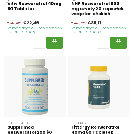
Vitiv Resweratrol 40mg
NHP Resweratrol 500
60 Tabletek
mg czysty 30 kapsułek
wegetariańskich
€22,46
€39,11
€27,45
€47,80
W magazynie. Czas dostawy
W magazynie. Czas dostawy
1-3 dni robocze
1-3 dni robocze
SUPPLEMED
FITTERGY
Supplemed
Fittergy Resweratrol
Resweratrol 200 60
40mg 60 Tabletek