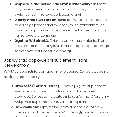
Wsparcie dla Serca i Naczyń Krwionośnych:
Może
przyczyniać się do utrzymania prawidłowych naczyń
krwionośnych i zdrowego krążenia krwi.
Efekty Przeciwstarzeniowe:
Resweratrol jest często
kojarzony z procesami związanymi ze starzeniem, co
czyni go popularnym w suplementach ukierunkowanych
na "zdrowe starzenie się".
Ogólna Witalność:
Dzięki szerokiemu działaniu, Trans
Resveratrol może przyczynić się do ogólnego dobrego
samopoczucia i poczucia energii.
Jak wybrać odpowiedni suplement Trans
Resveratrol?
W VitAdvice chętnie pomagamy w wyborze. Zwróć uwagę na
następujące aspekty:
Czystość (Forma Trans):
Upewnij się, że suplement
wyraźnie wskazuje "Trans Resveratrol", aby mieć
pewność, że jest to najskuteczniejsza forma. Oferujemy
wyłącznie suplementy z czystą formą trans.
Dawkowanie:
Optymalna dawka może się różnić w
zależności od osoby i celu. W razie wątpliwości zawsze