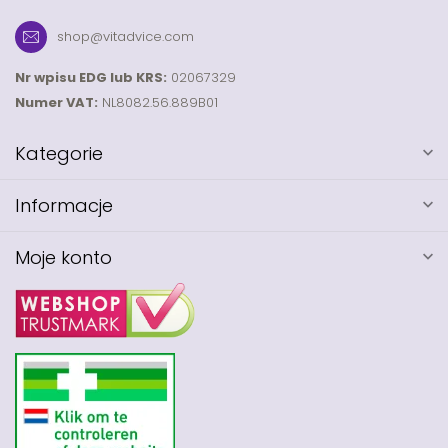
shop@vitadvice.com
Nr wpisu EDG lub KRS:
02067329
Numer VAT:
NL8082.56.889B01
Kategorie
Informacje
Moje konto