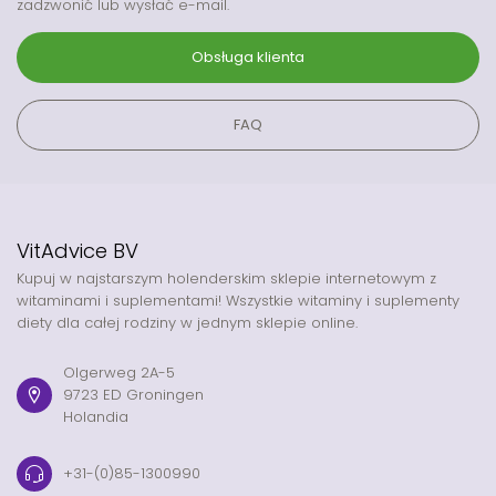
zadzwonić lub wysłać e-mail.
Obsługa klienta
FAQ
VitAdvice BV
Kupuj w najstarszym holenderskim sklepie internetowym z
witaminami i suplementami! Wszystkie witaminy i suplementy
diety dla całej rodziny w jednym sklepie online.
Olgerweg 2A-5
9723 ED Groningen
Holandia
+31-(0)85-1300990