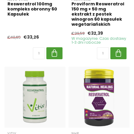
Resweratrol 100mg
Proviform Resweratrol
kompleks obronny 60
150 mg + 50 mg
Kapsułek
ekstrakt z pestek
winogron 60 kapsułek
wegetariańskich
€32,39
€39,59
€33,26
€40,65
W magazynie. Czas dostawy
1-3 dni robocze
VITIV
NHP