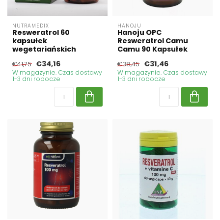
NUTRAMEDIX
HANOJU
Resweratrol 60
Hanoju OPC
kapsułek
Resweratrol Camu
wegetariańskich
Camu 90 Kapsułek
€34,16
€31,46
€41,75
€38,45
W magazynie. Czas dostawy
W magazynie. Czas dostawy
1-3 dni robocze
1-3 dni robocze