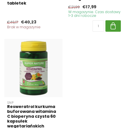
tabletek
€17,99
€21,99
W magazynie. Czas dostawy
1-3 dni robocze
€40,23
€49,17
Brak w magazynie
SNP
Resweratrol kurkuma
buforowana witamina
C bioperyna czysta 60
kapsułek
wegetariańskich