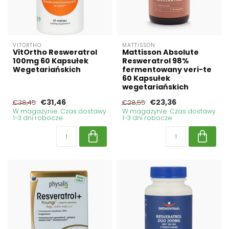
VITORTHO
MATTISSON
VitOrtho Resweratrol
Mattisson Absolute
100mg 60 Kapsułek
Resweratrol 98%
Wegetariańskich
fermentowany veri-te
60 Kapsułek
wegetariańskich
€31,46
€23,36
€38,45
€28,55
W magazynie. Czas dostawy
W magazynie. Czas dostawy
1-3 dni robocze
1-3 dni robocze