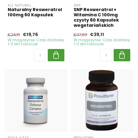
ALL NATURAL
SNP
Naturalny Resweratrol
SNP Resweratrol +
100mg 60 Kapsułek
Witamina C 100mg
czysty 60 Kapsułek
wegetariańskich
€19,76
€39,11
€24,15
€47,80
W magazynie. Czas dostawy
W magazynie. Czas dostawy
1-3 dni robocze
1-3 dni robocze
NOVA VITAE
PROVIFORM