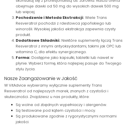
skonsultuj się z profesjonalistą ds. zdrowia. Nasza oferta
obejmuje dawki od 50 mg do wysokich dawek 500 mg
lub więcej.
Pochodzenie i Metoda Ekstrakcji:
Wiele Trans
Resveratrol pochodzi z rdestowca japońskiego lub
winorośli. Wysokiej jakości ekstrakcja zapewnia czysty
produkt.
Dodatkowe Składniki:
Niektóre suplementy łączą Trans
Resveratrol z innymi antyoksydantami, takimi jak OPC lub
witamina C, dla efektu synergicznego.
Forma:
Dostępne jako kapsułki, tabletki lub nawet w
płynie. Wybierz formę, która najlepiej pasuje do Twojego
stylu życia.
Nasze Zaangażowanie w Jakość
W VitAdvice wybieramy wyłącznie suplementy Trans
Resveratrol od najlepszych marek, znanych z czystości i
skuteczności. Znajdziesz u nas produkty, które:
Są wolne od zbędnych wypełniaczy i alergenów.
Są testowane pod kątem czystości i mocy.
Są produkowane zgodnie z rygorystycznymi normami
jakości.