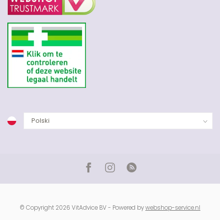
© Copyright 2026 VitAdvice BV - Powered by
webshop-service.nl