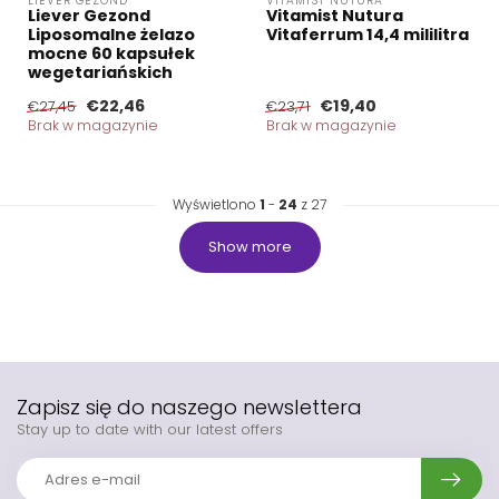
LIEVER GEZOND
VITAMIST NUTURA
Liever Gezond
Vitamist Nutura
Liposomalne żelazo
Vitaferrum 14,4 mililitra
mocne 60 kapsułek
wegetariańskich
€22,46
€19,40
€27,45
€23,71
Brak w magazynie
Brak w magazynie
Wyświetlono
1
-
24
z 27
Show more
Zapisz się do naszego newslettera
Stay up to date with our latest offers