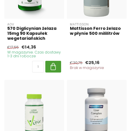
AOV
MATTISSON
570 Diglicynian żelaza
Mattisson Ferro żelazo
15mg 90 Kapsułek
w płynie 500 mililitrów
wegetariańskich
€14,36
€17,55
W magazynie. Czas dostawy
1-3 dni robocze
€25,16
€30,75
Brak w magazynie