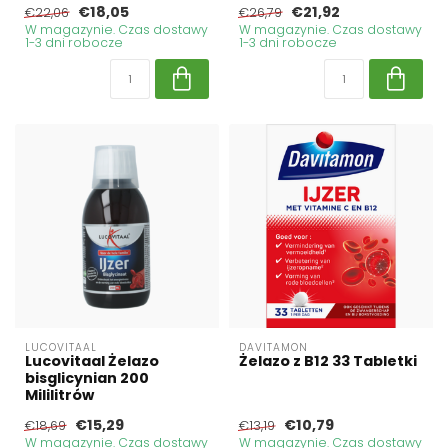
€18,05
€21,92
€22,06
€26,79
W magazynie. Czas dostawy
W magazynie. Czas dostawy
1-3 dni robocze
1-3 dni robocze
LUCOVITAAL
DAVITAMON
Lucovitaal Żelazo
Żelazo z B12 33 Tabletki
bisglicynian 200
Mililitrów
€15,29
€10,79
€18,69
€13,19
W magazynie. Czas dostawy
W magazynie. Czas dostawy