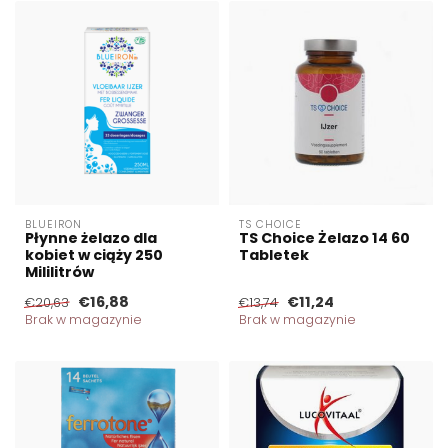
BLUEIRON
TS CHOICE
Płynne żelazo dla
TS Choice Żelazo 14 60
kobiet w ciąży 250
Tabletek
Mililitrów
€16,88
€11,24
€20,63
€13,74
Brak w magazynie
Brak w magazynie