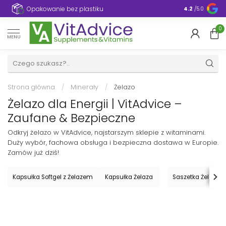
e
Opakowanie bez plastiku
4.2
/5.0
0
MENU
Strona główna
/
Minerały
/
Żelazo
Żelazo dla Energii | VitAdvice –
Zaufane & Bezpieczne
Odkryj żelazo w VitAdvice, najstarszym sklepie z witaminami.
Duży wybór, fachowa obsługa i bezpieczna dostawa w Europie.
Zamów już dziś!
Kapsułka Softgel z Żelazem
Kapsułka Żelaza
Saszetka Żelaza