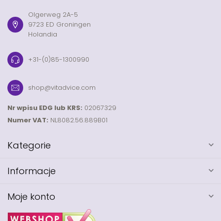
Olgerweg 2A-5
9723 ED Groningen
Holandia
+31-(0)85-1300990
shop@vitadvice.com
Nr wpisu EDG lub KRS:
02067329
Numer VAT:
NL8082.56.889B01
Kategorie
Informacje
Moje konto