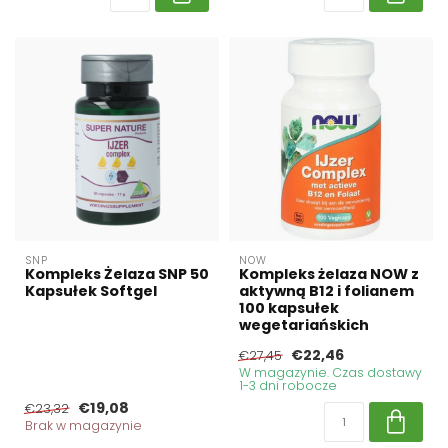
SNP
NOW
Kompleks Żelaza SNP 50
Kompleks żelaza NOW z
Kapsułek Softgel
aktywną B12 i folianem
100 kapsułek
wegetariańskich
€22,46
€27,45
W magazynie. Czas dostawy
1-3 dni robocze
€19,08
€23,32
Brak w magazynie