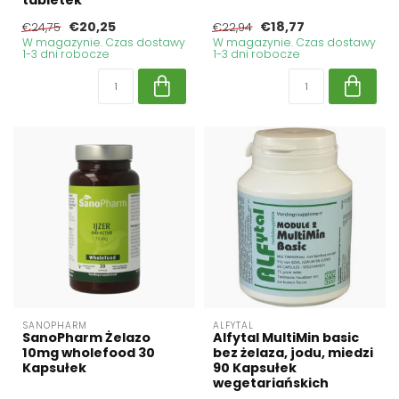
tabletek
€20,25
€18,77
€24,75
€22,94
W magazynie. Czas dostawy
W magazynie. Czas dostawy
1-3 dni robocze
1-3 dni robocze
SANOPHARM
ALFYTAL
SanoPharm Żelazo
Alfytal MultiMin basic
10mg wholefood 30
bez żelaza, jodu, miedzi
Kapsułek
90 Kapsułek
wegetariańskich