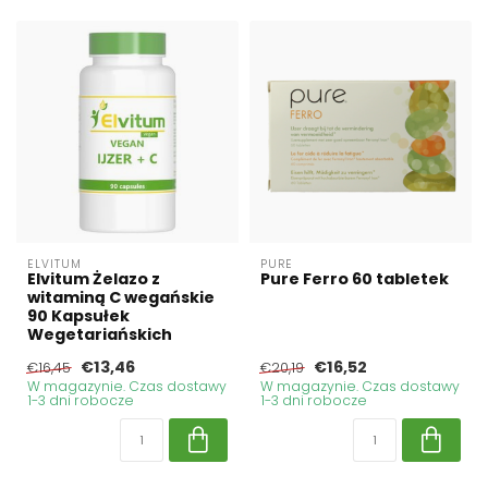
ELVITUM
PURE
Elvitum Żelazo z
Pure Ferro 60 tabletek
witaminą C wegańskie
90 Kapsułek
Wegetariańskich
€13,46
€16,52
€16,45
€20,19
W magazynie. Czas dostawy
W magazynie. Czas dostawy
1-3 dni robocze
1-3 dni robocze