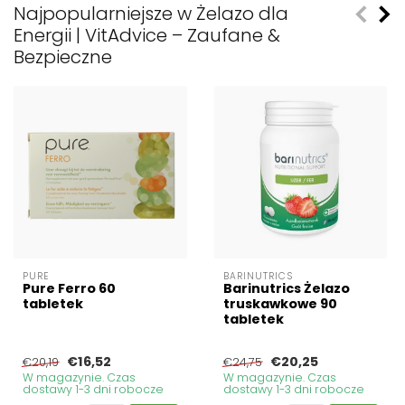
Najpopularniejsze w Żelazo dla
Energii | VitAdvice – Zaufane &
Bezpieczne
PURE
BARINUTRICS
Pure Ferro 60
Barinutrics Żelazo
tabletek
truskawkowe 90
tabletek
€16,52
€20,25
€20,19
€24,75
W magazynie. Czas
W magazynie. Czas
dostawy 1-3 dni robocze
dostawy 1-3 dni robocze