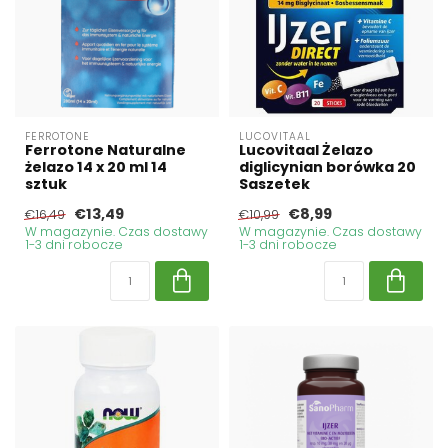
FERROTONE
LUCOVITAAL
Ferrotone Naturalne
Lucovitaal Żelazo
żelazo 14 x 20 ml 14
diglicynian borówka 20
sztuk
Saszetek
€13,49
€8,99
€16,49
€10,99
W magazynie. Czas dostawy
W magazynie. Czas dostawy
1-3 dni robocze
1-3 dni robocze