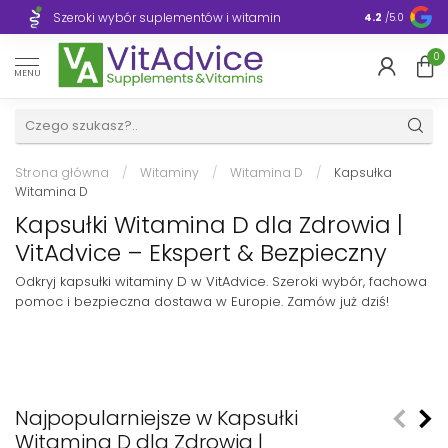
Szeroki wybór suplementów i witamin
Błyskawiczn
4.2
/5.0
0
MENU
Strona główna
/
Witaminy
/
Witamina D
/
Kapsułka
Witamina D
Kapsułki Witamina D dla Zdrowia |
VitAdvice – Ekspert & Bezpieczny
Odkryj kapsułki witaminy D w VitAdvice. Szeroki wybór, fachowa
pomoc i bezpieczna dostawa w Europie. Zamów już dziś!
Najpopularniejsze w Kapsułki
Witamina D dla Zdrowia |