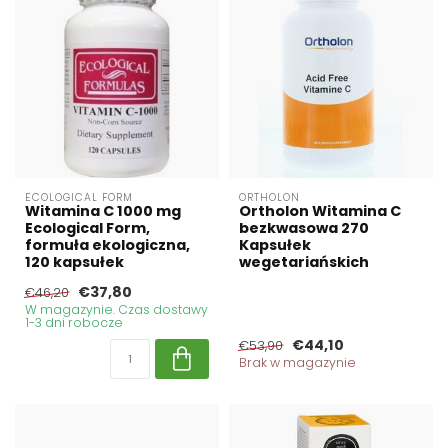
ECOLOGICAL FORM
ORTHOLON
Witamina C 1000 mg
Ortholon Witamina C
Ecological Form,
bezkwasowa 270
formuła ekologiczna,
Kapsułek
120 kapsułek
wegetariańskich
€37,80
€46,20
W magazynie. Czas dostawy
1-3 dni robocze
€44,10
€53,90
Brak w magazynie