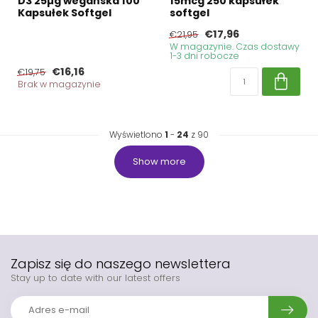
D3 25µg wegańska 100
15mcg 250 kapsułek
Kapsułek Softgel
softgel
€17,96
€21,95
W magazynie. Czas dostawy
1-3 dni robocze
€16,16
€19,75
Brak w magazynie
Wyświetlono
1
-
24
z 90
Show more
Zapisz się do naszego newslettera
Stay up to date with our latest offers