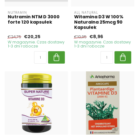
NUTRAMIN
ALL NATURAL
Nutramin NTM D 3000
Witamina D3 W 100%
forte 120 kapsułek
Naturalna 25mcg 90
Kapsułek
€20,25
€8,96
€24,75
€10,95
W magazynie. Czas dostawy
W magazynie. Czas dostawy
1-3 dni robocze
1-3 dni robocze