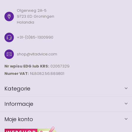
Olgerweg 2A-5
9723 ED Groningen
Holandia
+31-(0)85-1300990
shop@vitadvice.com
Nr wpisu EDG lub KRS:
02067329
Numer VAT:
NL8082.56.889B01
Kategorie
Informacje
Moje konto