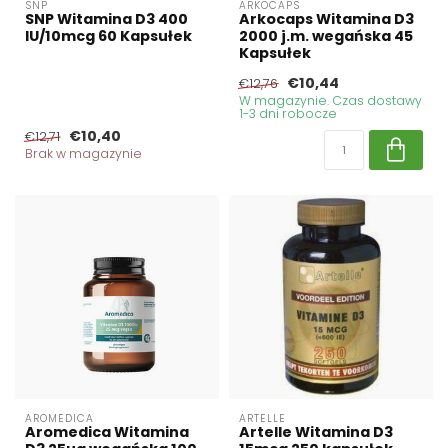
SNP
ARKOCAPS
SNP Witamina D3 400
Arkocaps Witamina D3
IU/10mcg 60 Kapsułek
2000 j.m. wegańska 45
Kapsułek
€10,44
€12,76
W magazynie. Czas dostawy
1-3 dni robocze
€10,40
€12,71
Brak w magazynie
AROMEDICA
ARTELLE
Aromedica Witamina
Artelle Witamina D3