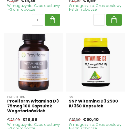
€14,36
€9,89
€17,55
€12,09
W magazynie. Czas dostawy
W magazynie. Czas dostawy
1-3 dni robocze
1-3 dni robocze
PROVIFORM
SNP
Proviform Witamina D3
SNP Witamina D3 2500
75mcg 100 Kapsułek
IU 360 Kapsułek
Wegetariańskich
€18,89
€50,40
€23,09
€61,60
W magazynie. Czas dostawy
W magazynie. Czas dostawy
1-3 dni robocze
1-3 dni robocze