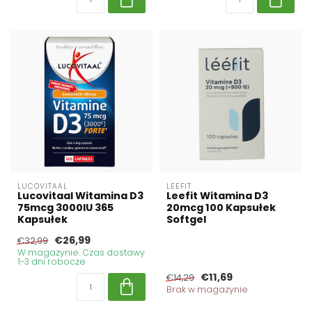
LUCOVITAAL
LEEFIT
Lucovitaal Witamina D3
Leefit Witamina D3
75mcg 3000IU 365
20mcg 100 Kapsułek
Kapsułek
Softgel
€26,99
€32,99
W magazynie. Czas dostawy
1-3 dni robocze
€11,69
€14,29
Brak w magazynie