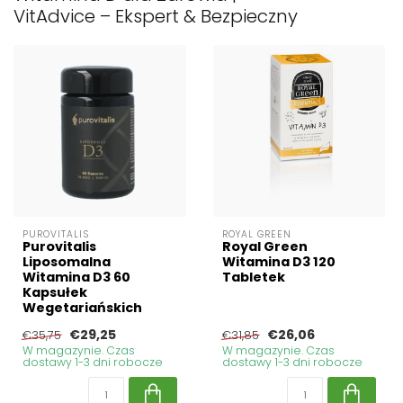
VitAdvice – Ekspert & Bezpieczny
PUROVITALIS
ROYAL GREEN
Purovitalis
Royal Green
Liposomalna
Witamina D3 120
Witamina D3 60
Tabletek
Kapsułek
Wegetariańskich
€29,25
€26,06
€35,75
€31,85
W magazynie. Czas
W magazynie. Czas
dostawy 1-3 dni robocze
dostawy 1-3 dni robocze