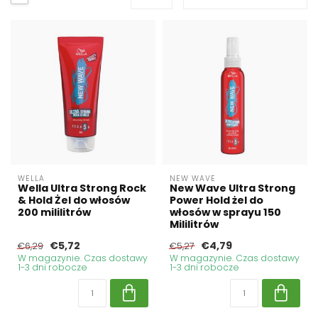
WELLA
NEW WAVE
Wella Ultra Strong Rock
New Wave Ultra Strong
& Hold Żel do włosów
Power Hold żel do
200 mililitrów
włosów w sprayu 150
Mililitrów
€5,72
€4,79
€6,29
€5,27
W magazynie. Czas dostawy
W magazynie. Czas dostawy
1-3 dni robocze
1-3 dni robocze