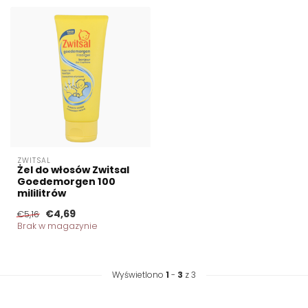
ZWITSAL
Żel do włosów Zwitsal
Goedemorgen 100
mililitrów
€4,69
€5,16
Brak w magazynie
Wyświetlono
1
-
3
z 3