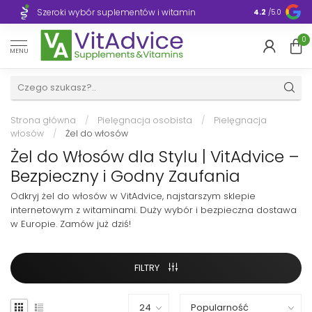
Szeroki wybór suplementów i witamin
Błyskawiczn
4.2
/5.0
0
MENU
Strona główna
/
Pielęgnacja osobista
/
Pielęgnacja
włosów
/
Żel do włosów
Żel do Włosów dla Stylu | VitAdvice –
Bezpieczny i Godny Zaufania
Odkryj żel do włosów w VitAdvice, najstarszym sklepie
internetowym z witaminami. Duży wybór i bezpieczna dostawa
w Europie. Zamów już dziś!
FILTRY