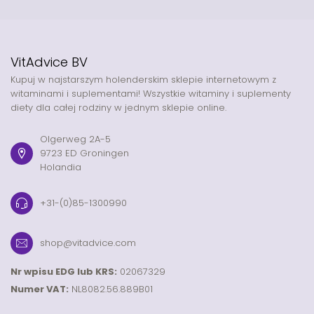
VitAdvice BV
Kupuj w najstarszym holenderskim sklepie internetowym z
witaminami i suplementami! Wszystkie witaminy i suplementy
diety dla całej rodziny w jednym sklepie online.
Olgerweg 2A-5
9723 ED Groningen
Holandia
+31-(0)85-1300990
shop@vitadvice.com
Nr wpisu EDG lub KRS:
02067329
Numer VAT:
NL8082.56.889B01