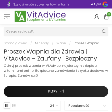
Szeroki wybór suplementów i witamin
Błyskawiczn
4.2
/5.0
0
MENU
Strona główna
/
Minerały
/
Wapń
/
Proszek Wapnia
Proszek Wapnia dla Zdrowia |
VitAdvice – Zaufany i Bezpieczny
Odkryj proszek wapnia w VitAdvice, najstarszym sklepie z
witaminami online. Bezpieczne zamówienie i szybka dostawa w
Europie. Zamów dziś!
FILTRY