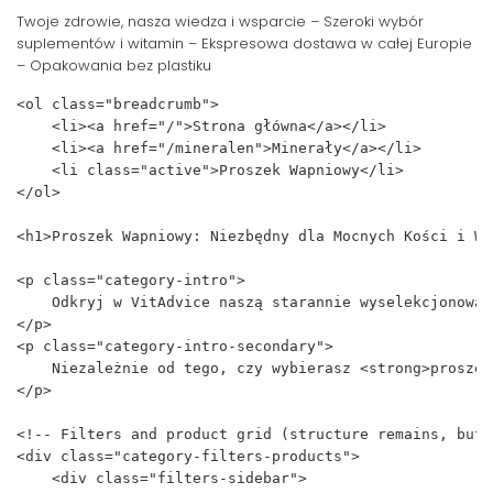
Twoje zdrowie, nasza wiedza i wsparcie – Szeroki wybór
suplementów i witamin – Ekspresowa dostawa w całej Europie
– Opakowania bez plastiku
<ol class="breadcrumb">

    <li><a href="/">Strona główna</a></li>

    <li><a href="/mineralen">Minerały</a></li>

    <li class="active">Proszek Wapniowy</li>

</ol>

<h1>Proszek Wapniowy: Niezbędny dla Mocnych Kości i Wi
<p class="category-intro">

    Odkryj w VitAdvice naszą starannie wyselekcjonowan
</p>

<p class="category-intro-secondary">

    Niezależnie od tego, czy wybierasz <strong>proszek
</p>

<!-- Filters and product grid (structure remains, but 
<div class="category-filters-products">

    <div class="filters-sidebar">
