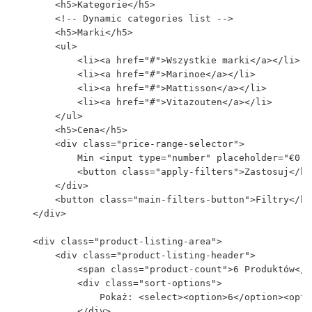
        <h5>Kategorie</h5>

        <!-- Dynamic categories list -->

        <h5>Marki</h5>

        <ul>

            <li><a href="#">Wszystkie marki</a></li>

            <li><a href="#">Marinoe</a></li>

            <li><a href="#">Mattisson</a></li>

            <li><a href="#">Vitazouten</a></li>

        </ul>

        <h5>Cena</h5>

        <div class="price-range-selector">

            Min <input type="number" placeholder="€0">
            <button class="apply-filters">Zastosuj</but
        </div>

        <button class="main-filters-button">Filtry</but
    </div>

    <div class="product-listing-area">

        <div class="product-listing-header">

            <span class="product-count">6 Produktów</sp
            <div class="sort-options">

                Pokaż: <select><option>6</option><opti
            </div>
