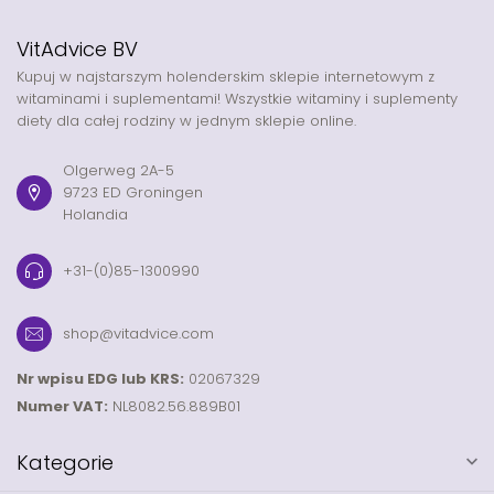
VitAdvice BV
Kupuj w najstarszym holenderskim sklepie internetowym z
witaminami i suplementami! Wszystkie witaminy i suplementy
diety dla całej rodziny w jednym sklepie online.
Olgerweg 2A-5
9723 ED Groningen
Holandia
+31-(0)85-1300990
shop@vitadvice.com
Nr wpisu EDG lub KRS:
02067329
Numer VAT:
NL8082.56.889B01
Kategorie