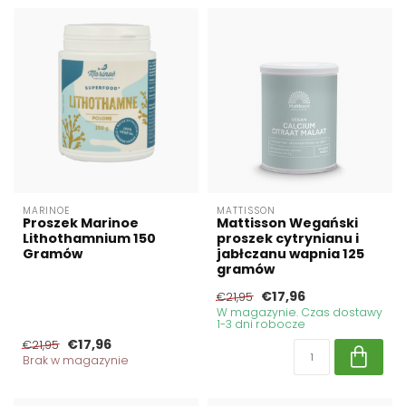
MARINOE
MATTISSON
Proszek Marinoe
Mattisson Wegański
Lithothamnium 150
proszek cytrynianu i
Gramów
jabłczanu wapnia 125
gramów
€17,96
€21,95
W magazynie. Czas dostawy
1-3 dni robocze
€17,96
€21,95
Brak w magazynie