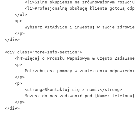
        <li>Silne skupienie na zrównoważonym rozwoju z
        <li>Profesjonalną obsługę klienta gotową odpow
    </ul>

    <p>

        Wybierz VitAdvice i inwestuj w swoje zdrowie z
    </p>

</div>

<div class="more-info-section">

    <h4>Więcej o Proszku Wapniowym & Często Zadawane P
    <p>

        Potrzebujesz pomocy w znalezieniu odpowiednieg
    </p>

    <p>

        <strong>Skontaktuj się z nami:</strong>

        Możesz do nas zadzwonić pod [Numer telefonu] l
    </p>

</div>