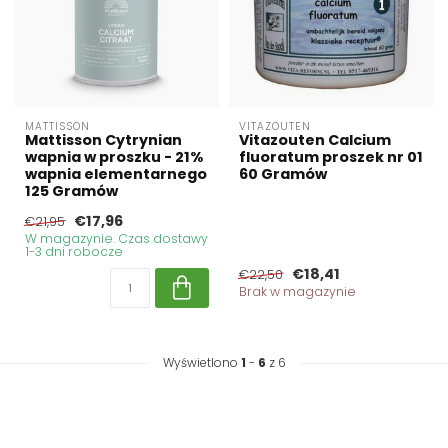
MATTISSON
VITAZOUTEN
Mattisson Cytrynian
Vitazouten Calcium
wapnia w proszku - 21%
fluoratum proszek nr 01
wapnia elementarnego
60 Gramów
125 Gramów
€17,96
€21,95
W magazynie. Czas dostawy
1-3 dni robocze
€18,41
€22,50
Brak w magazynie
Wyświetlono
1
-
6
z 6