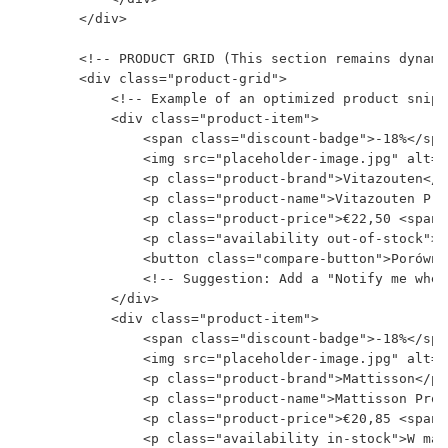
        </div>

        <!-- PRODUCT GRID (This section remains dynami
        <div class="product-grid">

            <!-- Example of an optimized product snipp
            <div class="product-item">

                <span class="discount-badge">-18%</span
                <img src="placeholder-image.jpg" alt="
                <p class="product-brand">Vitazouten</p>
                <p class="product-name">Vitazouten Pro
                <p class="product-price">€22,50 <span 
                <p class="availability out-of-stock">B
                <button class="compare-button">Porówna
                <!-- Suggestion: Add a "Notify me when
            </div>

            <div class="product-item">

                <span class="discount-badge">-18%</span
                <img src="placeholder-image.jpg" alt="
                <p class="product-brand">Mattisson</p>

                <p class="product-name">Mattisson Pros
                <p class="product-price">€20,85 <span 
                <p class="availability in-stock">W mag