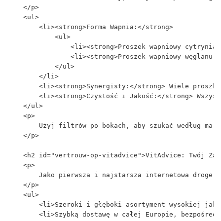
    </p>

    <ul>

        <li><strong>Forma Wapnia:</strong>

            <ul>

                <li><strong>Proszek wapniowy cytrynian
                <li><strong>Proszek wapniowy węglanu:<
            </ul>

        </li>

        <li><strong>Synergisty:</strong> Wiele proszkó
        <li><strong>Czystość i Jakość:</strong> Wszyst
    </ul>

    <p>

        Użyj filtrów po bokach, aby szukać według mark
    </p>

    <h2 id="vertrouw-op-vitadvice">VitAdvice: Twój Zau
    <p>

        Jako pierwsza i najstarsza internetowa drogeri
    </p>

    <ul>

        <li>Szeroki i głęboki asortyment wysokiej jako
        <li>Szybką dostawę w całej Europie, bezpośredn