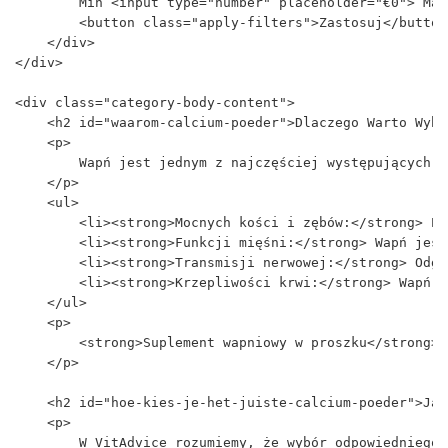
        Min <input type="number" placeholder="€0"> Max
        <button class="apply-filters">Zastosuj</button>
    </div>

</div>

<div class="category-body-content">

    <h2 id="waarom-calcium-poeder">Dlaczego Warto Wybr
    <p>

        Wapń jest jednym z najczęściej występujących m
    </p>

    <ul>

        <li><strong>Mocnych kości i zębów:</strong> Po
        <li><strong>Funkcji mięśni:</strong> Wapń jest
        <li><strong>Transmisji nerwowej:</strong> Odgr
        <li><strong>Krzepliwości krwi:</strong> Wapń j
    </ul>

    <p>

        <strong>Suplement wapniowy w proszku</strong> 
    </p>

    <h2 id="hoe-kies-je-het-juiste-calcium-poeder">Jak
    <p>

        W VitAdvice rozumiemy, że wybór odpowiedniego 