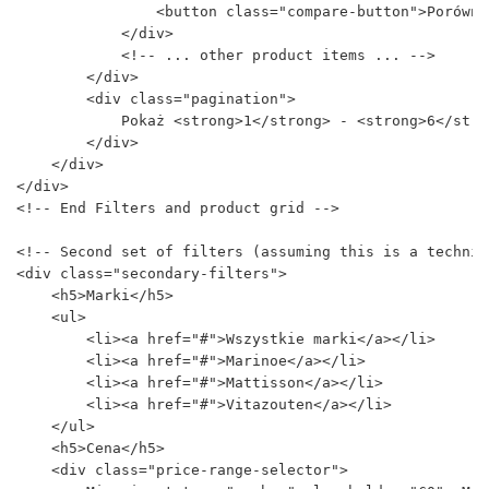
                <button class="compare-button">Porówna
            </div>

            <!-- ... other product items ... -->

        </div>

        <div class="pagination">

            Pokaż <strong>1</strong> - <strong>6</stron
        </div>

    </div>

</div>

<!-- End Filters and product grid -->

<!-- Second set of filters (assuming this is a technic
<div class="secondary-filters">

    <h5>Marki</h5>

    <ul>

        <li><a href="#">Wszystkie marki</a></li>

        <li><a href="#">Marinoe</a></li>

        <li><a href="#">Mattisson</a></li>

        <li><a href="#">Vitazouten</a></li>

    </ul>

    <h5>Cena</h5>

    <div class="price-range-selector">
