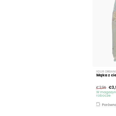
YOUR ORGAN
Mąka z ci
€3,
€3,95
W magazynie
robocze
Porówna