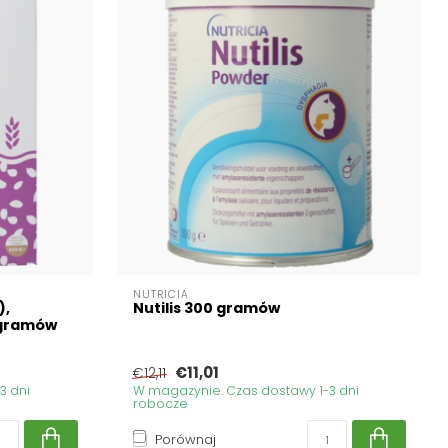
NUTRICIA
),
Nutilis 300 gramów
0 gramów
€11,01
€12,11
3 dni
W magazynie. Czas dostawy 1-3 dni
robocze
Porównaj