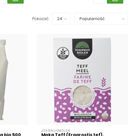
Pokazać:
JOANNUSMOLEN
a bio 500
Mąka Teff (Eragrostis tef),