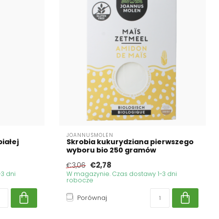
JOANNUSMOLEN
iałej
Skrobia kukurydziana pierwszego
wyboru bio 250 gramów
€2,78
€3,06
3 dni
W magazynie. Czas dostawy 1-3 dni
robocze
Porównaj