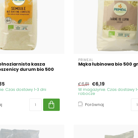
PRIMEAL
łnoziarnista kasza
Mąka łubinowa bio 500 
szenicy durum bio 500
35
€6,19
€6,81
. Czas dostawy 1-3 dni
W magazynie. Czas dostawy 1-
robocze
j
Porównaj