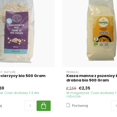
IC NATURE
PRIMEAL
ecierzycy bio 500 Gram
Kasza manna z pszenicy b
drobna bio 500 Gram
59
€2,35
€2,59
. Czas dostawy 1-3 dni
W magazynie. Czas dostawy 1-
robocze
j
Porównaj