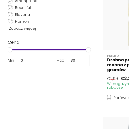
Amanprana
Bountiful
Elovena
Horizon
Zobacz więcej
Cena
PRIMEAL
Drobna pe
Min
Max
manna z p
gramów
€2,
€2,59
W magazynie
robocze
Porówna