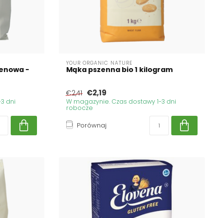
YOUR ORGANIC NATURE
tenowa -
Mąka pszenna bio 1 kilogram
€2,19
€2,41
3 dni
W magazynie. Czas dostawy 1-3 dni
robocze
Porównaj