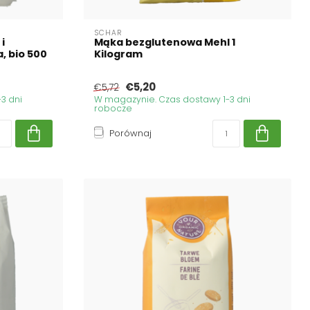
SCHAR
i
Mąka bezglutenowa Mehl 1
, bio 500
Kilogram
€5,20
€5,72
3 dni
W magazynie. Czas dostawy 1-3 dni
robocze
Porównaj