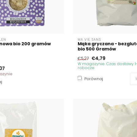
LEN
MA VIE SANS
inowa bio 200 gramów
Mąka gryczana - bezglu
bio 500 Gramów
€4,79
€5,27
W magazynie. Czas dostawy 1-
07
robocze
azynie
Porównaj
j