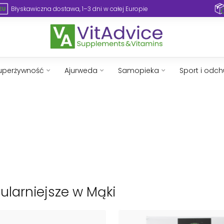
Szeroki wybór suplementów i witamin
Błyskawic
uperżywność
Ajurweda
Samopieka
Sport i odc
ularniejsze w Mąki