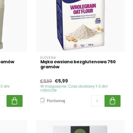
ELOVENA
gramów
Mąka owsiana bezglutenowa 750
gramów
€5,99
€6,59
3 dni
W magazynie. Czas dostawy 1-3 dni
robocze
Porównaj