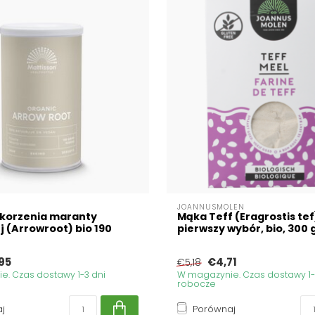
JOANNUSMOLEN
 korzenia maranty
Mąka Teff (Eragrostis tef
j (Arrowroot) bio 190
pierwszy wybór, bio, 30
95
€4,71
€5,18
. Czas dostawy 1-3 dni
W magazynie. Czas dostawy 1-
robocze
j
Porównaj