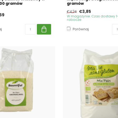
200 gramów
gramów
€3,85
€4,24
69
W magazynie. Czas dostawy 1-
robocze
j
Porównaj