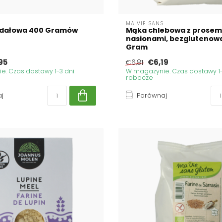
MA VIE SANS
dałowa 400 Gramów
Mąka chlebowa z prosem 
nasionami, bezglutenowa
Gram
95
€6,19
€6,81
. Czas dostawy 1-3 dni
W magazynie. Czas dostawy 1-
robocze
j
Porównaj