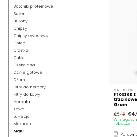
Batoniki proteinowe
Bulion
Buliony
Chipsy
Chipsy owocowe
Chleb
Ciastka
Cukier
Czekolada
Danie gotowe
Dżem
Filtry do herbaty
MATTISSON
Proszek z
Filtry do kawy
trzcinowe
Herbata
Gram
Kawa
€4,
€5,45
Lukrecja
W magazynie
Makaron
robocze
Mąki
Porówna