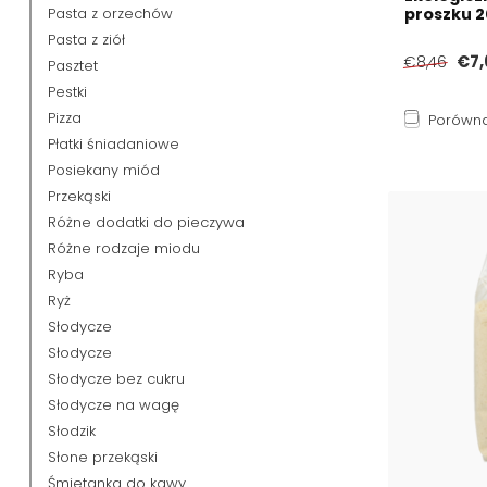
Pasta z orzechów
proszku 
Pasta z ziół
€7,
€8,46
Pasztet
Pestki
Pizza
Porówna
Płatki śniadaniowe
Posiekany miód
Przekąski
Różne dodatki do pieczywa
Różne rodzaje miodu
Ryba
Ryż
Słodycze
Słodycze
Słodycze bez cukru
Słodycze na wagę
Słodzik
Słone przekąski
Śmietanka do kawy