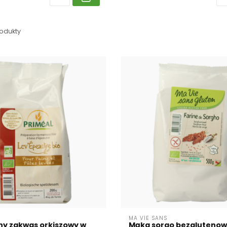
odukty
MA VIE SANS
ny zakwas orkiszowy w
Mąka sorgo bezglutenow