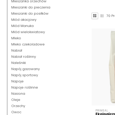
Mieszanka orzechów
Mieszanki do pieczenia
Mieszanki do posiłków
70
Pr
Miód akacjowy
Miód Manuka
Miód wielokwiatowy
Mleko
Mleko czekoladowe
Nabiał
Nabiał roślinny
Naleśniki
Napój gazowany
Napój sportowy
Napoje
Napoje roślinne
Nasiona
Oleje
Orzechy
PRIMEAL
Owoc
Ekologicz