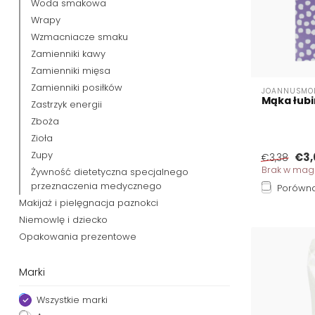
Woda smakowa
Wrapy
Wzmacniacze smaku
Zamienniki kawy
Zamienniki mięsa
Zamienniki posiłków
JOANNUSMO
Mąka łub
Zastrzyk energii
Zboża
Zioła
Zupy
€3,
€3,38
Brak w mag
Żywność dietetyczna specjalnego
przeznaczenia medycznego
Porówna
Makijaż i pielęgnacja paznokci
Niemowlę i dziecko
Opakowania prezentowe
Marki
Wszystkie marki