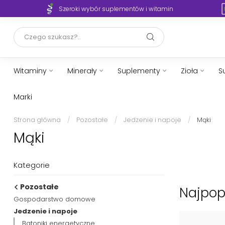
Twoje zdrowie, nasza wiedza i wsparcie
Witaminy
Minerały
Suplementy
Zioła
S
Marki
Strona główna
/
Pozostałe
/
Jedzenie i napoje
/
Mąki
Mąki
Kategorie
Pozostałe
Najpop
Gospodarstwo domowe
Jedzenie i napoje
Batoniki energetyczne