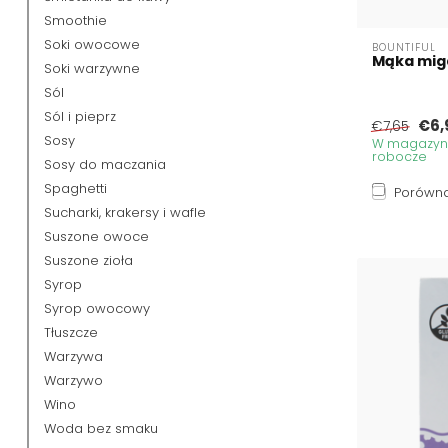
Smoothie
Soki owocowe
BOUNTIFUL
Mąka mig
Soki warzywne
Sól
Sól i pieprz
€6,
€7,65
Sosy
W magazynie
robocze
Sosy do maczania
Spaghetti
Porówna
Sucharki, krakersy i wafle
Suszone owoce
Suszone zioła
Syrop
Syrop owocowy
Tłuszcze
Warzywa
Warzywo
Wino
Woda bez smaku