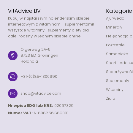
VitAdvice BV
Kategorie
Kupuj w najstarszym holenderskim sklepie
Ajurweda
internetowym z witaminami i suplementami!
Minerały
Wszystkie witaminy i suplementy diety dla
całej rodziny w jednym sklepie online.
Pielęgnacja o
Pozostałe
Olgerweg 2A-5
Samopieka
9723 ED Groningen
Holandia
Sport i odchu
Superżywnoś
+31-(0)85-1300990
Suplementy
Witaminy
shop@vitadvice.com
Zioła
Nr wpisu EDG lub KRS:
02067329
Numer VAT:
NL8082.56.889B01