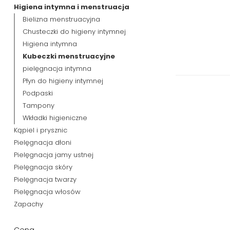
Higiena intymna i menstruacja
Bielizna menstruacyjna
Chusteczki do higieny intymnej
Higiena intymna
Kubeczki menstruacyjne
pielęgnacja intymna
Płyn do higieny intymnej
Podpaski
Tampony
Wkładki higieniczne
Kąpiel i prysznic
Pielęgnacja dłoni
Pielęgnacja jamy ustnej
Pielęgnacja skóry
Pielęgnacja twarzy
Pielęgnacja włosów
Zapachy
Cena