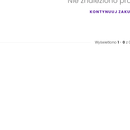
Nie znaleziono pr
KONTYNUUJ ZAK
Wyświetlono
1
-
0
z 