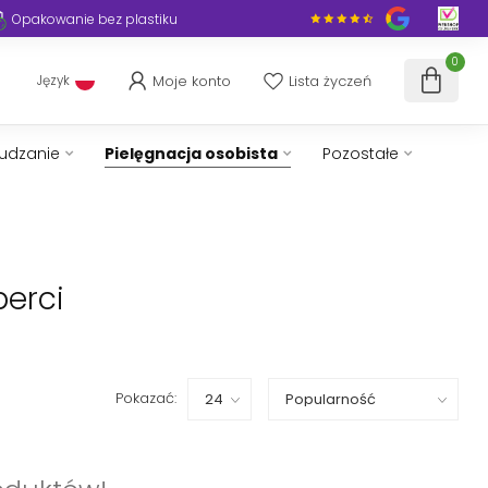
Opakowanie bez plastiku
0
Moje konto
Lista życzeń
Język
hudzanie
Pielęgnacja osobista
Pozostałe
perci
Pokazać: