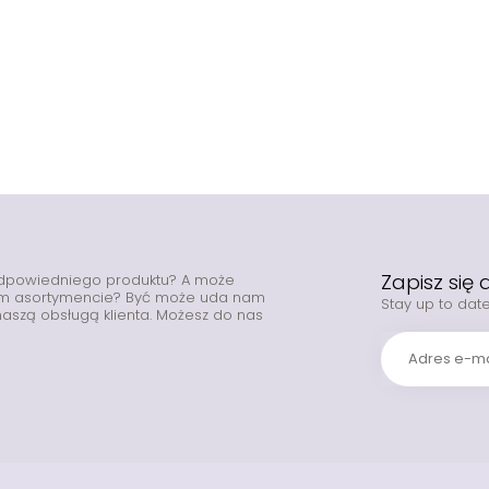
Zapisz się
odpowiedniego produktu? A może
zym asortymencie? Być może uda nam
Stay up to date
z naszą obsługą klienta. Możesz do nas