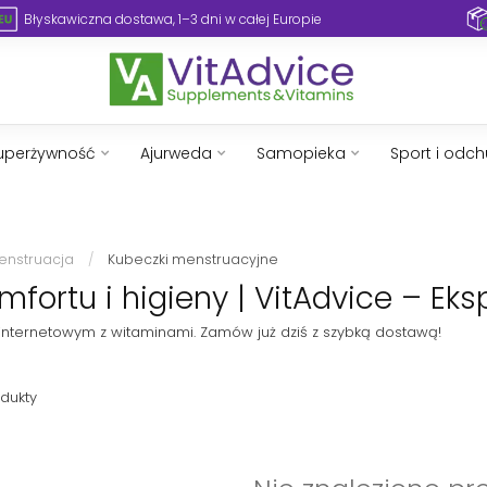
Błyskawiczna dostawa, 1–3 dni w całej Europie
uperżywność
Ajurweda
Samopieka
Sport i odc
menstruacja
/
Kubeczki menstruacyjne
fortu i higieny | VitAdvice – Eks
 internetowym z witaminami. Zamów już dziś z szybką dostawą!
dukty