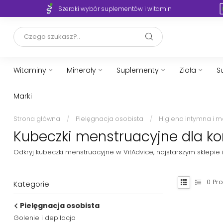
Szeroki wybór suplementów i witamin
Witaminy
Minerały
Suplementy
Zioła
S
Marki
Strona główna
/
Pielęgnacja osobista
/
Higiena intymna i 
Kubeczki menstruacyjne dla kom
Odkryj kubeczki menstruacyjne w VitAdvice, najstarszym sklepie
0
Pro
Kategorie
Pielęgnacja osobista
Golenie i depilacja