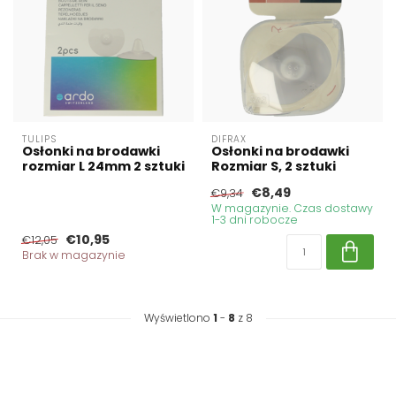
TULIPS
DIFRAX
Osłonki na brodawki
Osłonki na brodawki
rozmiar L 24mm 2 sztuki
Rozmiar S, 2 sztuki
€8,49
€9,34
W magazynie. Czas dostawy
1-3 dni robocze
€10,95
€12,05
Brak w magazynie
Wyświetlono
1
-
8
z 8