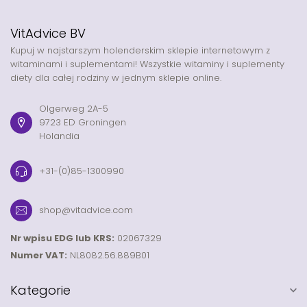
VitAdvice BV
Kupuj w najstarszym holenderskim sklepie internetowym z
witaminami i suplementami! Wszystkie witaminy i suplementy
diety dla całej rodziny w jednym sklepie online.
Olgerweg 2A-5
9723 ED Groningen
Holandia
+31-(0)85-1300990
shop@vitadvice.com
Nr wpisu EDG lub KRS:
02067329
Numer VAT:
NL8082.56.889B01
Kategorie