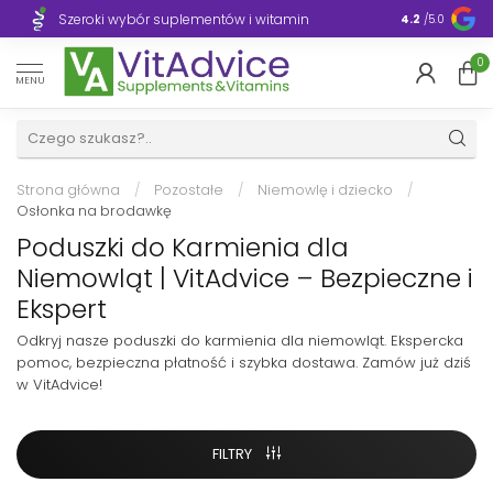
Szeroki wybór suplementów i witamin
Błyskawiczn
4.2
/5.0
0
MENU
Strona główna
/
Pozostałe
/
Niemowlę i dziecko
/
Osłonka na brodawkę
Poduszki do Karmienia dla
Niemowląt | VitAdvice – Bezpieczne i
Ekspert
Odkryj nasze poduszki do karmienia dla niemowląt. Ekspercka
pomoc, bezpieczna płatność i szybka dostawa. Zamów już dziś
w VitAdvice!
FILTRY