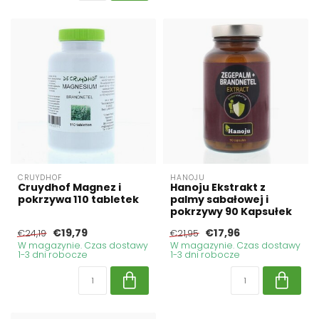
CRUYDHOF
HANOJU
Cruydhof Magnez i
Hanoju Ekstrakt z
pokrzywa 110 tabletek
palmy sabałowej i
pokrzywy 90 Kapsułek
€19,79
€17,96
€24,19
€21,95
W magazynie. Czas dostawy
W magazynie. Czas dostawy
1-3 dni robocze
1-3 dni robocze