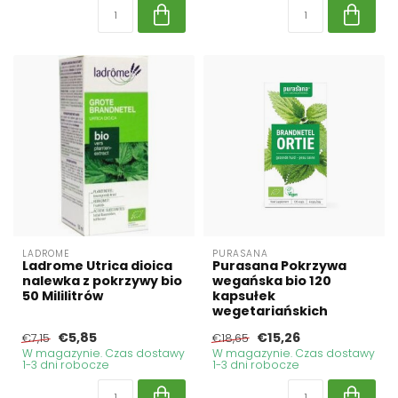
LADROME
PURASANA
Ladrome Utrica dioica
Purasana Pokrzywa
nalewka z pokrzywy bio
wegańska bio 120
50 Mililitrów
kapsułek
wegetariańskich
€5,85
€15,26
€7,15
€18,65
W magazynie. Czas dostawy
W magazynie. Czas dostawy
1-3 dni robocze
1-3 dni robocze