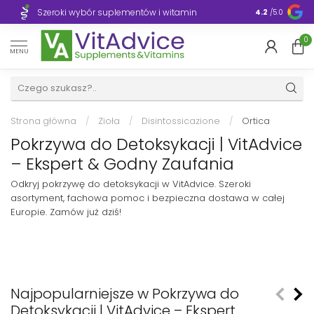
Szeroki wybór suplementów i witamin
Błyskawiczn
4.2
/5.0
0
MENU
Strona główna
/
Zioła
/
Disintossicazione
/
Ortica
Pokrzywa do Detoksykacji | VitAdvice
– Ekspert & Godny Zaufania
Odkryj pokrzywę do detoksykacji w VitAdvice. Szeroki
asortyment, fachowa pomoc i bezpieczna dostawa w całej
Europie. Zamów już dziś!
Najpopularniejsze w Pokrzywa do
Detoksykacji | VitAdvice – Ekspert