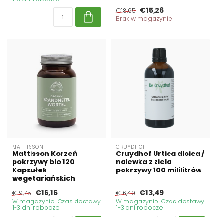
€15,26
€18,65
Brak w magazynie
MATTISSON
CRUYDHOF
Mattisson Korzeń
Cruydhof Urtica dioica /
pokrzywy bio 120
nalewka z ziela
Kapsułek
pokrzywy 100 mililitrów
wegetariańskich
€16,16
€13,49
€19,75
€16,49
W magazynie. Czas dostawy
W magazynie. Czas dostawy
1-3 dni robocze
1-3 dni robocze