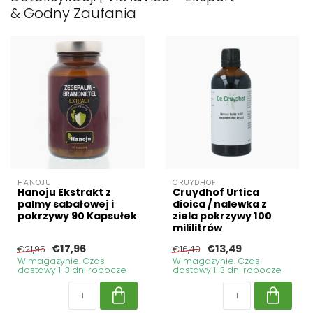
& Godny Zaufania
HANOJU
CRUYDHOF
Hanoju Ekstrakt z
Cruydhof Urtica
palmy sabałowej i
dioica / nalewka z
pokrzywy 90 Kapsułek
ziela pokrzywy 100
mililitrów
€17,96
€13,49
€21,95
€16,49
W magazynie. Czas
W magazynie. Czas
dostawy 1-3 dni robocze
dostawy 1-3 dni robocze