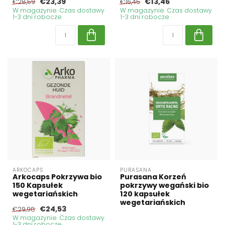
€23,39
€13,46
€28,59
€16,45
W magazynie. Czas dostawy
W magazynie. Czas dostawy
1-3 dni robocze
1-3 dni robocze
ARKOCAPS
PURASANA
Arkocaps Pokrzywa bio
Purasana Korzeń
150 Kapsułek
pokrzywy wegański bio
wegetariańskich
120 kapsułek
wegetariańskich
€24,53
€29,98
W magazynie. Czas dostawy
1-3 dni robocze