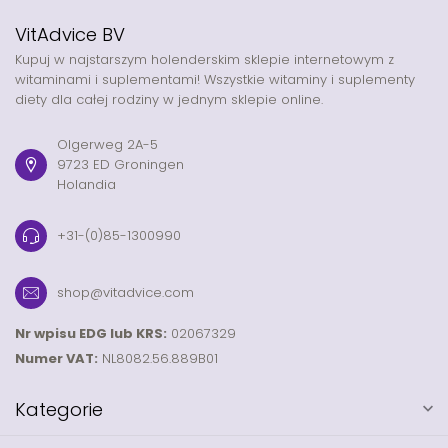
VitAdvice BV
Kupuj w najstarszym holenderskim sklepie internetowym z
witaminami i suplementami! Wszystkie witaminy i suplementy
diety dla całej rodziny w jednym sklepie online.
Olgerweg 2A-5
9723 ED Groningen
Holandia
+31-(0)85-1300990
shop@vitadvice.com
Nr wpisu EDG lub KRS:
02067329
Numer VAT:
NL8082.56.889B01
Kategorie