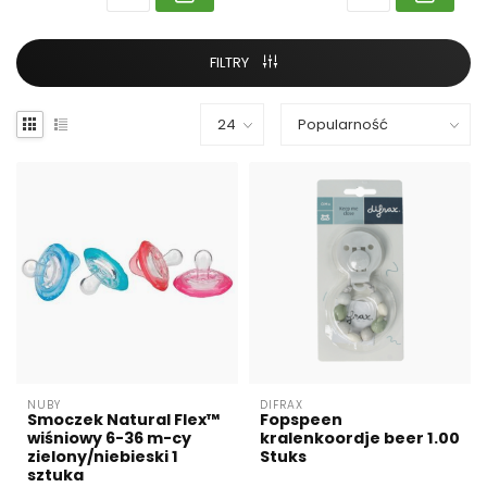
FILTRY
NUBY
DIFRAX
Smoczek Natural Flex™
Fopspeen
wiśniowy 6-36 m-cy
kralenkoordje beer 1.00
zielony/niebieski 1
Stuks
sztuka