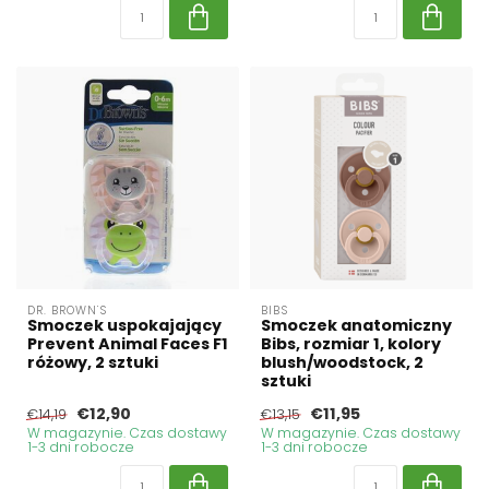
DR. BROWN'S
BIBS
Smoczek uspokajający
Smoczek anatomiczny
Prevent Animal Faces F1
Bibs, rozmiar 1, kolory
różowy, 2 sztuki
blush/woodstock, 2
sztuki
€12,90
€11,95
€14,19
€13,15
W magazynie. Czas dostawy
W magazynie. Czas dostawy
1-3 dni robocze
1-3 dni robocze