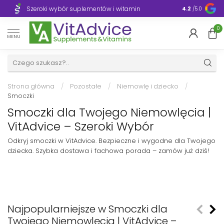
Szeroki wybór suplementów i witamin
Błyskawiczn
4.2
/5.0
0
MENU
Strona główna
/
Pozostałe
/
Niemowlę i dziecko
/
Smoczki
Smoczki dla Twojego Niemowlęcia |
VitAdvice – Szeroki Wybór
Odkryj smoczki w VitAdvice. Bezpieczne i wygodne dla Twojego
dziecka. Szybka dostawa i fachowa porada – zamów już dziś!
Najpopularniejsze w Smoczki dla
Twojego Niemowlęcia | VitAdvice –