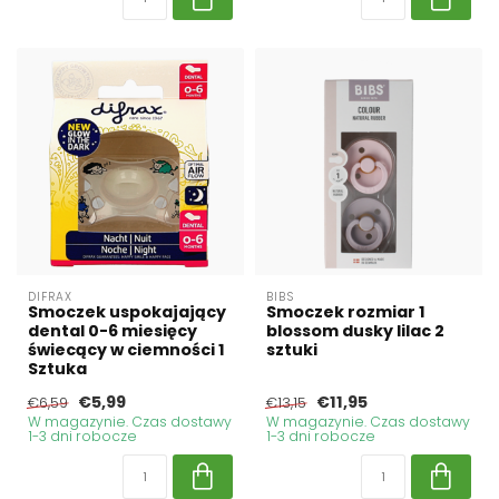
DIFRAX
BIBS
Smoczek uspokajający
Smoczek rozmiar 1
dental 0-6 miesięcy
blossom dusky lilac 2
świecący w ciemności 1
sztuki
Sztuka
€5,99
€11,95
€6,59
€13,15
W magazynie. Czas dostawy
W magazynie. Czas dostawy
1-3 dni robocze
1-3 dni robocze