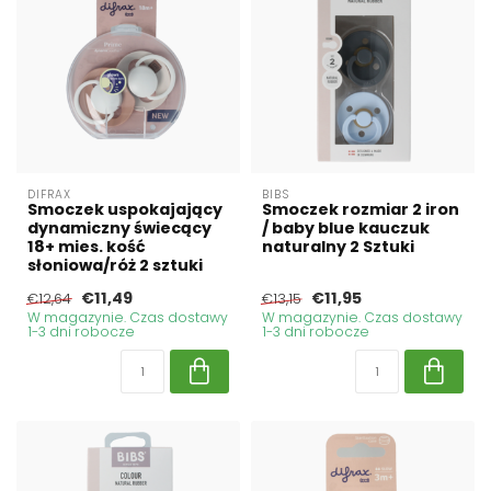
DIFRAX
BIBS
Smoczek uspokajający
Smoczek rozmiar 2 iron
dynamiczny świecący
/ baby blue kauczuk
18+ mies. kość
naturalny 2 Sztuki
słoniowa/róż 2 sztuki
€11,49
€11,95
€12,64
€13,15
W magazynie. Czas dostawy
W magazynie. Czas dostawy
1-3 dni robocze
1-3 dni robocze