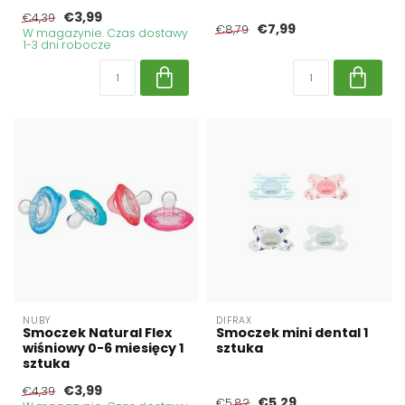
€3,99
€4,39
€7,99
€8,79
W magazynie. Czas dostawy
1-3 dni robocze
NUBY
DIFRAX
Smoczek Natural Flex
Smoczek mini dental 1
wiśniowy 0-6 miesięcy 1
sztuka
sztuka
€3,99
€4,39
€5,29
€5,82