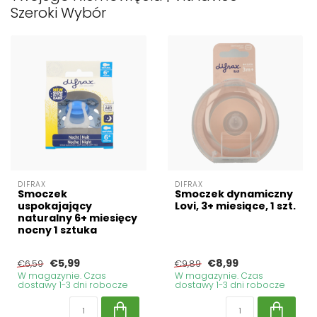
Szeroki Wybór
DIFRAX
DIFRAX
Smoczek
Smoczek dynamiczny
uspokajający
Lovi, 3+ miesiące, 1 szt.
naturalny 6+ miesięcy
nocny 1 sztuka
€5,99
€8,99
€6,59
€9,89
W magazynie. Czas
W magazynie. Czas
dostawy 1-3 dni robocze
dostawy 1-3 dni robocze