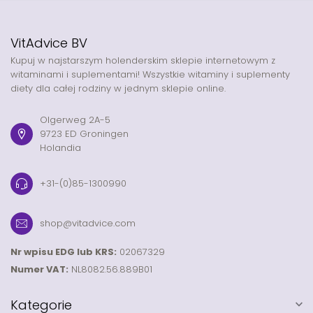
VitAdvice BV
Kupuj w najstarszym holenderskim sklepie internetowym z
witaminami i suplementami! Wszystkie witaminy i suplementy
diety dla całej rodziny w jednym sklepie online.
Olgerweg 2A-5
9723 ED Groningen
Holandia
+31-(0)85-1300990
shop@vitadvice.com
Nr wpisu EDG lub KRS:
02067329
Numer VAT:
NL8082.56.889B01
Kategorie