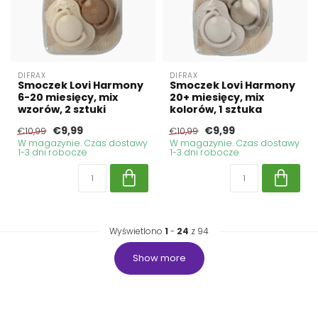
DIFRAX
DIFRAX
Smoczek Lovi Harmony
Smoczek Lovi Harmony
6-20 miesięcy, mix
20+ miesięcy, mix
wzorów, 2 sztuki
kolorów, 1 sztuka
€9,99
€9,99
€10,99
€10,99
W magazynie. Czas dostawy
W magazynie. Czas dostawy
1-3 dni robocze
1-3 dni robocze
Wyświetlono
1
-
24
z 94
Show more