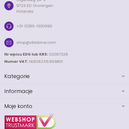
9723 ED Groningen
Holandia
+31-(0)85-1300990
shop@vitadvice.com
Nr wpisu EDG lub KRS:
02067329
Numer VAT:
NL8082.56.889B01
Kategorie
Informacje
Moje konto