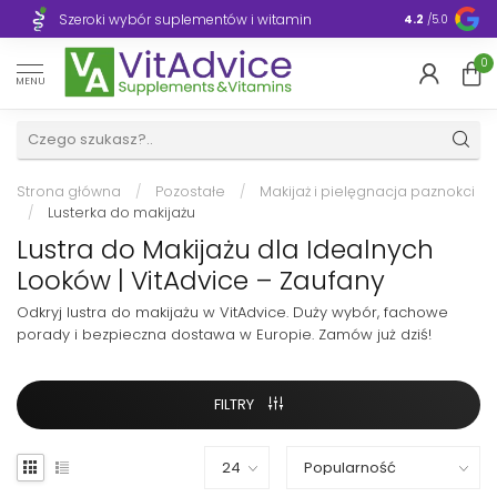
Szeroki wybór suplementów i witamin
Błyskawiczn
4.2
/5.0
0
MENU
Strona główna
/
Pozostałe
/
Makijaż i pielęgnacja paznokci
/
Lusterka do makijażu
Lustra do Makijażu dla Idealnych
Looków | VitAdvice – Zaufany
Odkryj lustra do makijażu w VitAdvice. Duży wybór, fachowe
porady i bezpieczna dostawa w Europie. Zamów już dziś!
FILTRY