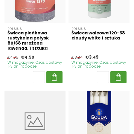
BOLSIUS
BOLSIUS
Świeca pieńkowa
Świeca walcowa 120-58
rustykalna połysk
cloudy white 1 sztuka
80/68 mrożona
lawenda, 1 sztuka
€4,50
€3,49
€4,95
€3,84
W magazynie. Czas dostawy
W magazynie. Czas dostawy
1-3 dni robocze
1-3 dni robocze