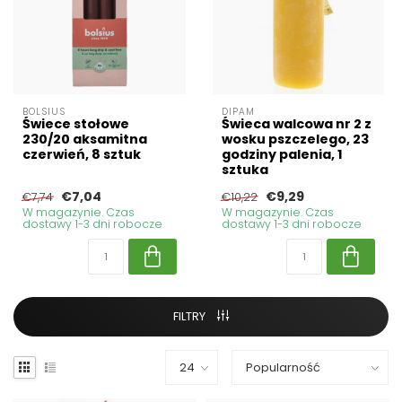
BOLSIUS
DIPAM
Świece stołowe
Świeca walcowa nr 2 z
230/20 aksamitna
wosku pszczelego, 23
czerwień, 8 sztuk
godziny palenia, 1
sztuka
€7,04
€9,29
€7,74
€10,22
W magazynie. Czas
W magazynie. Czas
dostawy 1-3 dni robocze
dostawy 1-3 dni robocze
FILTRY