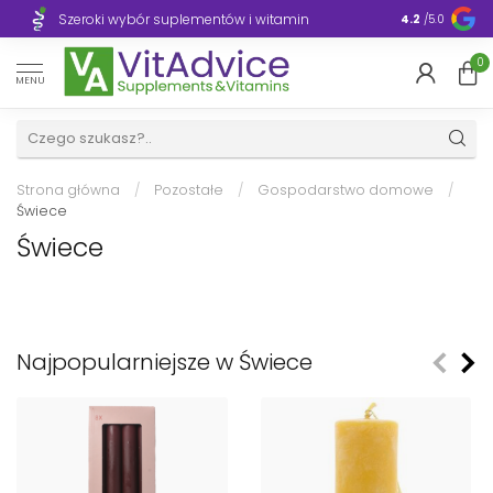
Szeroki wybór suplementów i witamin
Błyskawiczn
4.2
/5.0
0
MENU
Strona główna
/
Pozostałe
/
Gospodarstwo domowe
/
Świece
Świece
Najpopularniejsze w Świece