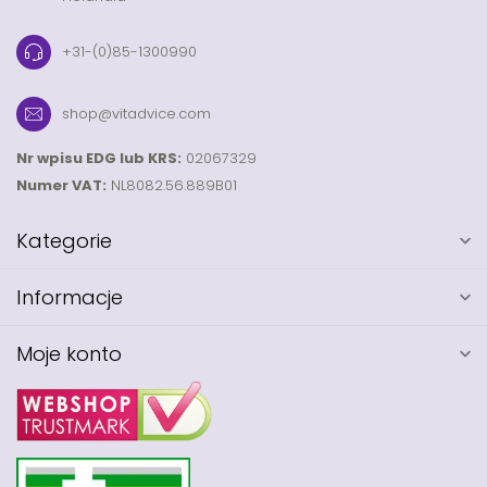
+31-(0)85-1300990
shop@vitadvice.com
Nr wpisu EDG lub KRS:
02067329
Numer VAT:
NL8082.56.889B01
Kategorie
Informacje
Moje konto