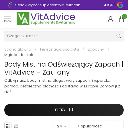
Szeroki wybór suplementów i witamin
Błyskawiczn
4.2
/5.0
0
MENU
Strona główna
/
Pielęgnacja osobista
/
Zapachy
/
Mgielka do ciała
Body Mist na Odświeżający Zapach |
VitAdvice – Zaufany
Odkryj nasz body mist na długotrwały zapach. Ekspercka
pomoc, bezpieczna płatność i dostawa w Europie. Zamów już
dziś!
FILTRY