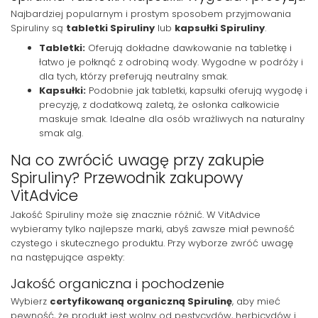
Najbardziej popularnym i prostym sposobem przyjmowania
Spiruliny są
tabletki Spiruliny
lub
kapsułki Spiruliny
.
Tabletki:
Oferują dokładne dawkowanie na tabletkę i
łatwo je połknąć z odrobiną wody. Wygodne w podróży i
dla tych, którzy preferują neutralny smak.
Kapsułki:
Podobnie jak tabletki, kapsułki oferują wygodę i
precyzję, z dodatkową zaletą, że osłonka całkowicie
maskuje smak. Idealne dla osób wrażliwych na naturalny
smak alg.
Na co zwrócić uwagę przy zakupie
Spiruliny? Przewodnik zakupowy
VitAdvice
Jakość Spiruliny może się znacznie różnić. W VitAdvice
wybieramy tylko najlepsze marki, abyś zawsze miał pewność
czystego i skutecznego produktu. Przy wyborze zwróć uwagę
na następujące aspekty:
Jakość organiczna i pochodzenie
Wybierz
certyfikowaną organiczną Spirulinę
, aby mieć
pewność, że produkt jest wolny od pestycydów, herbicydów i