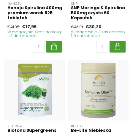
HANOJU
SNP
Hanoju Spirulina 400mg
SNP Moringa & Spirulina
premium worek 625
500mg czyste 60
tabletek
Kapsułek
€17,96
€30,20
€21,95
€36,91
W magazynie. Czas dostawy
W magazynie. Czas dostawy
1-3 dni robocze
1-3 dni robocze
BIOTONA
BE-LIFE
Biotona Supergreens
Be-Life Niebieska