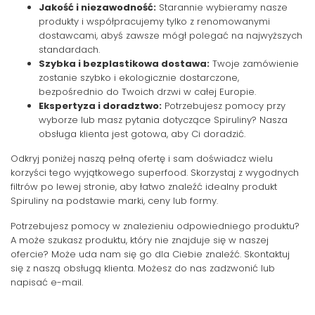
Jakość i niezawodność:
Starannie wybieramy nasze
produkty i współpracujemy tylko z renomowanymi
dostawcami, abyś zawsze mógł polegać na najwyższych
standardach.
Szybka i bezplastikowa dostawa:
Twoje zamówienie
zostanie szybko i ekologicznie dostarczone,
bezpośrednio do Twoich drzwi w całej Europie.
Ekspertyza i doradztwo:
Potrzebujesz pomocy przy
wyborze lub masz pytania dotyczące Spiruliny? Nasza
obsługa klienta jest gotowa, aby Ci doradzić.
Odkryj poniżej naszą pełną ofertę i sam doświadcz wielu
korzyści tego wyjątkowego superfood. Skorzystaj z wygodnych
filtrów po lewej stronie, aby łatwo znaleźć idealny produkt
Spiruliny na podstawie marki, ceny lub formy.
Potrzebujesz pomocy w znalezieniu odpowiedniego produktu?
A może szukasz produktu, który nie znajduje się w naszej
ofercie? Może uda nam się go dla Ciebie znaleźć. Skontaktuj
się z naszą obsługą klienta. Możesz do nas zadzwonić lub
napisać e-mail.