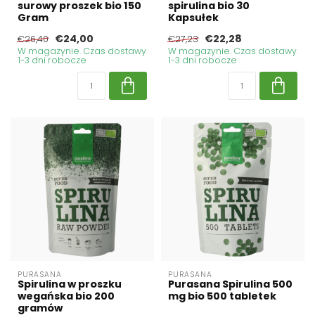
surowy proszek bio 150
spirulina bio 30
Gram
Kapsułek
€24,00
€22,28
€26,40
€27,23
W magazynie. Czas dostawy
W magazynie. Czas dostawy
1-3 dni robocze
1-3 dni robocze
PURASANA
PURASANA
Spirulina w proszku
Purasana Spirulina 500
wegańska bio 200
mg bio 500 tabletek
gramów