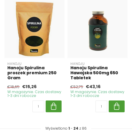
HANOJU
HANOJU
Hanoju Spirulina
Hanoju Spirulina
proszek premium 250
Hawajska 500mg 650
Gram
Tabletek
€15,26
€43,16
€18,65
€52,75
W magazynie. Czas dostawy
W magazynie. Czas dostawy
1-3 dni robocze
1-3 dni robocze
Wyświetlono
1
-
24
z 86