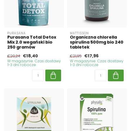
PURASANA
MATTISSON
Purasana Total Detox
Organiczna chlorella
Mix 2.0 wegański bio
spirulina 500mg bio 240
250 gramów
tabletek
€18,40
€17,96
€20,24
€21,95
W magazynie. Czas dostawy
W magazynie. Czas dostawy
1-3 dni robocze
1-3 dni robocze