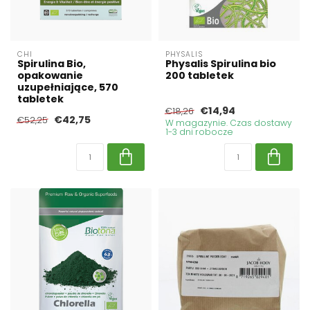
CHI
PHYSALIS
Spirulina Bio,
Physalis Spirulina bio
opakowanie
200 tabletek
uzupełniające, 570
tabletek
€14,94
€18,26
€42,75
€52,25
W magazynie. Czas dostawy
1-3 dni robocze