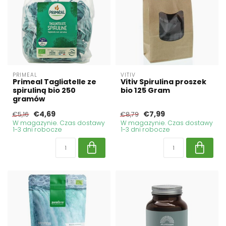
PRIMEAL
VITIV
Primeal Tagliatelle ze
Vitiv Spirulina proszek
spiruliną bio 250
bio 125 Gram
gramów
€4,69
€7,99
€5,16
€8,79
W magazynie. Czas dostawy
W magazynie. Czas dostawy
1-3 dni robocze
1-3 dni robocze