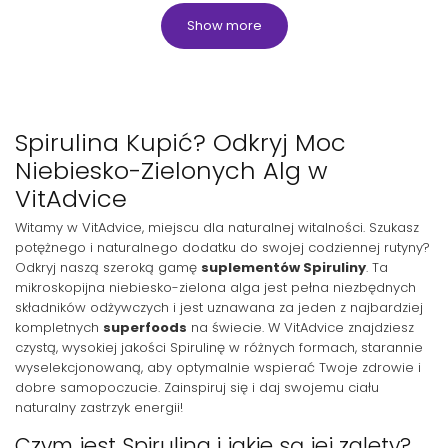
Show more
Spirulina Kupić? Odkryj Moc
Niebiesko-Zielonych Alg w
VitAdvice
Witamy w VitAdvice, miejscu dla naturalnej witalności. Szukasz
potężnego i naturalnego dodatku do swojej codziennej rutyny?
Odkryj naszą szeroką gamę
suplementów Spiruliny
. Ta
mikroskopijna niebiesko-zielona alga jest pełna niezbędnych
składników odżywczych i jest uznawana za jeden z najbardziej
kompletnych
superfoods
na świecie. W VitAdvice znajdziesz
czystą, wysokiej jakości Spirulinę w różnych formach, starannie
wyselekcjonowaną, aby optymalnie wspierać Twoje zdrowie i
dobre samopoczucie. Zainspiruj się i daj swojemu ciału
naturalny zastrzyk energii!
Czym jest Spirulina i jakie są jej zalety?