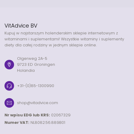
VitAdvice BV
Kupuj w najstarszym holenderskim sklepie internetowym z
witaminami i suplementami! Wszystkie witaminy i suplementy
diety dla całej rodziny w jednym sklepie online.
Olgerweg 2A-5
9723 ED Groningen
Holandia
+31-(0)85-1300990
shop@vitadvice.com
Nr wpisu EDG lub KRS:
02067329
Numer VAT:
NL8082.56.889B01