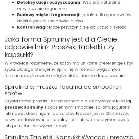
Detoksykacji i oczyszczania:
Wspiera naturalne
oczyszczanie organizmu.
Budowy mięśni i regeneracji:
Idealna dla sportowców
dzięki wysokiej zawartości białka.
Kontroli wagi:
Może przyczynić się do uczucia sytości.
Jaka forma Spiruliny jest dla Ciebie
odpowiednia? Proszek, tabletki czy
kapsułki?
W VitAdvice rozumiemy, że każdy ma unikalne preferencje i styl
życia. Dlatego oferujemy Spirulinę w różnych wygodnych
formach, abyś zawsze mógł znaleźć idealne dopasowanie:
Spirulina w Proszku: Idealna do smoothie i
soków
Czysta forma proszku jest doskonała dla kreatywnych! Mieszaj
proszek Spiruliny
z codziennymi smoothie, sokami, jogurtem
lub nawet dressingami do sałatek. Proszek jest w 100% czysty,
łatwy do dawkowania i idealny, jeśli lubisz eksperymentować
lub potrzebujesz wyższej dawki.
Spirulina Tabletki i Kapsułki: Wygoda i precyzja