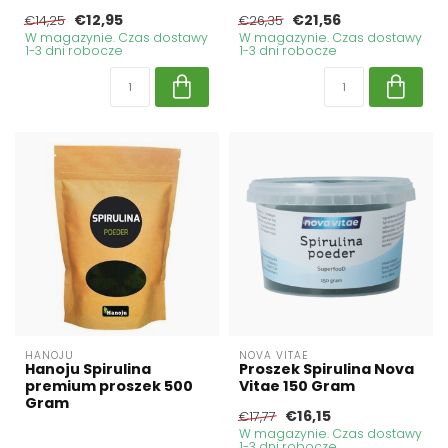
€12,95
€21,56
€14,25
€26,35
W magazynie. Czas dostawy
W magazynie. Czas dostawy
1-3 dni robocze
1-3 dni robocze
HANOJU
NOVA VITAE
Hanoju Spirulina
Proszek Spirulina Nova
premium proszek 500
Vitae 150 Gram
Gram
€16,15
€17,77
W magazynie. Czas dostawy
1-3 dni robocze