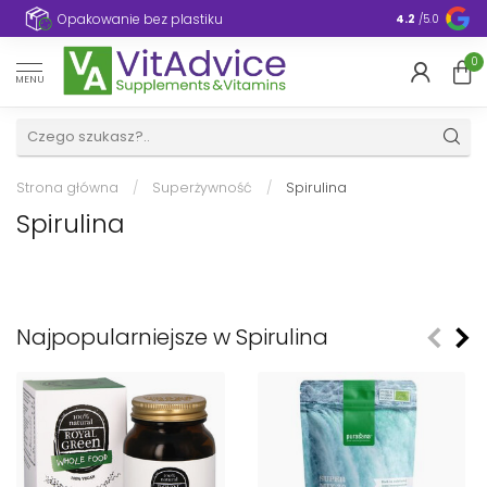
e
Opakowanie bez plastiku
4.2
/5.0
0
MENU
Strona główna
/
Superżywność
/
Spirulina
Spirulina
Najpopularniejsze w Spirulina