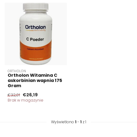
ORTHOLON
Ortholon Witamina C
askorbinian wapnia 175
Gram
€26,19
€32,01
Brak w magazynie
Wyświetlono
1
-
1
z 1