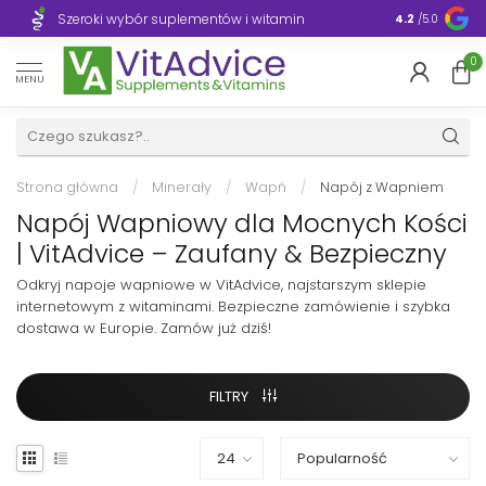
Szeroki wybór suplementów i witamin
Błyskawiczn
4.2
/5.0
0
MENU
Strona główna
/
Minerały
/
Wapń
/
Napój z Wapniem
Napój Wapniowy dla Mocnych Kości
| VitAdvice – Zaufany & Bezpieczny
Odkryj napoje wapniowe w VitAdvice, najstarszym sklepie
internetowym z witaminami. Bezpieczne zamówienie i szybka
dostawa w Europie. Zamów już dziś!
FILTRY