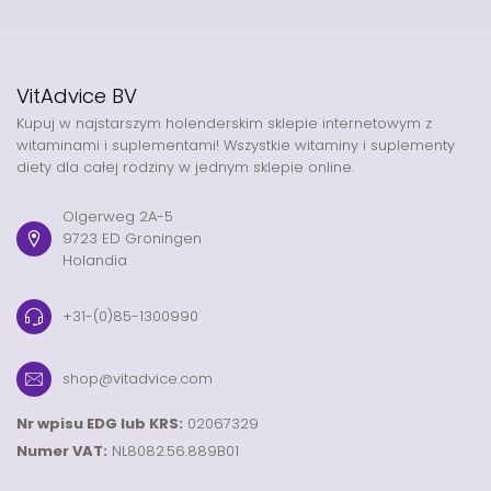
VitAdvice BV
Kupuj w najstarszym holenderskim sklepie internetowym z
witaminami i suplementami! Wszystkie witaminy i suplementy
diety dla całej rodziny w jednym sklepie online.
Olgerweg 2A-5
9723 ED Groningen
Holandia
+31-(0)85-1300990
shop@vitadvice.com
Nr wpisu EDG lub KRS:
02067329
Numer VAT:
NL8082.56.889B01