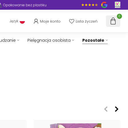
Opakowanie bez plastiku
0
Moje konto
Lista życzeń
Język
hudzanie
Pielęgnacja osobista
Pozostałe