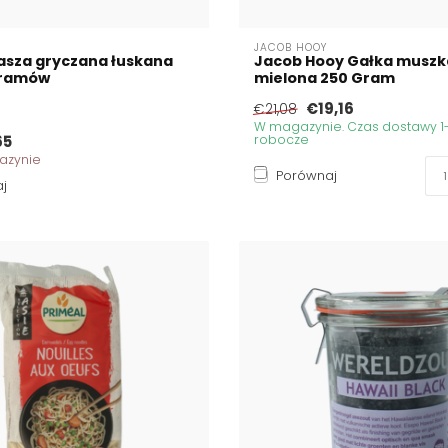
JACOB HOOY
asza gryczana łuskana
Jacob Hooy Gałka musz
Gramów
mielona 250 Gram
€19,16
€21,08
W magazynie. Czas dostawy 1-
65
robocze
azynie
Porównaj
j