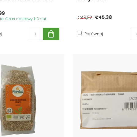
99
€45,38
€49,92
. Czas dostawy 1-3 dni
j
Porównaj