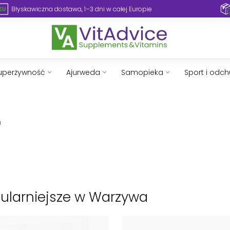
Błyskawiczna dostawa, 1–3 dni w całej Europie
uperżywność
Ajurweda
Samopieka
Sport i odc
a
ularniejsze w Warzywa