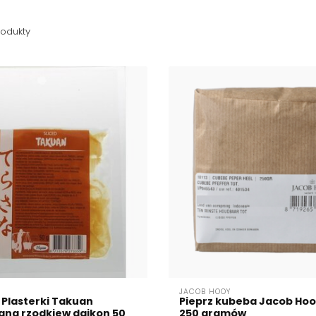
odukty
JACOB HOOY
 Plasterki Takuan
Pieprz kubeba Jacob Hooy
na rzodkiew daikon 50
250 gramów