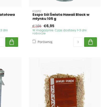
ESSPO
katołowa
Esspo Sól Świata Hawaii Black w
młynku 105 g
€6,95
€7,65
3 dni
W magazynie. Czas dostawy 1-3 dni
robocze
Porównaj