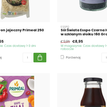
ESSPO
on jajeczny Primeal 250
Sól Świata Esspo Czarna
w szklanym słoiku 160 G
65
€8,95
€9,85
. Czas dostawy 1-3 dni
W magazynie. Czas dostawy 1-
robocze
j
Porównaj