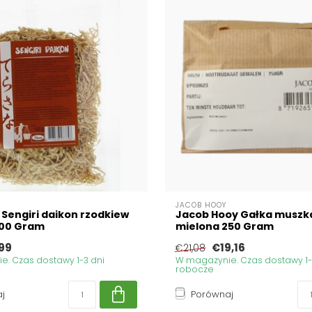
JACOB HOOY
 Sengiri daikon rzodkiew
Jacob Hooy Gałka muszk
100 Gram
mielona 250 Gram
99
€19,16
€21,08
. Czas dostawy 1-3 dni
W magazynie. Czas dostawy 1-
robocze
j
Porównaj