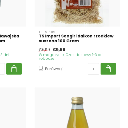
TS IMPORT
 Hawajska
TS Import Sengiri daikon rzodkiew
ram
suszona 100 Gram
€5,99
€6,59
3 dni
W magazynie. Czas dostawy 1-3 dni
robocze
Porównaj