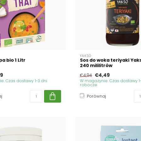
YAKSO
a bio 1 Litr
Sos do woka teriyaki Yaks
240 mililitrów
19
€4,49
€4,94
. Czas dostawy 1-3 dni
W magazynie. Czas dostawy 1-
robocze
j
Porównaj