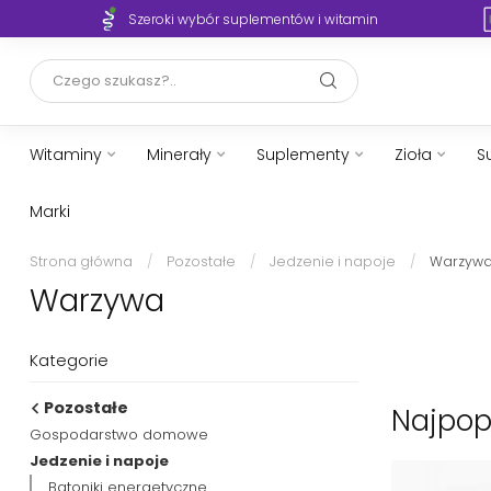
Szeroki wybór suplementów i witamin
Witaminy
Minerały
Suplementy
Zioła
S
Marki
Strona główna
/
Pozostałe
/
Jedzenie i napoje
/
Warzyw
Warzywa
Kategorie
Pozostałe
Najpop
Gospodarstwo domowe
Jedzenie i napoje
Batoniki energetyczne