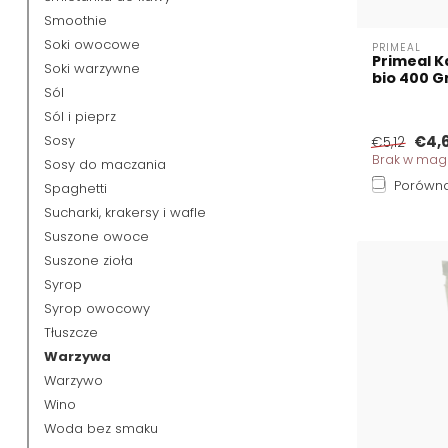
Smoothie
Soki owocowe
PRIMEAL
Primeal K
Soki warzywne
bio 400 
Sól
Sól i pieprz
Sosy
€4,
€5,12
Brak w mag
Sosy do maczania
Porówna
Spaghetti
Sucharki, krakersy i wafle
Suszone owoce
Suszone zioła
Syrop
Syrop owocowy
Tłuszcze
Warzywa
Warzywo
Wino
Woda bez smaku