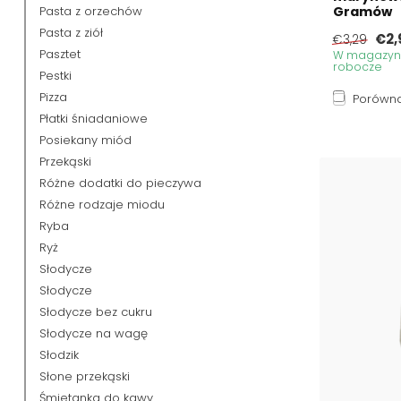
Pasta z orzechów
Gramów
Pasta z ziół
€2,
€3,29
Pasztet
W magazynie
robocze
Pestki
Pizza
Porówna
Płatki śniadaniowe
Posiekany miód
Przekąski
Różne dodatki do pieczywa
Różne rodzaje miodu
Ryba
Ryż
Słodycze
Słodycze
Słodycze bez cukru
Słodycze na wagę
Słodzik
Słone przekąski
Śmietanka do kawy