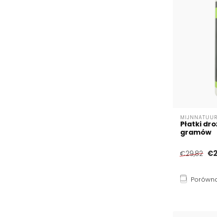
MIJNNATUUR
Płatki dr
gramów
€2
€29,82
Porówna