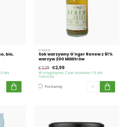
G'NGER
o, bio,
Sok warzywny G'nger Renew z 61%
warzyw 200 Mililitrów
€2,99
€3,29
3 dni
W magazynie. Czas dostawy 1-3 dni
robocze
Porównaj