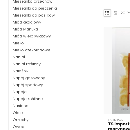
Mieszanka orzechów
Mieszanki do pieczenia
29
Pr
Mieszanki do posiłków
Miód akacjowy
Miód Manuka
Miód wielokwiatowy
Mleko
Mleko czekoladowe
Nabiał
Nabiał roślinny
Naleśniki
Napój gazowany
Napój sportowy
Napoje
Napoje roślinne
Nasiona
Oleje
Orzechy
TS IMPORT
TS Import
Owoc
marynowa