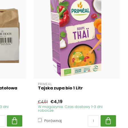
PRIMEAL
atołowa
Tajska zupa bio 1 Litr
€4,19
€4,61
3 dni
W magazynie. Czas dostawy 1-3 dni
robocze
Porównaj