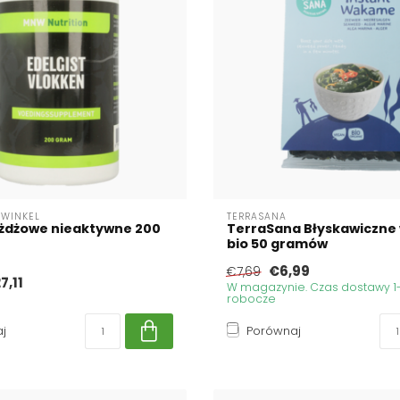
WINKEL
TERRASANA
ożdżowe nieaktywne 200
TerraSana Błyskawiczn
bio 50 gramów
€6,99
€7,69
7,11
W magazynie. Czas dostawy 1-
robocze
j
Porównaj