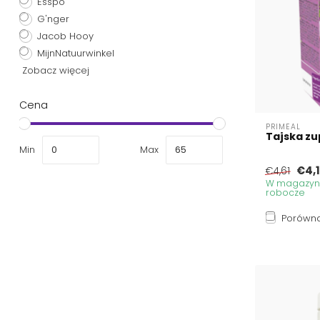
Esspo
G'nger
Jacob Hooy
MijnNatuurwinkel
Zobacz więcej
Cena
PRIMEAL
Tajska zup
Min
Max
€4,
€4,61
W magazynie
robocze
Porówna