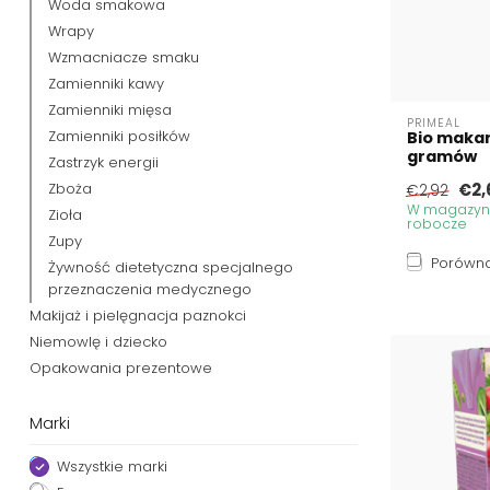
Woda smakowa
Wrapy
Wzmacniacze smaku
Zamienniki kawy
Zamienniki mięsa
PRIMEAL
Zamienniki posiłków
Bio makar
gramów
Zastrzyk energii
Zboża
€2,
€2,92
W magazynie
Zioła
robocze
Zupy
Porówna
Żywność dietetyczna specjalnego
przeznaczenia medycznego
Makijaż i pielęgnacja paznokci
Niemowlę i dziecko
Opakowania prezentowe
Marki
Wszystkie marki