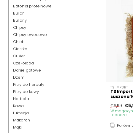
Batoniki proteinowe
Bulion
Buliony
Chipsy
Chipsy owocowe
Chleb
Ciastka
Cukier
Czekolada
Danie gotowe
Dżem
Filtry do herbaty
TS IMPORT
TS Import
Filtry do kawy
suszona 
Herbata
€5,
Kawa
€6,59
W magazynie
Lukrecja
robocze
Makaron
Porówna
Mąki