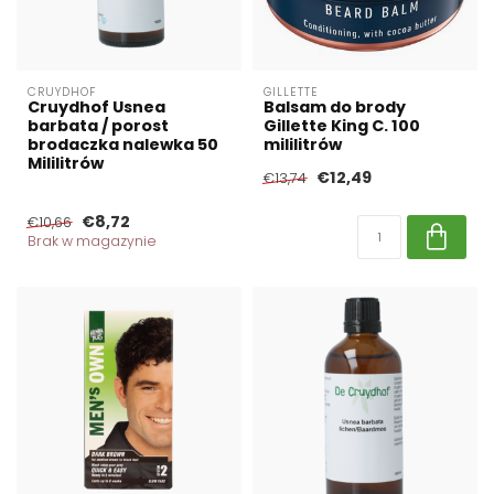
CRUYDHOF
GILLETTE
Cruydhof Usnea
Balsam do brody
barbata / porost
Gillette King C. 100
brodaczka nalewka 50
mililitrów
Mililitrów
€12,49
€13,74
€8,72
€10,66
Brak w magazynie