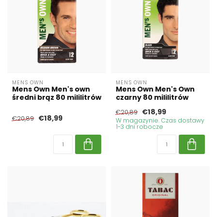
MENS OWN
MENS OWN
Mens Own Men's own
Mens Own Men's Own
średni brąz 80 mililitrów
czarny 80 mililitrów
€18,99
€20,89
€18,99
€20,89
W magazynie. Czas dostawy
1-3 dni robocze