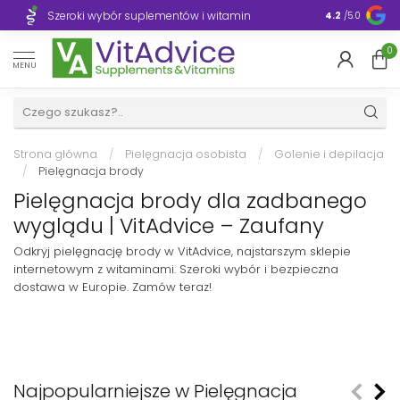
Szeroki wybór suplementów i witamin
Błyskawiczn
4.2
/5.0
0
MENU
Strona główna
/
Pielęgnacja osobista
/
Golenie i depilacja
/
Pielęgnacja brody
Pielęgnacja brody dla zadbanego
wyglądu | VitAdvice – Zaufany
Odkryj pielęgnację brody w VitAdvice, najstarszym sklepie
internetowym z witaminami. Szeroki wybór i bezpieczna
dostawa w Europie. Zamów teraz!
Najpopularniejsze w Pielęgnacja