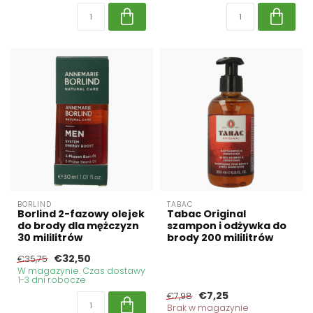
BORLIND
TABAC
Borlind 2-fazowy olejek
Tabac Original
do brody dla mężczyzn
szampon i odżywka do
30 mililitrów
brody 200 mililitrów
€32,50
€35,75
W magazynie. Czas dostawy
1-3 dni robocze
€7,25
€7,98
Brak w magazynie