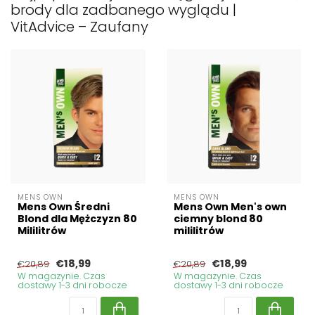
brody dla zadbanego wyglądu |
VitAdvice – Zaufany
MENS OWN
MENS OWN
Mens Own Średni
Mens Own Men's own
Blond dla Mężczyzn 80
ciemny blond 80
Mililitrów
mililitrów
€18,99
€18,99
€20,89
€20,89
W magazynie. Czas
W magazynie. Czas
dostawy 1-3 dni robocze
dostawy 1-3 dni robocze