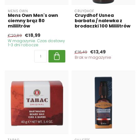
MENS OWN
CRUYDHOF
Mens Own Men's own
Cruydhof Usnea
ciemny brąz 80
barbata / nalewka z
mililitrów
brodaczki 100 Mililitrów
€18,99
€20,89
W magazynie. Czas dostawy
1-3 dni robocze
€13,49
€16,49
Brak w magazynie