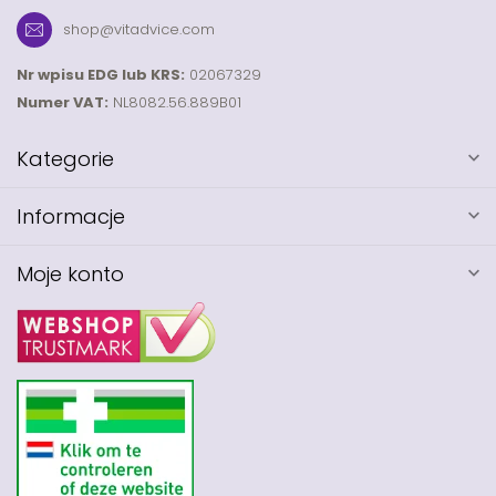
shop@vitadvice.com
Nr wpisu EDG lub KRS:
02067329
Numer VAT:
NL8082.56.889B01
Kategorie
Informacje
Moje konto