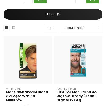
FILTRY
MENS OWN
JUST FOR MEN
Mens Own Średni Blond
Just For Men Farba do
dla Mężczyzn 80
Wąsów i Brody Średni
Mililitrów
Brąz M35 24 g