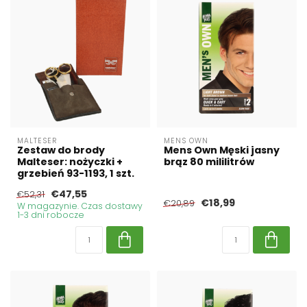
MALTESER
MENS OWN
Zestaw do brody
Mens Own Męski jasny
Malteser: nożyczki +
brąz 80 mililitrów
grzebień 93-1193, 1 szt.
€47,55
€52,31
€18,99
€20,89
W magazynie. Czas dostawy
1-3 dni robocze