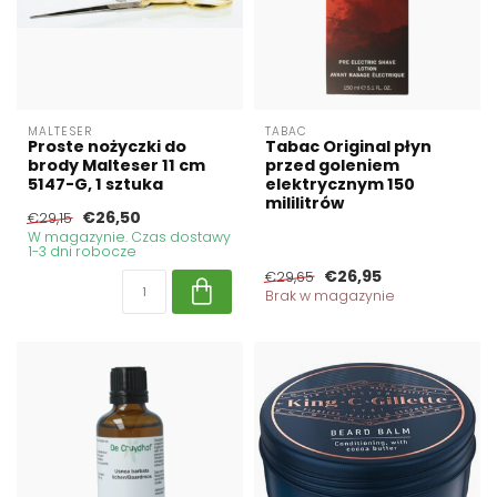
MALTESER
TABAC
Proste nożyczki do
Tabac Original płyn
brody Malteser 11 cm
przed goleniem
5147-G, 1 sztuka
elektrycznym 150
mililitrów
€26,50
€29,15
W magazynie. Czas dostawy
1-3 dni robocze
€26,95
€29,65
Brak w magazynie