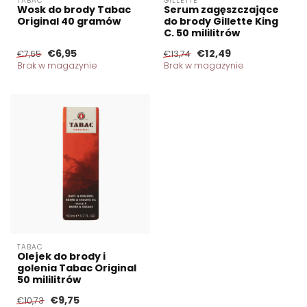
TABAC
GILLETTE
Wosk do brody Tabac
Serum zagęszczające
Original 40 gramów
do brody Gillette King
C. 50 mililitrów
€6,95
€12,49
€7,65
€13,74
Brak w magazynie
Brak w magazynie
TABAC
Olejek do brody i
golenia Tabac Original
50 mililitrów
€9,75
€10,73