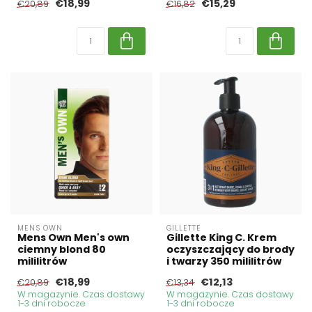
€18,99
€15,29
€20,89
€16,82
MENS OWN
GILLETTE
Mens Own Men's own
Gillette King C. Krem
ciemny blond 80
oczyszczający do brody
mililitrów
i twarzy 350 mililitrów
€18,99
€12,13
€20,89
€13,34
W magazynie. Czas dostawy
W magazynie. Czas dostawy
1-3 dni robocze
1-3 dni robocze