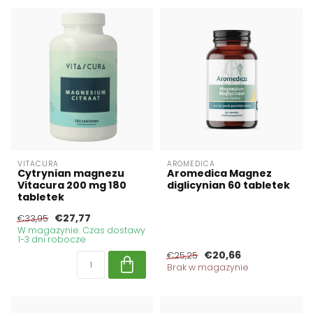
VITACURA
AROMEDICA
Cytrynian magnezu
Aromedica Magnez
Vitacura 200 mg 180
diglicynian 60 tabletek
tabletek
€27,77
€33,95
W magazynie. Czas dostawy
1-3 dni robocze
€20,66
€25,25
Brak w magazynie