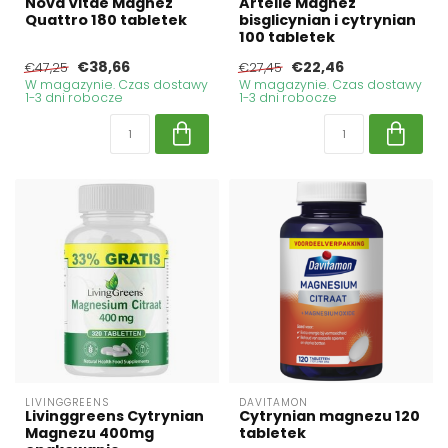
Nova Vitae Magnez
Artelle Magnez
Quattro 180 tabletek
bisglicynian i cytrynian
100 tabletek
€38,66
€22,46
€47,25
€27,45
W magazynie. Czas dostawy
W magazynie. Czas dostawy
1-3 dni robocze
1-3 dni robocze
LIVINGGREENS
DAVITAMON
Livinggreens Cytrynian
Cytrynian magnezu 120
Magnezu 400mg
tabletek