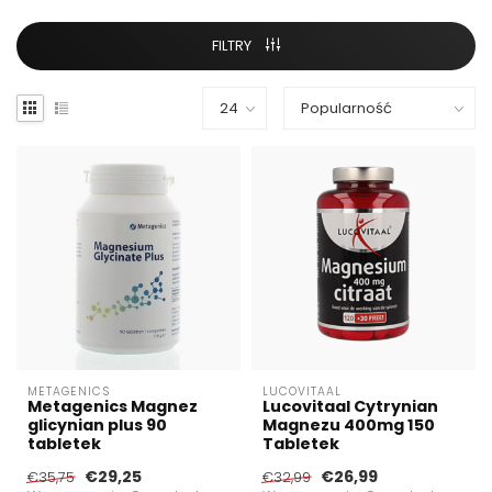
FILTRY
METAGENICS
LUCOVITAAL
Metagenics Magnez
Lucovitaal Cytrynian
glicynian plus 90
Magnezu 400mg 150
tabletek
Tabletek
€29,25
€26,99
€35,75
€32,99