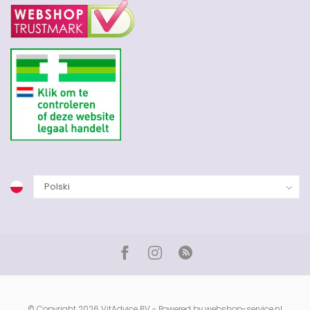
© Copyright 2026 VitAdvice BV - Powered by
webshop-service.nl