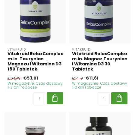
VITAKRUID
VITAKRUID
Vitakruid RelaxComplex
Vitakruid RelaxComplex
m.in. Taurynian
m.in. Magnez Taurynian
Magnezu i Witamina D3
i Witamina D3 30
180 Tabletek
Tabletek
€53,01
€11,61
€64,79
€14,19
W magazynie. Czas dostawy
W magazynie. Czas dostawy
1-3 dni robocze
1-3 dni robocze