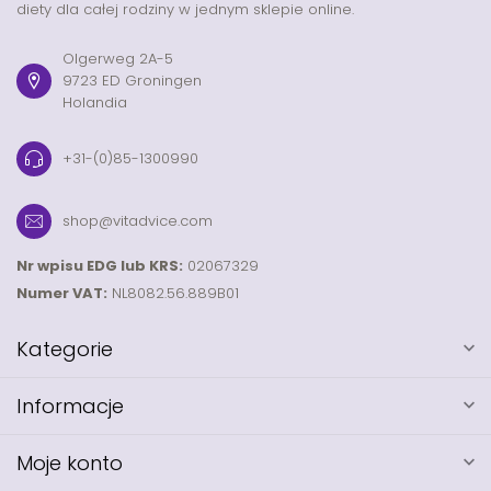
diety dla całej rodziny w jednym sklepie online.
Olgerweg 2A-5
9723 ED Groningen
Holandia
+31-(0)85-1300990
shop@vitadvice.com
Nr wpisu EDG lub KRS:
02067329
Numer VAT:
NL8082.56.889B01
Kategorie
Informacje
Moje konto