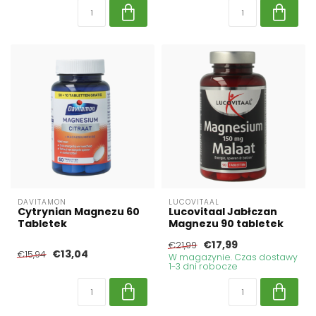
DAVITAMON
LUCOVITAAL
Cytrynian Magnezu 60
Lucovitaal Jabłczan
Tabletek
Magnezu 90 tabletek
€17,99
€21,99
€13,04
€15,94
W magazynie. Czas dostawy
1-3 dni robocze