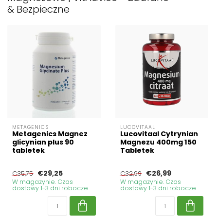
& Bezpieczne
METAGENICS
LUCOVITAAL
Metagenics Magnez
Lucovitaal Cytrynian
glicynian plus 90
Magnezu 400mg 150
tabletek
Tabletek
€29,25
€26,99
€35,75
€32,99
W magazynie. Czas
W magazynie. Czas
dostawy 1-3 dni robocze
dostawy 1-3 dni robocze