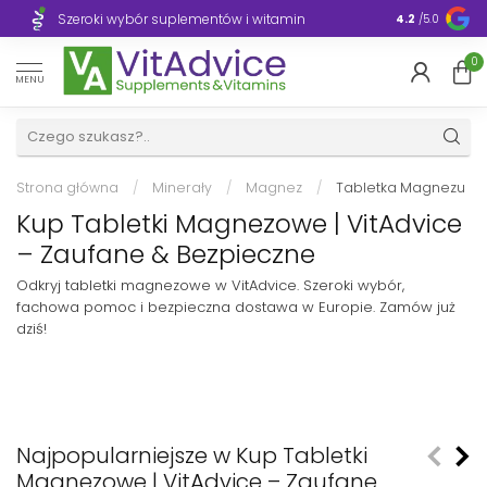
Szeroki wybór suplementów i witamin
Błyskawiczn
4.2
/5.0
0
MENU
Strona główna
/
Minerały
/
Magnez
/
Tabletka Magnezu
Kup Tabletki Magnezowe | VitAdvice
– Zaufane & Bezpieczne
Odkryj tabletki magnezowe w VitAdvice. Szeroki wybór,
fachowa pomoc i bezpieczna dostawa w Europie. Zamów już
dziś!
Najpopularniejsze w Kup Tabletki
Magnezowe | VitAdvice – Zaufane