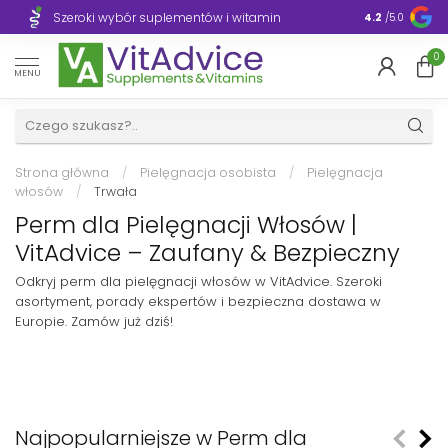
Szeroki wybór suplementów i witamin
Błyskawiczn
4.2
/5.0
0
MENU
Strona główna
/
Pielęgnacja osobista
/
Pielęgnacja
włosów
/
Trwała
Perm dla Pielęgnacji Włosów |
VitAdvice – Zaufany & Bezpieczny
Odkryj perm dla pielęgnacji włosów w VitAdvice. Szeroki
asortyment, porady ekspertów i bezpieczna dostawa w
Europie. Zamów już dziś!
Najpopularniejsze w Perm dla