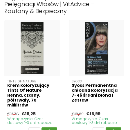
Pielęgnacji Włosów | VitAdvice –
Zaufany & Bezpieczny
TINTS OF NATURE
SYOSS
Krem koloryzujący
Syoss Permanentna
Tints Of Nature
chłodna koloryzacja
Henna, czarny,
7-46 średni blond 1
półtrwały, 70
Zestaw
mililitrów
€15,25
€16,99
€16,78
€18,69
W magazynie. Czas
W magazynie. Czas
dostawy 1-3 dni robocze
dostawy 1-3 dni robocze