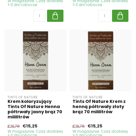
W magazynie. Czas dostawy
W magazynie. Czas dostawy
1-3 dni robocze
1-3 dni robocze
TINTS OF NATURE
TINTS OF NATURE
Krem koloryzujący
Tints Of Nature Krem z
Tints Of Nature Henna
henną półtrwały złoty
półtrwały jasny brąz 70
brąz 70 mililitrów
mililitrów
€15,25
€15,25
€16,78
€16,78
W magazynie. Czas dostawy
W magazynie. Czas dostawy
1-3 dni robocze
1-3 dni robocze