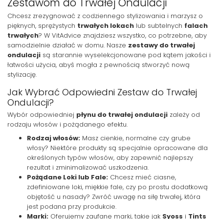
Zestawom do Trwałej Ondulacji
Chcesz zrezygnować z codziennego stylizowania i marzysz o
pięknych, sprężystych
trwałych lokach
lub subtelnych
falach
trwałych
? W VitAdvice znajdziesz wszystko, co potrzebne, aby
samodzielnie działać w domu. Nasze
zestawy do trwałej
ondulacji
są starannie wyselekcjonowane pod kątem jakości i
łatwości użycia, abyś mogła z pewnością stworzyć nową
stylizację.
Jak Wybrać Odpowiedni Zestaw do Trwałej
Ondulacji?
Wybór odpowiedniej
płynu do trwałej ondulacji
zależy od
rodzaju włosów i pożądanego efektu.
Rodzaj włosów:
Masz cienkie, normalne czy grube
włosy? Niektóre produkty są specjalnie opracowane dla
określonych typów włosów, aby zapewnić najlepszy
rezultat i zminimalizować uszkodzenia.
Pożądane Loki lub Fale:
Chcesz mieć ciasne,
zdefiniowane loki, miękkie fale, czy po prostu dodatkową
objętość u nasady? Zwróć uwagę na siłę trwałej, która
jest podana przy produkcie.
Marki:
Oferujemy zaufane marki, takie jak
Syoss
i
Tints