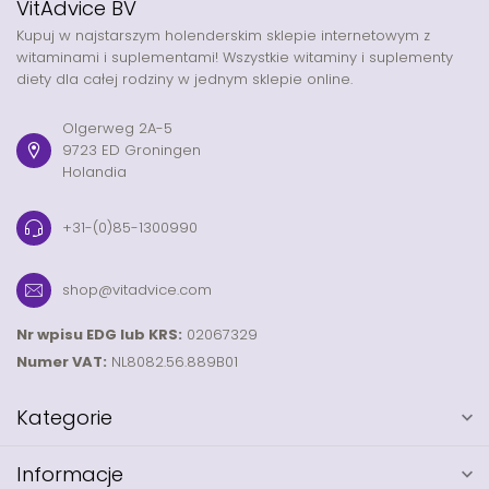
VitAdvice BV
Kupuj w najstarszym holenderskim sklepie internetowym z
witaminami i suplementami! Wszystkie witaminy i suplementy
diety dla całej rodziny w jednym sklepie online.
Olgerweg 2A-5
9723 ED Groningen
Holandia
+31-(0)85-1300990
shop@vitadvice.com
Nr wpisu EDG lub KRS:
02067329
Numer VAT:
NL8082.56.889B01
Kategorie
Informacje