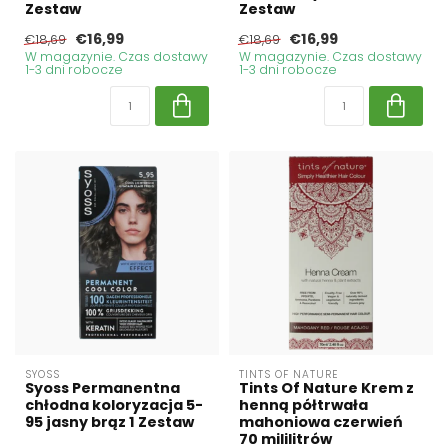
Zestaw
Zestaw
€16,99
€16,99
€18,69
€18,69
W magazynie. Czas dostawy
W magazynie. Czas dostawy
1-3 dni robocze
1-3 dni robocze
SYOSS
TINTS OF NATURE
Syoss Permanentna
Tints Of Nature Krem z
chłodna koloryzacja 5-
henną półtrwała
95 jasny brąz 1 Zestaw
mahoniowa czerwień
70 mililitrów