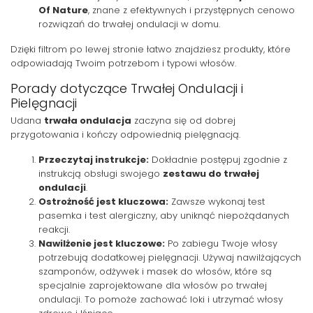
Of Nature
, znane z efektywnych i przystępnych cenowo
rozwiązań do trwałej ondulacji w domu.
Dzięki filtrom po lewej stronie łatwo znajdziesz produkty, które
odpowiadają Twoim potrzebom i typowi włosów.
Porady dotyczące Trwałej Ondulacji i
Pielęgnacji
Udana
trwała ondulacja
zaczyna się od dobrej
przygotowania i kończy odpowiednią pielęgnacją.
Przeczytaj instrukcje:
Dokładnie postępuj zgodnie z
instrukcją obsługi swojego
zestawu do trwałej
ondulacji
.
Ostrożność jest kluczowa:
Zawsze wykonaj test
pasemka i test alergiczny, aby uniknąć niepożądanych
reakcji.
Nawilżenie jest kluczowe:
Po zabiegu Twoje włosy
potrzebują dodatkowej pielęgnacji. Używaj nawilżających
szamponów, odżywek i masek do włosów, które są
specjalnie zaprojektowane dla włosów po trwałej
ondulacji. To pomoże zachować loki i utrzymać włosy