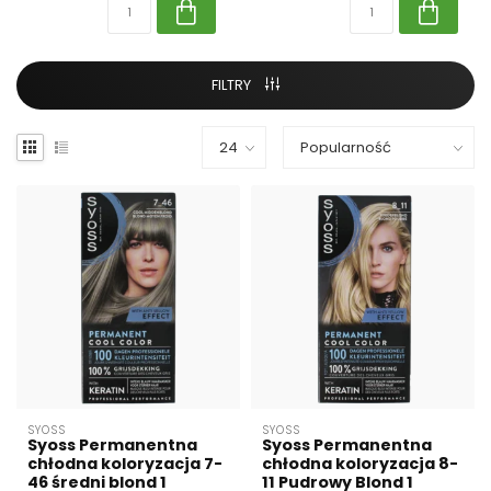
FILTRY
SYOSS
SYOSS
Syoss Permanentna
Syoss Permanentna
chłodna koloryzacja 7-
chłodna koloryzacja 8-
46 średni blond 1
11 Pudrowy Blond 1