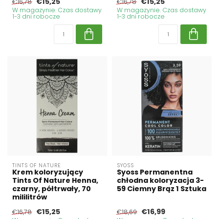
€15,25
€15,25
€16,78
€16,78
W magazynie. Czas dostawy
W magazynie. Czas dostawy
1-3 dni robocze
1-3 dni robocze
TINTS OF NATURE
SYOSS
Krem koloryzujący
Syoss Permanentna
Tints Of Nature Henna,
chłodna koloryzacja 3-
czarny, półtrwały, 70
59 Ciemny Brąz 1 Sztuka
mililitrów
€15,25
€16,99
€16,78
€18,69