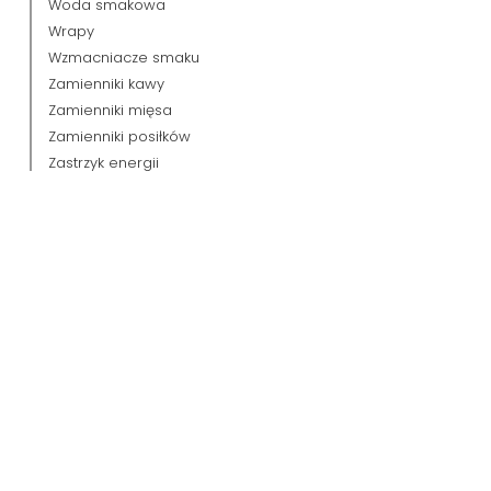
Woda smakowa
Wrapy
Wzmacniacze smaku
Zamienniki kawy
Zamienniki mięsa
Zamienniki posiłków
Zastrzyk energii
Zboża
Zioła
Zupy
Żywność dietetyczna specjalnego
przeznaczenia medycznego
Makijaż i pielęgnacja paznokci
Niemowlę i dziecko
Opakowania prezentowe
Marki
Wszystkie marki