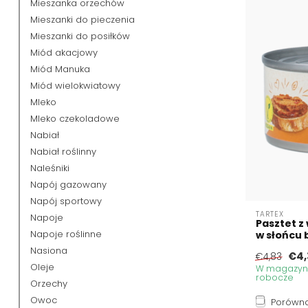
Mieszanka orzechów
Mieszanki do pieczenia
Mieszanki do posiłków
Miód akacjowy
Miód Manuka
Miód wielokwiatowy
Mleko
Mleko czekoladowe
Nabiał
Nabiał roślinny
Naleśniki
Napój gazowany
Napój sportowy
TARTEX
Napoje
Pasztet z
Napoje roślinne
w słońcu b
Nasiona
€4,
€4,83
Oleje
W magazynie
robocze
Orzechy
Owoc
Porówna