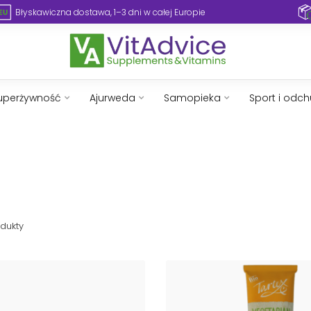
Błyskawiczna dostawa, 1–3 dni w całej Europie
uperżywność
Ajurweda
Samopieka
Sport i odc
dukty