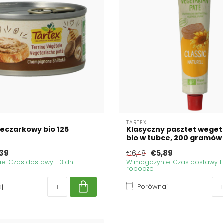
TARTEX
ieczarkowy bio 125
Klasyczny pasztet weget
bio w tubce, 200 gramów
39
€5,89
€6,48
. Czas dostawy 1-3 dni
W magazynie. Czas dostawy 1-
robocze
j
Porównaj