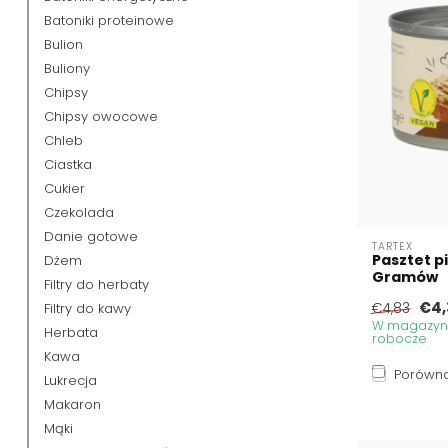
Batoniki proteinowe
Bulion
Buliony
Chipsy
Chipsy owocowe
Chleb
Ciastka
Cukier
Czekolada
Danie gotowe
TARTEX
Pasztet p
Dżem
Gramów
Filtry do herbaty
€4,
Filtry do kawy
€4,83
W magazynie
Herbata
robocze
Kawa
Porówna
Lukrecja
Makaron
Mąki