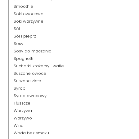
Smoothie
Soki owocowe
Soki warzywne
Sól
Sól i pieprz
Sosy
Sosy do maczania
Spaghetti
Sucharki, krakersy i wafle
Suszone owoce
Suszone zioła
Syrop
Syrop owocowy
Tłuszcze
Warzywa
Warzywo
Wino
Woda bez smaku