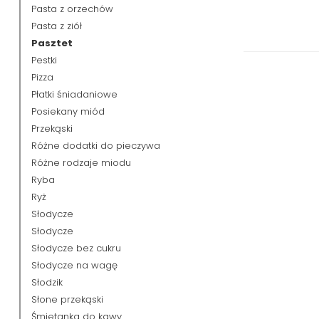
Pasta z orzechów
Pasta z ziół
Pasztet
Pestki
Pizza
Płatki śniadaniowe
Posiekany miód
Przekąski
Różne dodatki do pieczywa
Różne rodzaje miodu
Ryba
Ryż
Słodycze
Słodycze
Słodycze bez cukru
Słodycze na wagę
Słodzik
Słone przekąski
Śmietanka do kawy