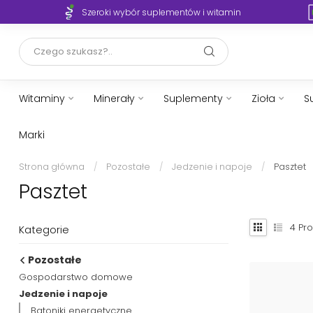
Szeroki wybór suplementów i witamin
Witaminy
Minerały
Suplementy
Zioła
S
Marki
Strona główna
/
Pozostałe
/
Jedzenie i napoje
/
Pasztet
Pasztet
4
Pro
Kategorie
Pozostałe
Gospodarstwo domowe
Jedzenie i napoje
Batoniki energetyczne