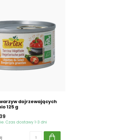
 warzyw dojrzewających
io 125 g
39
. Czas dostawy 1-3 dni
j