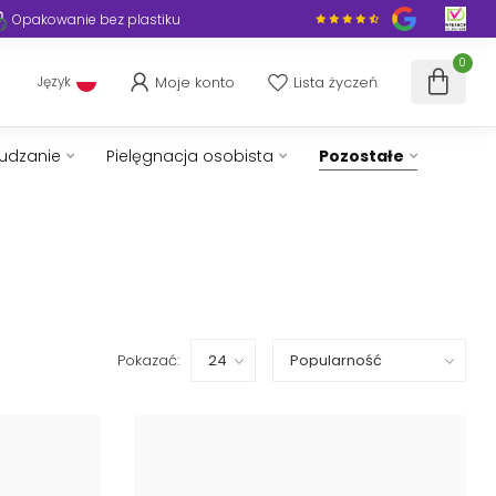
Opakowanie bez plastiku
0
Moje konto
Lista życzeń
Język
hudzanie
Pielęgnacja osobista
Pozostałe
Pokazać: