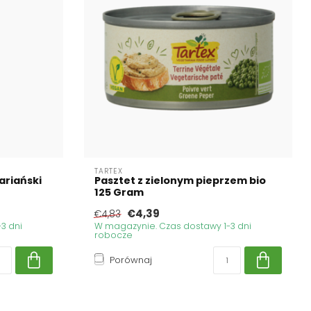
TARTEX
ariański
Pasztet z zielonym pieprzem bio
125 Gram
€4,39
€4,83
3 dni
W magazynie. Czas dostawy 1-3 dni
robocze
Porównaj