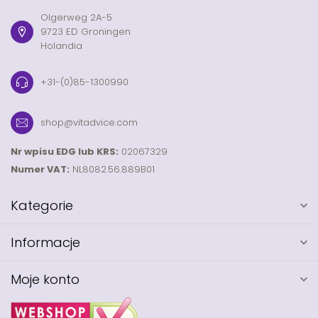
Olgerweg 2A-5
9723 ED Groningen
Holandia
+31-(0)85-1300990
shop@vitadvice.com
Nr wpisu EDG lub KRS:
02067329
Numer VAT:
NL8082.56.889B01
Kategorie
Informacje
Moje konto