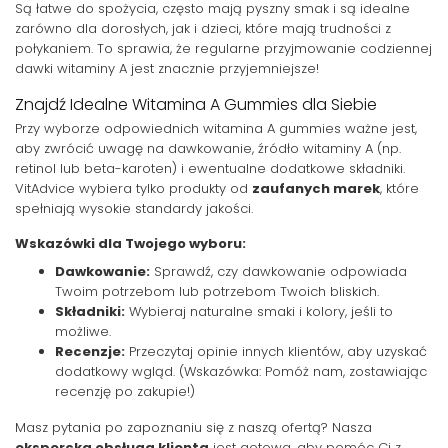
Są łatwe do spożycia, często mają pyszny smak i są idealne
zarówno dla dorosłych, jak i dzieci, które mają trudności z
połykaniem. To sprawia, że regularne przyjmowanie codziennej
dawki witaminy A jest znacznie przyjemniejsze!
Znajdź Idealne Witamina A Gummies dla Siebie
Przy wyborze odpowiednich witamina A gummies ważne jest,
aby zwrócić uwagę na dawkowanie, źródło witaminy A (np.
retinol lub beta-karoten) i ewentualne dodatkowe składniki.
VitAdvice wybiera tylko produkty od
zaufanych marek
, które
spełniają wysokie standardy jakości.
Wskazówki dla Twojego wyboru:
Dawkowanie:
Sprawdź, czy dawkowanie odpowiada
Twoim potrzebom lub potrzebom Twoich bliskich.
Składniki:
Wybieraj naturalne smaki i kolory, jeśli to
możliwe.
Recenzje:
Przeczytaj opinie innych klientów, aby uzyskać
dodatkowy wgląd. (Wskazówka: Pomóż nam, zostawiając
recenzję po zakupie!)
Masz pytania po zapoznaniu się z naszą ofertą? Nasza
ekspercka obsługa klienta
jest gotowa, aby pomóc Ci z