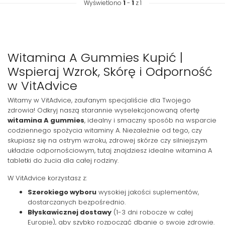
Wyświetlono
1
-
1
z 1
Witamina A Gummies Kupić |
Wspieraj Wzrok, Skórę i Odporność
w VitAdvice
Witamy w VitAdvice, zaufanym specjaliście dla Twojego
zdrowia! Odkryj naszą starannie wyselekcjonowaną ofertę
witamina A gummies
, idealny i smaczny sposób na wsparcie
codziennego spożycia witaminy A. Niezależnie od tego, czy
skupiasz się na ostrym wzroku, zdrowej skórze czy silniejszym
układzie odpornościowym, tutaj znajdziesz idealne witamina A
tabletki do żucia dla całej rodziny.
W VitAdvice korzystasz z:
Szerokiego wyboru
wysokiej jakości suplementów,
dostarczanych bezpośrednio.
Błyskawicznej dostawy
(1-3 dni robocze w całej
Europie), aby szybko rozpocząć dbanie o swoje zdrowie.