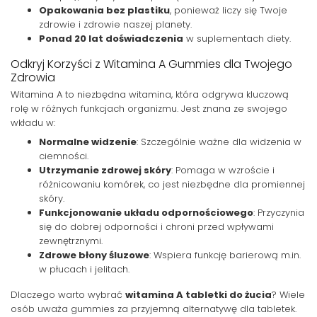
Opakowania bez plastiku
, ponieważ liczy się Twoje
zdrowie i zdrowie naszej planety.
Ponad 20 lat doświadczenia
w suplementach diety.
Odkryj Korzyści z Witamina A Gummies dla Twojego
Zdrowia
Witamina A to niezbędna witamina, która odgrywa kluczową
rolę w różnych funkcjach organizmu. Jest znana ze swojego
wkładu w:
Normalne widzenie
: Szczególnie ważne dla widzenia w
ciemności.
Utrzymanie zdrowej skóry
: Pomaga w wzroście i
różnicowaniu komórek, co jest niezbędne dla promiennej
skóry.
Funkcjonowanie układu odpornościowego
: Przyczynia
się do dobrej odporności i chroni przed wpływami
zewnętrznymi.
Zdrowe błony śluzowe
: Wspiera funkcję barierową m.in.
w płucach i jelitach.
Dlaczego warto wybrać
witamina A tabletki do żucia
? Wiele
osób uważa gummies za przyjemną alternatywę dla tabletek.