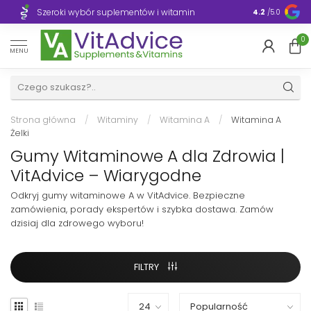
Szeroki wybór suplementów i witamin
Błyskawiczn
4.2
/5.0
0
MENU
Strona główna
/
Witaminy
/
Witamina A
/
Witamina A
Żelki
Gumy Witaminowe A dla Zdrowia |
VitAdvice – Wiarygodne
Odkryj gumy witaminowe A w VitAdvice. Bezpieczne
zamówienia, porady ekspertów i szybka dostawa. Zamów
dzisiaj dla zdrowego wyboru!
FILTRY