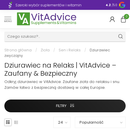
Szeroki wybór suplementów i witamin
Błyskawiczn
4.2
/5.0
0
MENU
Strona główna
/
Zioła
/
Sen i Relaks
/
Dziurawiec
zwyczajny
Dziurawiec na Relaks | VitAdvice –
Zaufany & Bezpieczny
Odkryj dziurawiec w VitAdvice. Zaufane zioła do relaksu i snu.
Zamów łatwo z bezpieczną dostawą w całej Europie.
FILTRY