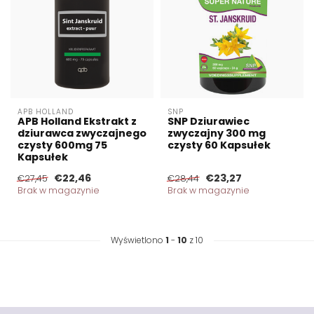
APB HOLLAND
SNP
APB Holland Ekstrakt z
SNP Dziurawiec
dziurawca zwyczajnego
zwyczajny 300 mg
czysty 600mg 75
czysty 60 Kapsułek
Kapsułek
€22,46
€23,27
€27,45
€28,44
Brak w magazynie
Brak w magazynie
Wyświetlono
1
-
10
z 10