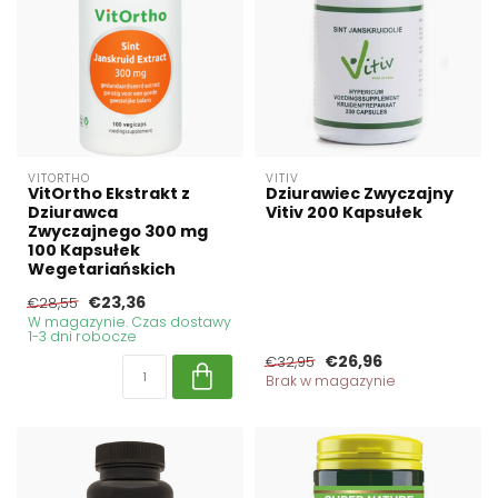
VITORTHO
VITIV
VitOrtho Ekstrakt z
Dziurawiec Zwyczajny
Dziurawca
Vitiv 200 Kapsułek
Zwyczajnego 300 mg
100 Kapsułek
Wegetariańskich
€23,36
€28,55
W magazynie. Czas dostawy
1-3 dni robocze
€26,96
€32,95
Brak w magazynie