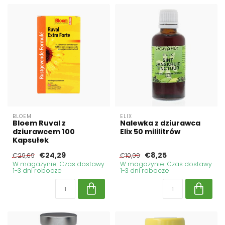
BLOEM
ELIX
Bloem Ruval z
Nalewka z dziurawca
dziurawcem 100
Elix 50 mililitrów
Kapsułek
€24,29
€8,25
€29,69
€10,09
W magazynie. Czas dostawy
W magazynie. Czas dostawy
1-3 dni robocze
1-3 dni robocze