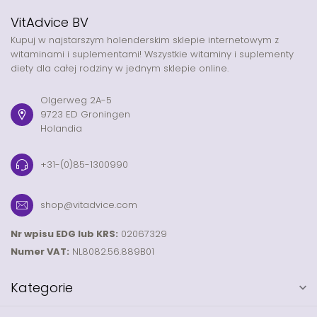
VitAdvice BV
Kupuj w najstarszym holenderskim sklepie internetowym z
witaminami i suplementami! Wszystkie witaminy i suplementy
diety dla całej rodziny w jednym sklepie online.
Olgerweg 2A-5
9723 ED Groningen
Holandia
+31-(0)85-1300990
shop@vitadvice.com
Nr wpisu EDG lub KRS:
02067329
Numer VAT:
NL8082.56.889B01
Kategorie