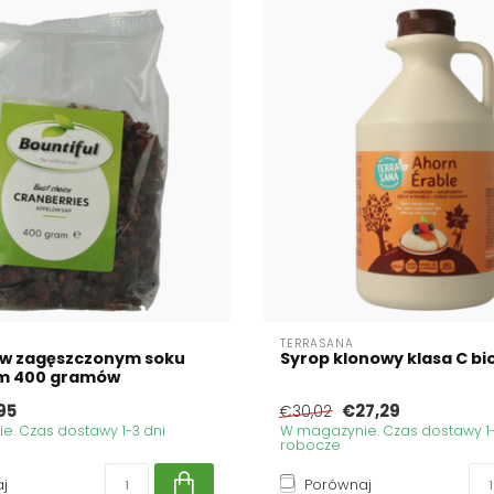
TERRASANA
 w zagęszczonym soku
Syrop klonowy klasa C bio 
m 400 gramów
95
€27,29
€30,02
. Czas dostawy 1-3 dni
W magazynie. Czas dostawy 1-
robocze
j
Porównaj