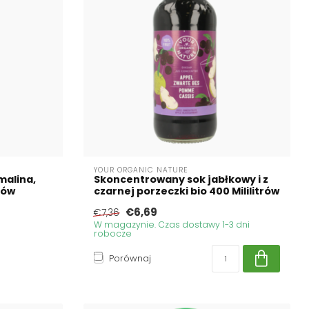
YOUR ORGANIC NATURE
malina,
Skoncentrowany sok jabłkowy i z
rów
czarnej porzeczki bio 400 Mililitrów
€6,69
€7,36
W magazynie. Czas dostawy 1-3 dni
robocze
Porównaj