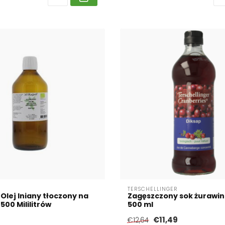
TERSCHELLINGER
Olej lniany tłoczony na
Zagęszczony sok żurawin
500 Mililitrów
500 ml
€11,49
€12,64