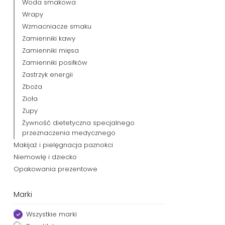
Woda smakowa
Wrapy
Wzmacniacze smaku
Zamienniki kawy
Zamienniki mięsa
Zamienniki posiłków
Zastrzyk energii
Zboża
Zioła
Zupy
Żywność dietetyczna specjalnego
przeznaczenia medycznego
Makijaż i pielęgnacja paznokci
Niemowlę i dziecko
Opakowania prezentowe
Marki
Wszystkie marki