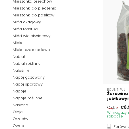
Mieszanka orzechów
Mieszanki do pieczenia
Mieszanki do posiłków
Miód akacjowy
Miód Manuka
Miód wielokwiatowy
Mleko
Mleko czekoladowe
Nabiał
Nabiał roślinny
Naleśniki
Napój gazowany
Napój sportowy
BOUNTIFUL
Napoje
Żurawina
Napoje roślinne
jabłkowy
Nasiona
€6,
€7,65
Oleje
W magazynie
robocze
Orzechy
Owoc
Porówna