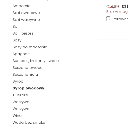
Smoothie
€1
€18,69
Brak w mag
Soki owocowe
Porówna
Soki warzywne
Sól
Sól i pieprz
Sosy
Sosy do maczania
Spaghetti
Sucharki, krakersy i wafle
Suszone owoce
Suszone zioła
Syrop
Syrop owocowy
Tłuszcze
Warzywa
Warzywo
Wino
Woda bez smaku