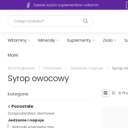
Szeroki wybór suplementów i witamin
Witaminy
Minerały
Suplementy
Zioła
S
Marki
Strona główna
/
Pozostałe
/
Jedzenie i napoje
/
Syrop o
Syrop owocowy
8
Pro
Kategorie
Pozostałe
Gospodarstwo domowe
Jedzenie i napoje
Batoniki energetyczne