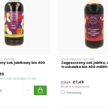
IC NATURE
YOUR ORGANIC NATURE
ny sok jabłkowy bio 400
Zagęszczony sok jabłko, 
truskawka bio 400 mililit
89
. Czas dostawy 1-3 dni
€7,49
€8,24
Brak w magazynie
j
Porównaj