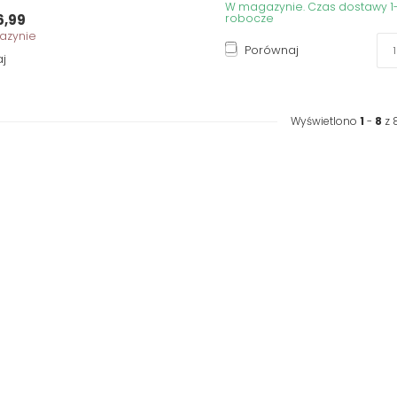
W magazynie. Czas dostawy 1-
6,99
robocze
azynie
Porównaj
j
Wyświetlono
1
-
8
z 