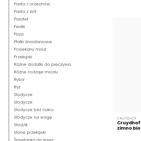
Pasta z orzechów
Pasta z ziół
Pasztet
Pestki
Pizza
Płatki śniadaniowe
Posiekany miód
Przekąski
Różne dodatki do pieczywa
Różne rodzaje miodu
Ryba
Ryż
Słodycze
Słodycze
Słodycze bez cukru
Słodycze na wagę
CRUYDHOF
Cruydhof 
Słodzik
zimno bio 
Słone przekąski
Śmietanka do kawy