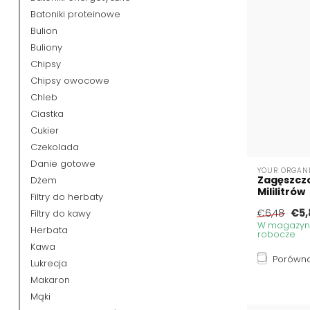
Batoniki proteinowe
Bulion
Buliony
Chipsy
Chipsy owocowe
Chleb
Ciastka
Cukier
Czekolada
Danie gotowe
YOUR ORGAN
Zagęszczo
Dżem
Mililitrów
Filtry do herbaty
€5,
Filtry do kawy
€6,48
W magazynie
Herbata
robocze
Kawa
Porówna
Lukrecja
Makaron
Mąki