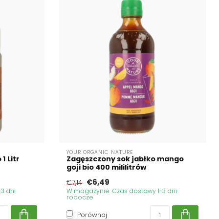
YOUR ORGANIC NATURE
1 Litr
Zagęszczony sok jabłko mango
goji bio 400 mililitrów
€6,49
€7,14
3 dni
W magazynie. Czas dostawy 1-3 dni
robocze
Porównaj