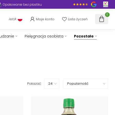
Opakowanie bez plastiku
0
Moje konto
Lista życzeń
Język
hudzanie
Pielęgnacja osobista
Pozostałe
Pokazać: