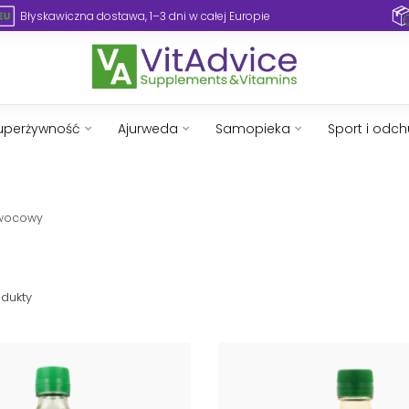
Błyskawiczna dostawa, 1–3 dni w całej Europie
uperżywność
Ajurweda
Samopieka
Sport i odc
wocowy
dukty