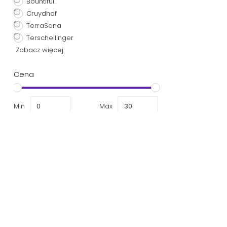
Bountiful
Cruydhof
TerraSana
Terschellinger
Zobacz więcej
Cena
Min
Max
Więcej informacji
Czy potrzebujesz pomocy w znalezieniu 
szukasz produktu, którego nie ma w nas
się go dla Ciebie znaleźć. Skontaktuj się 