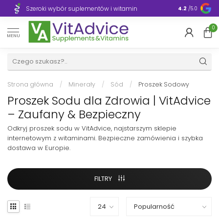
Szeroki wybór suplementów i witamin
Błyskawiczn
4.2
/5.0
0
MENU
Strona główna
/
Minerały
/
Sód
/
Proszek Sodowy
Proszek Sodu dla Zdrowia | VitAdvice
– Zaufany & Bezpieczny
Odkryj proszek sodu w VitAdvice, najstarszym sklepie
internetowym z witaminami. Bezpieczne zamówienia i szybka
dostawa w Europie.
FILTRY