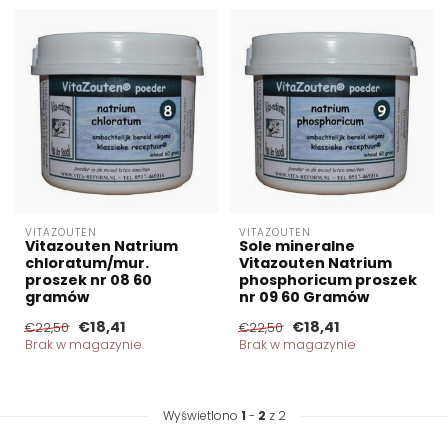
VITAZOUTEN
VITAZOUTEN
Vitazouten Natrium
Sole mineralne
chloratum/mur.
Vitazouten Natrium
proszek nr 08 60
phosphoricum proszek
gramów
nr 09 60 Gramów
€18,41
€18,41
€22,50
€22,50
Brak w magazynie
Brak w magazynie
Wyświetlono
1
-
2
z 2