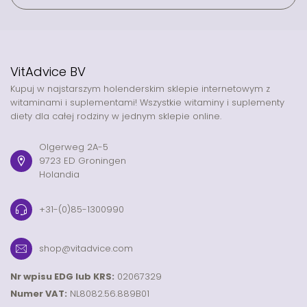
VitAdvice BV
Kupuj w najstarszym holenderskim sklepie internetowym z
witaminami i suplementami! Wszystkie witaminy i suplementy
diety dla całej rodziny w jednym sklepie online.
Olgerweg 2A-5
9723 ED Groningen
Holandia
+31-(0)85-1300990
shop@vitadvice.com
Nr wpisu EDG lub KRS:
02067329
Numer VAT:
NL8082.56.889B01