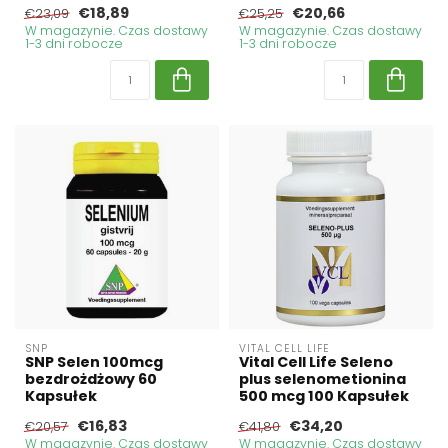
€18,89
€20,66
€23,09
€25,25
W magazynie. Czas dostawy
W magazynie. Czas dostawy
1-3 dni robocze
1-3 dni robocze
SNP
VITAL CELL LIFE
SNP Selen 100mcg
Vital Cell Life Seleno
bezdrożdżowy 60
plus selenometionina
Kapsułek
500 mcg 100 Kapsułek
€16,83
€34,20
€20,57
€41,80
W magazynie. Czas dostawy
W magazynie. Czas dostawy