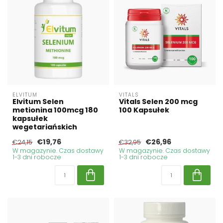
ELVITUM
VITALS
Elvitum Selen
Vitals Selen 200 mcg
metionina 100mcg 180
100 Kapsułek
kapsułek
wegetariańskich
€19,76
€26,96
€24,15
€32,95
W magazynie. Czas dostawy
W magazynie. Czas dostawy
1-3 dni robocze
1-3 dni robocze