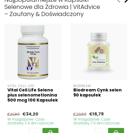
Selenowe dla Zdrowia | VitAdvice
– Zaufany & Doświadczony
VITAL CELL LIFE
BIODREAM
Vital Cell Life Seleno
Biodream Cynk selen
plus selenometionina
90 kapsułek
500 mcg 100 Kapsułek
€34,20
€16,79
€41,80
€20,52
W magazynie. Czas
W magazynie. Czas
dostawy 1-3 dni robocze
dostawy 1-3 dni robocze