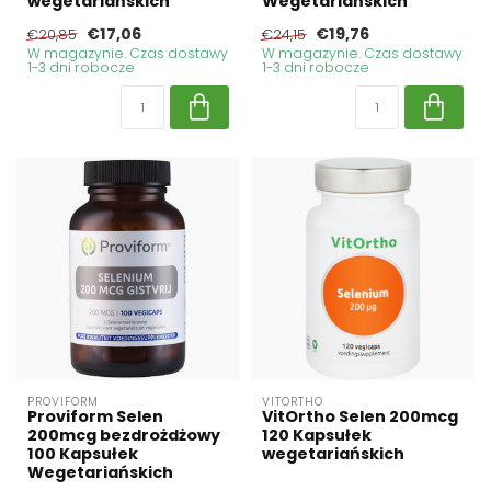
wegetariańskich
Wegetariańskich
€17,06
€19,76
€20,85
€24,15
W magazynie. Czas dostawy
W magazynie. Czas dostawy
1-3 dni robocze
1-3 dni robocze
PROVIFORM
VITORTHO
Proviform Selen
VitOrtho Selen 200mcg
200mcg bezdrożdżowy
120 Kapsułek
100 Kapsułek
wegetariańskich
Wegetariańskich