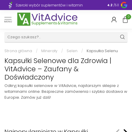
Szeroki wybór suplementów i witamin
Błyskawiczn
4.2
/5.0
0
MENU
Strona główna
/
Minerały
/
Selen
/
Kapsułka Selenu
Kapsułki Selenowe dla Zdrowia |
VitAdvice – Zaufany &
Doświadczony
Odkryj kapsułki selenowe w VitAdvice, najstarszym sklepie z
witaminami online. Bezpieczne zamówienia i szybka dostawa w
Europie. Zamów już dziś!
Najpopularniejsze w Kapsułki