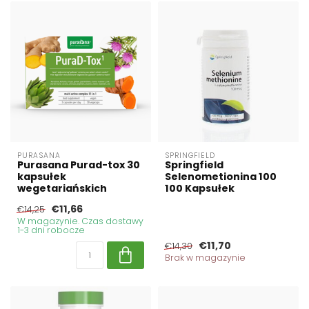
PURASANA
SPRINGFIELD
Purasana Purad-tox 30
Springfield
kapsułek
Selenometionina 100
wegetariańskich
100 Kapsułek
€11,66
€14,25
W magazynie. Czas dostawy
1-3 dni robocze
€11,70
€14,30
Brak w magazynie