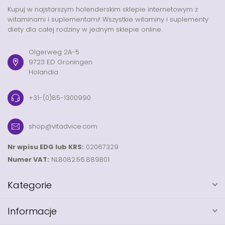
Kupuj w najstarszym holenderskim sklepie internetowym z
witaminami i suplementami! Wszystkie witaminy i suplementy
diety dla całej rodziny w jednym sklepie online.
Olgerweg 2A-5
9723 ED Groningen
Holandia
+31-(0)85-1300990
shop@vitadvice.com
Nr wpisu EDG lub KRS:
02067329
Numer VAT:
NL8082.56.889B01
Kategorie
Informacje