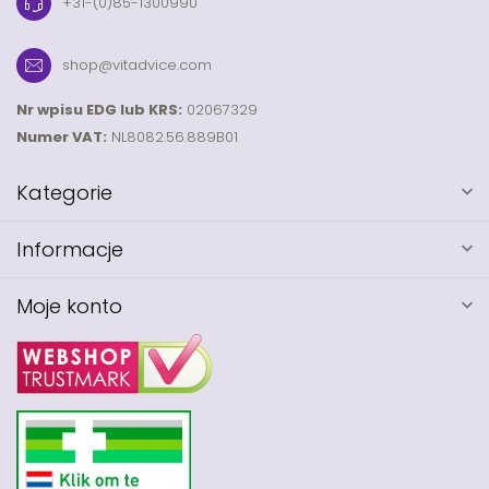
+31-(0)85-1300990
shop@vitadvice.com
Nr wpisu EDG lub KRS:
02067329
Numer VAT:
NL8082.56.889B01
Kategorie
Informacje
Moje konto