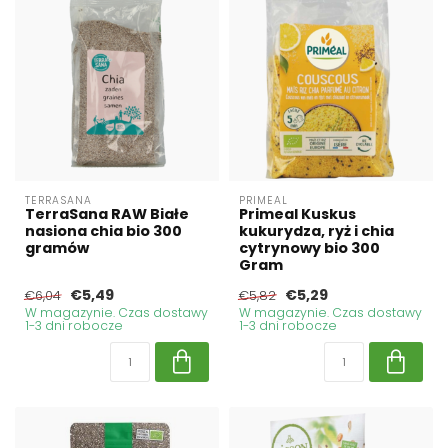
TERRASANA
PRIMEAL
TerraSana RAW Białe
Primeal Kuskus
nasiona chia bio 300
kukurydza, ryż i chia
gramów
cytrynowy bio 300
Gram
€5,49
€5,29
€6,04
€5,82
W magazynie. Czas dostawy
W magazynie. Czas dostawy
1-3 dni robocze
1-3 dni robocze