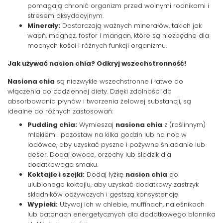
pomagają chronić organizm przed wolnymi rodnikami i
stresem oksydacyjnym.
Minerały:
Dostarczają ważnych minerałów, takich jak
wapń, magnez, fosfor i mangan, które są niezbędne dla
mocnych kości i różnych funkcji organizmu.
Jak używać nasion chia? Odkryj wszechstronność!
Nasiona chia
są niezwykle wszechstronne i łatwe do
włączenia do codziennej diety. Dzięki zdolności do
absorbowania płynów i tworzenia żelowej substancji, są
idealne do różnych zastosowań:
Pudding chia:
Wymieszaj
nasiona chia
z (roślinnym)
mlekiem i pozostaw na kilka godzin lub na noc w
lodówce, aby uzyskać pyszne i pożywne śniadanie lub
deser. Dodaj owoce, orzechy lub słodzik dla
dodatkowego smaku.
Koktajle i szejki:
Dodaj łyżkę
nasion chia
do
ulubionego koktajlu, aby uzyskać dodatkowy zastrzyk
składników odżywczych i gęstszą konsystencję.
Wypieki:
Używaj ich w chlebie, muffinach, naleśnikach
lub batonach energetycznych dla dodatkowego błonnika