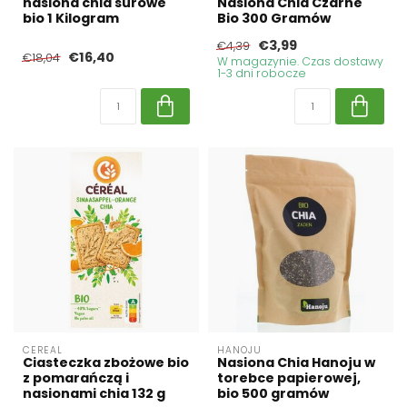
nasiona chia surowe
Nasiona Chia Czarne
bio 1 Kilogram
Bio 300 Gramów
€3,99
€4,39
€16,40
€18,04
W magazynie. Czas dostawy
1-3 dni robocze
CEREAL
HANOJU
Ciasteczka zbożowe bio
Nasiona Chia Hanoju w
z pomarańczą i
torebce papierowej,
nasionami chia 132 g
bio 500 gramów