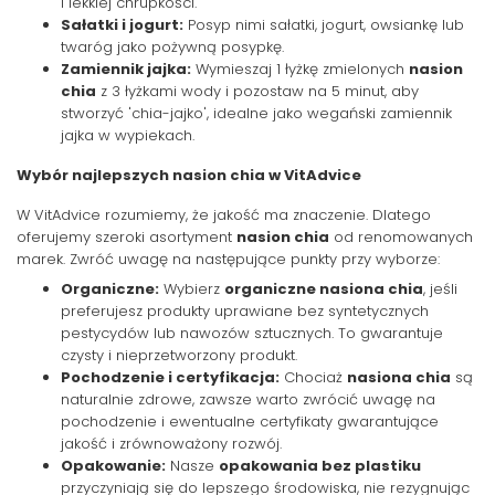
i lekkiej chrupkości.
Sałatki i jogurt:
Posyp nimi sałatki, jogurt, owsiankę lub
twaróg jako pożywną posypkę.
Zamiennik jajka:
Wymieszaj 1 łyżkę zmielonych
nasion
chia
z 3 łyżkami wody i pozostaw na 5 minut, aby
stworzyć 'chia-jajko', idealne jako wegański zamiennik
jajka w wypiekach.
Wybór najlepszych nasion chia w VitAdvice
W VitAdvice rozumiemy, że jakość ma znaczenie. Dlatego
oferujemy szeroki asortyment
nasion chia
od renomowanych
marek. Zwróć uwagę na następujące punkty przy wyborze:
Organiczne:
Wybierz
organiczne nasiona chia
, jeśli
preferujesz produkty uprawiane bez syntetycznych
pestycydów lub nawozów sztucznych. To gwarantuje
czysty i nieprzetworzony produkt.
Pochodzenie i certyfikacja:
Chociaż
nasiona chia
są
naturalnie zdrowe, zawsze warto zwrócić uwagę na
pochodzenie i ewentualne certyfikaty gwarantujące
jakość i zrównoważony rozwój.
Opakowanie:
Nasze
opakowania bez plastiku
przyczyniają się do lepszego środowiska, nie rezygnując