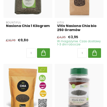
BOUNTIFUL
VITIV
Nasiona Chia 1 Kilogram
Vitiv Nasiona Chia bio
250 Gramów
€3,95
€4,35
€9,80
€10,78
W magazynie. Czas dostawy
1-3 dni robocze