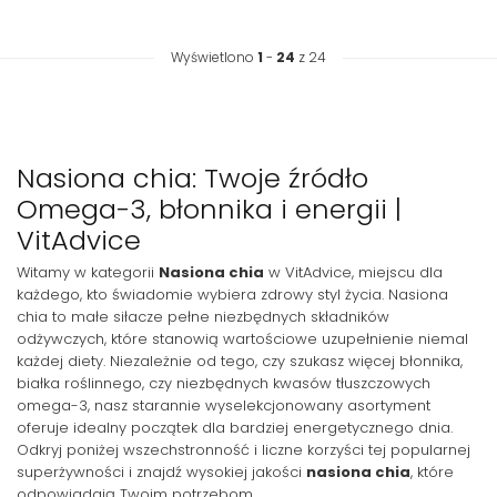
Wyświetlono
1
-
24
z 24
Nasiona chia: Twoje źródło
Omega-3, błonnika i energii |
VitAdvice
Witamy w kategorii
Nasiona chia
w VitAdvice, miejscu dla
każdego, kto świadomie wybiera zdrowy styl życia. Nasiona
chia to małe siłacze pełne niezbędnych składników
odżywczych, które stanowią wartościowe uzupełnienie niemal
każdej diety. Niezależnie od tego, czy szukasz więcej błonnika,
białka roślinnego, czy niezbędnych kwasów tłuszczowych
omega-3, nasz starannie wyselekcjonowany asortyment
oferuje idealny początek dla bardziej energetycznego dnia.
Odkryj poniżej wszechstronność i liczne korzyści tej popularnej
superżywności i znajdź wysokiej jakości
nasiona chia
, które
odpowiadają Twoim potrzebom.