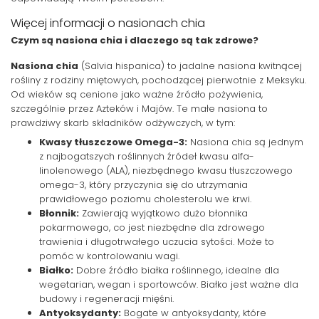
Więcej informacji o nasionach chia
Czym są nasiona chia i dlaczego są tak zdrowe?
Nasiona chia
(Salvia hispanica) to jadalne nasiona kwitnącej
rośliny z rodziny miętowych, pochodzącej pierwotnie z Meksyku.
Od wieków są cenione jako ważne źródło pożywienia,
szczególnie przez Azteków i Majów. Te małe nasiona to
prawdziwy skarb składników odżywczych, w tym:
Kwasy tłuszczowe Omega-3:
Nasiona chia są jednym
z najbogatszych roślinnych źródeł kwasu alfa-
linolenowego (ALA), niezbędnego kwasu tłuszczowego
omega-3, który przyczynia się do utrzymania
prawidłowego poziomu cholesterolu we krwi.
Błonnik:
Zawierają wyjątkowo dużo błonnika
pokarmowego, co jest niezbędne dla zdrowego
trawienia i długotrwałego uczucia sytości. Może to
pomóc w kontrolowaniu wagi.
Białko:
Dobre źródło białka roślinnego, idealne dla
wegetarian, wegan i sportowców. Białko jest ważne dla
budowy i regeneracji mięśni.
Antyoksydanty:
Bogate w antyoksydanty, które