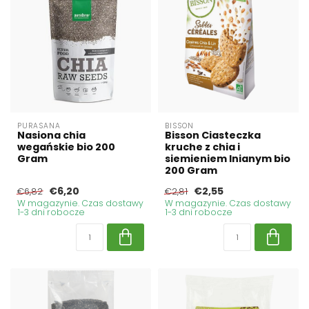
PURASANA
BISSON
Nasiona chia
Bisson Ciasteczka
wegańskie bio 200
kruche z chia i
Gram
siemieniem lnianym bio
200 Gram
€6,20
€2,55
€6,82
€2,81
W magazynie. Czas dostawy
W magazynie. Czas dostawy
1-3 dni robocze
1-3 dni robocze