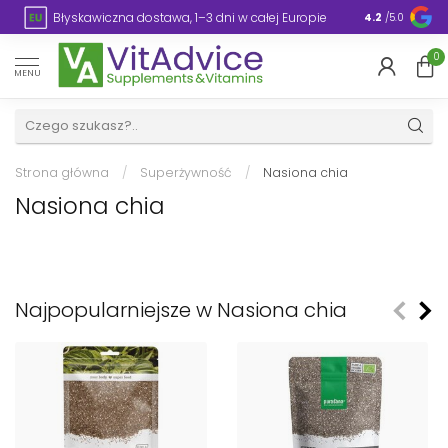
Błyskawiczna dostawa, 1–3 dni w całej Europie
Opakowanie
4.2
/5.0
0
MENU
Strona główna
/
Superżywność
/
Nasiona chia
Nasiona chia
Najpopularniejsze w Nasiona chia