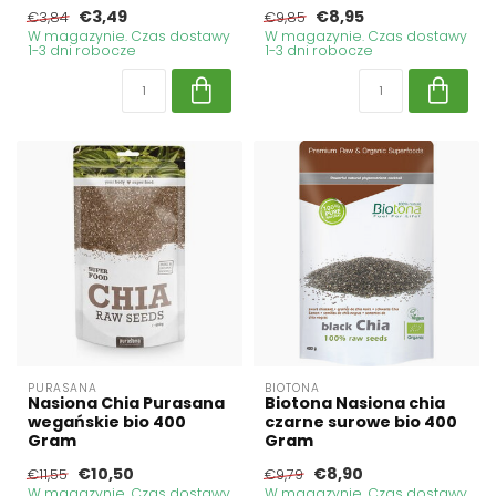
€3,49
€8,95
€3,84
€9,85
W magazynie. Czas dostawy
W magazynie. Czas dostawy
1-3 dni robocze
1-3 dni robocze
PURASANA
BIOTONA
Nasiona Chia Purasana
Biotona Nasiona chia
wegańskie bio 400
czarne surowe bio 400
Gram
Gram
€10,50
€8,90
€11,55
€9,79
W magazynie. Czas dostawy
W magazynie. Czas dostawy