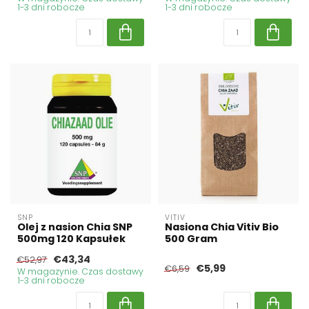
1-3 dni robocze
1-3 dni robocze
SNP
VITIV
Olej z nasion Chia SNP
Nasiona Chia Vitiv Bio
500mg 120 Kapsułek
500 Gram
€43,34
€52,97
€5,99
€6,59
W magazynie. Czas dostawy
1-3 dni robocze