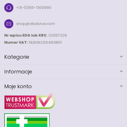
+31-(0)85-1300990
shop@vitadvice.com
Nr wpisu EDG lub KRS:
02067329
Numer VAT:
NL8082.56.889B01
Kategorie
Informacje
Moje konto