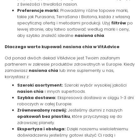
z świeżości i trwałości nasion.
Preferencje marki:
Prowadzimy różne topowe marki,
takie jak Purasana, TerraSana i Biotona, każda z własną
specyficzną ofertą i metodami produkcji. Użyj
filtrów
po
lewej stronie, aby łatwo sortować według marki i ceny,
aby szybko znaleźć idealne
nasiona chia
.
Dlaczego warto kupować nasiona chia w VitAdvice
Od ponad dwóch dekad VitAdvice jest Twoim zaufanym
partnerem w zakresie produktów zdrowotnych w Europie. Kiedy
zamawiasz
nasiona chia
lub inne suplementy u nas,
korzystasz z:
Szeroki asortyment:
Szeroki wybór wysokiej jakości
nasion chia
i innych superfoods.
Szybka dostawa:
Ekspresowa dostawa w ciągu 1-3 dni
roboczych w całej Europie.
Zrównoważony rozwój:
Jesteśmy dumni z naszych
opakowań bez plastiku
, które przyczyniają się do
zdrowszej planety.
Ekspertyza i obsługa:
Dzięki naszemu wieloletniemu
doświadczeniu jesteśmy gotowi służyć Ci radą i