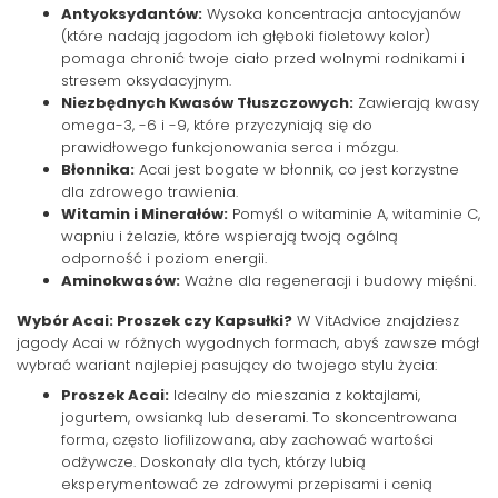
Antyoksydantów:
Wysoka koncentracja antocyjanów
(które nadają jagodom ich głęboki fioletowy kolor)
pomaga chronić twoje ciało przed wolnymi rodnikami i
stresem oksydacyjnym.
Niezbędnych Kwasów Tłuszczowych:
Zawierają kwasy
omega-3, -6 i -9, które przyczyniają się do
prawidłowego funkcjonowania serca i mózgu.
Błonnika:
Acai jest bogate w błonnik, co jest korzystne
dla zdrowego trawienia.
Witamin i Minerałów:
Pomyśl o witaminie A, witaminie C,
wapniu i żelazie, które wspierają twoją ogólną
odporność i poziom energii.
Aminokwasów:
Ważne dla regeneracji i budowy mięśni.
Wybór Acai: Proszek czy Kapsułki?
W VitAdvice znajdziesz
jagody Acai w różnych wygodnych formach, abyś zawsze mógł
wybrać wariant najlepiej pasujący do twojego stylu życia:
Proszek Acai:
Idealny do mieszania z koktajlami,
jogurtem, owsianką lub deserami. To skoncentrowana
forma, często liofilizowana, aby zachować wartości
odżywcze. Doskonały dla tych, którzy lubią
eksperymentować ze zdrowymi przepisami i cenią