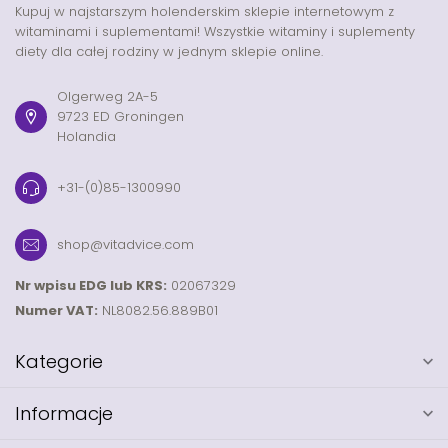
Kupuj w najstarszym holenderskim sklepie internetowym z
witaminami i suplementami! Wszystkie witaminy i suplementy
diety dla całej rodziny w jednym sklepie online.
Olgerweg 2A-5
9723 ED Groningen
Holandia
+31-(0)85-1300990
shop@vitadvice.com
Nr wpisu EDG lub KRS:
02067329
Numer VAT:
NL8082.56.889B01
Kategorie
Informacje