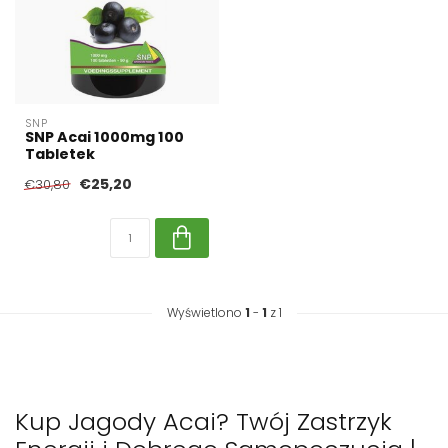
SNP
SNP Acai 1000mg 100
Tabletek
€25,20
€30,80
Wyświetlono
1
-
1
z 1
Kup Jagody Acai? Twój Zastrzyk