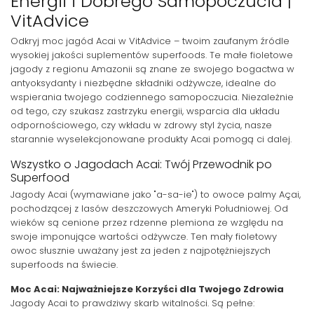
Energii i Dobrego Samopoczucia |
VitAdvice
Odkryj moc jagód Acai w VitAdvice – twoim zaufanym źródle
wysokiej jakości suplementów superfoods. Te małe fioletowe
jagody z regionu Amazonii są znane ze swojego bogactwa w
antyoksydanty i niezbędne składniki odżywcze, idealne do
wspierania twojego codziennego samopoczucia. Niezależnie
od tego, czy szukasz zastrzyku energii, wsparcia dla układu
odpornościowego, czy wkładu w zdrowy styl życia, nasze
starannie wyselekcjonowane produkty Acai pomogą ci dalej.
Wszystko o Jagodach Acai: Twój Przewodnik po
Superfood
Jagody Acai (wymawiane jako "a-sa-ie") to owoce palmy Açai,
pochodzącej z lasów deszczowych Ameryki Południowej. Od
wieków są cenione przez rdzenne plemiona ze względu na
swoje imponujące wartości odżywcze. Ten mały fioletowy
owoc słusznie uważany jest za jeden z najpotężniejszych
superfoods na świecie.
Moc Acai: Najważniejsze Korzyści dla Twojego Zdrowia
Jagody Acai to prawdziwy skarb witalności. Są pełne: