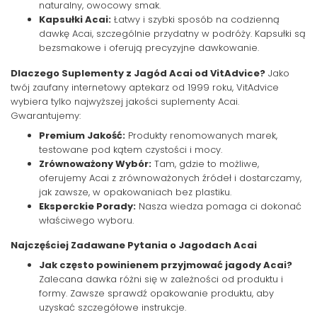
naturalny, owocowy smak.
Kapsułki Acai:
Łatwy i szybki sposób na codzienną
dawkę Acai, szczególnie przydatny w podróży. Kapsułki są
bezsmakowe i oferują precyzyjne dawkowanie.
Dlaczego Suplementy z Jagód Acai od VitAdvice?
Jako
twój zaufany internetowy aptekarz od 1999 roku, VitAdvice
wybiera tylko najwyższej jakości suplementy Acai.
Gwarantujemy:
Premium Jakość:
Produkty renomowanych marek,
testowane pod kątem czystości i mocy.
Zrównoważony Wybór:
Tam, gdzie to możliwe,
oferujemy Acai z zrównoważonych źródeł i dostarczamy,
jak zawsze, w opakowaniach bez plastiku.
Eksperckie Porady:
Nasza wiedza pomaga ci dokonać
właściwego wyboru.
Najczęściej Zadawane Pytania o Jagodach Acai
Jak często powinienem przyjmować jagody Acai?
Zalecana dawka różni się w zależności od produktu i
formy. Zawsze sprawdź opakowanie produktu, aby
uzyskać szczegółowe instrukcje.