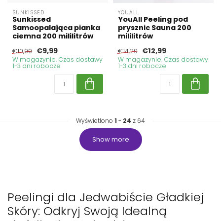
SUNKISSED
YOUALL
Sunkissed
YouAll Peeling pod
Samoopalająca pianka
prysznic Sauna 200
ciemna 200 mililitrów
mililitrów
€9,99
€12,99
€10,99
€14,29
W magazynie. Czas dostawy
W magazynie. Czas dostawy
1-3 dni robocze
1-3 dni robocze
Wyświetlono
1
-
24
z 64
Show more
Peelingi dla Jedwabiście Gładkiej
Skóry: Odkryj Swoją Idealną