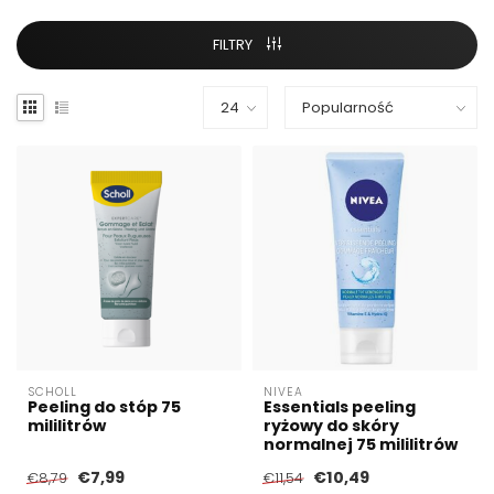
FILTRY
SCHOLL
NIVEA
Peeling do stóp 75
Essentials peeling
mililitrów
ryżowy do skóry
normalnej 75 mililitrów
€7,99
€10,49
€8,79
€11,54