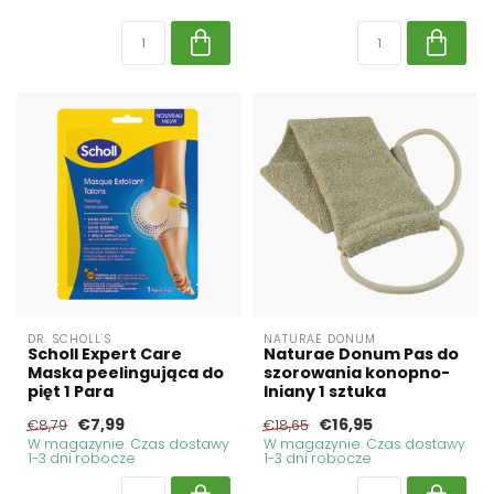
DR. SCHOLL'S
NATURAE DONUM
Scholl Expert Care
Naturae Donum Pas do
Maska peelingująca do
szorowania konopno-
pięt 1 Para
lniany 1 sztuka
€7,99
€16,95
€8,79
€18,65
W magazynie. Czas dostawy
W magazynie. Czas dostawy
1-3 dni robocze
1-3 dni robocze