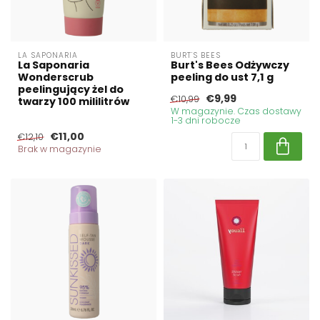
LA SAPONARIA
BURT'S BEES
La Saponaria
Burt's Bees Odżywczy
Wonderscrub
peeling do ust 7,1 g
peelingujący żel do
€9,99
€10,99
twarzy 100 mililitrów
W magazynie. Czas dostawy
1-3 dni robocze
€11,00
€12,10
Brak w magazynie