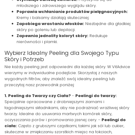
młodszego i zdrowszego wyglądu skóry.
Poprawia wchłanianie produktów pielęgnacyjnych:
Kremy i balsamy działają skuteczniej.
Zapobiega wrastaniu włosków:
Niezbędne dla gładkiej
skóry po goleniu lub depilacji.
Zapewnia jednolity koloryt skóry:
Redukuje
nierówności i plamki.
Wybierz Idealny Peeling dla Swojego Typu
Skóry i Potrzeb
Nie każdy peeling jest odpowiedni dla każdej skóry. W VitAdvice
wierzymy w indywidualne podejście. Skorzystaj z naszych
wygodnych filtrów, aby znaleźć swój idealny peeling lub
przeczytaj nasz przewodnik poniżej:
1. Peeling do Twarzy czy Ciała?
-
Peelingi do twarzy:
Specjalnie opracowane z drobniejszymi ziarnami i
łagodniejszymi składnikami, aby nie podrażniać wrażliwej skóry
twarzy. Idealne do usuwania martwych komórek skóry,
oczyszczania porów i promowania jasnej cery. -
Peelingi do
ciała:
Często z grubszymi cząstkami, takimi jak sól lub cukier,
skuteczne w zmiękczaniu szorstkich miejsc na łokciach,