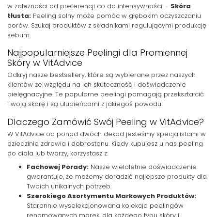
w zależności od preferencji co do intensywności. -
Skóra
tłusta:
Peeling solny może pomóc w głębokim oczyszczaniu
porów. Szukaj produktów z składnikami regulującymi produkcję
sebum.
Najpopularniejsze Peelingi dla Promiennej
Skóry w VitAdvice
Odkryj nasze bestsellery, które są wybierane przez naszych
klientów ze względu na ich skuteczność i doświadczenie
pielęgnacyjne. Te popularne peelingi pomagają przekształcić
Twoją skórę i są ulubieńcami z jakiegoś powodu!
Dlaczego Zamówić Swój Peeling w VitAdvice?
W VitAdvice od ponad dwóch dekad jesteśmy specjalistami w
dziedzinie zdrowia i dobrostanu. Kiedy kupujesz u nas peeling
do ciała lub twarzy, korzystasz z:
Fachowej Porady:
Nasze wieloletnie doświadczenie
gwarantuje, że możemy doradzić najlepsze produkty dla
Twoich unikalnych potrzeb.
Szerokiego Asortymentu Markowych Produktów:
Starannie wyselekcjonowana kolekcja peelingów
renomowanych marek, dla każdego typu skóry i