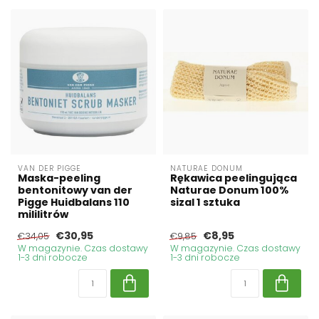
VAN DER PIGGE
NATURAE DONUM
Maska-peeling
Rękawica peelingująca
bentonitowy van der
Naturae Donum 100%
Pigge Huidbalans 110
sizal 1 sztuka
mililitrów
€30,95
€8,95
€34,05
€9,85
W magazynie. Czas dostawy
W magazynie. Czas dostawy
1-3 dni robocze
1-3 dni robocze