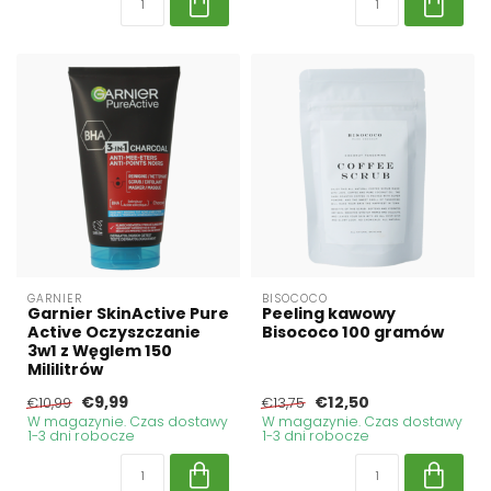
GARNIER
BISOCOCO
Garnier SkinActive Pure
Peeling kawowy
Active Oczyszczanie
Bisococo 100 gramów
3w1 z Węglem 150
Mililitrów
€9,99
€12,50
€10,99
€13,75
W magazynie. Czas dostawy
W magazynie. Czas dostawy
1-3 dni robocze
1-3 dni robocze