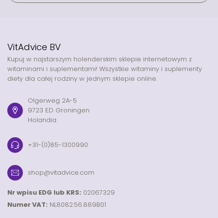
VitAdvice BV
Kupuj w najstarszym holenderskim sklepie internetowym z
witaminami i suplementami! Wszystkie witaminy i suplementy
diety dla całej rodziny w jednym sklepie online.
Olgerweg 2A-5
9723 ED Groningen
Holandia
+31-(0)85-1300990
shop@vitadvice.com
Nr wpisu EDG lub KRS:
02067329
Numer VAT:
NL8082.56.889B01