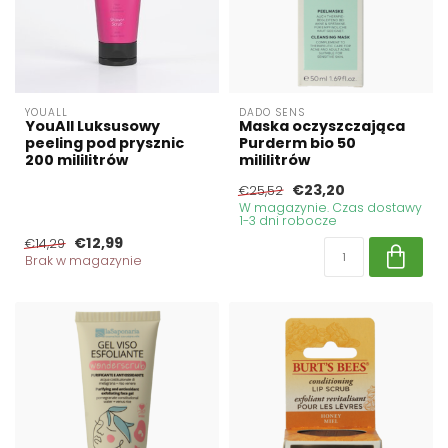
YOUALL
DADO SENS
YouAll Luksusowy
Maska oczyszczająca
peeling pod prysznic
Purderm bio 50
200 mililitrów
mililitrów
€23,20
€25,52
W magazynie. Czas dostawy
1-3 dni robocze
€12,99
€14,29
Brak w magazynie