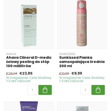
AHAVA
SUNKISSED
Ahava Clineral D-medic
Sunkissed Pianka
żelowy peeling do stóp
samoopalająca średnia
100 mililitrów
200 ml
€23,85
€9,99
€26,24
€10,99
W magazynie. Czas dostawy
W magazynie. Czas dostawy
1-3 dni robocze
1-3 dni robocze