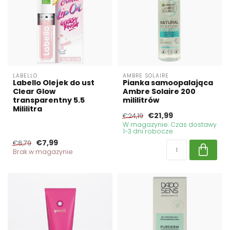
LABELLO
AMBRE SOLAIRE
Labello Olejek do ust
Pianka samoopalająca
Clear Glow
Ambre Solaire 200
transparentny 5.5
mililitrów
Mililitra
€21,99
€24,19
W magazynie. Czas dostawy
1-3 dni robocze
€7,99
€8,79
Brak w magazynie