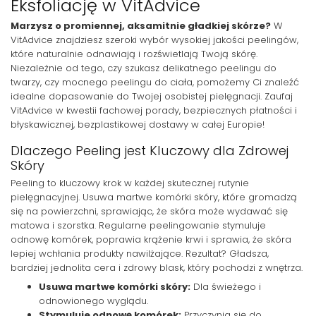
Eksfoliację w VitAdvice
Marzysz o promiennej, aksamitnie gładkiej skórze?
W
VitAdvice znajdziesz szeroki wybór wysokiej jakości peelingów,
które naturalnie odnawiają i rozświetlają Twoją skórę.
Niezależnie od tego, czy szukasz delikatnego peelingu do
twarzy, czy mocnego peelingu do ciała, pomożemy Ci znaleźć
idealne dopasowanie do Twojej osobistej pielęgnacji. Zaufaj
VitAdvice w kwestii fachowej porady, bezpiecznych płatności i
błyskawicznej, bezplastikowej dostawy w całej Europie!
Dlaczego Peeling jest Kluczowy dla Zdrowej
Skóry
Peeling to kluczowy krok w każdej skutecznej rutynie
pielęgnacyjnej. Usuwa martwe komórki skóry, które gromadzą
się na powierzchni, sprawiając, że skóra może wydawać się
matowa i szorstka. Regularne peelingowanie stymuluje
odnowę komórek, poprawia krążenie krwi i sprawia, że skóra
lepiej wchłania produkty nawilżające. Rezultat? Gładsza,
bardziej jednolita cera i zdrowy blask, który pochodzi z wnętrza.
Usuwa martwe komórki skóry:
Dla świeżego i
odnowionego wyglądu.
Stymuluje odnowę komórek:
Przyczynia się do