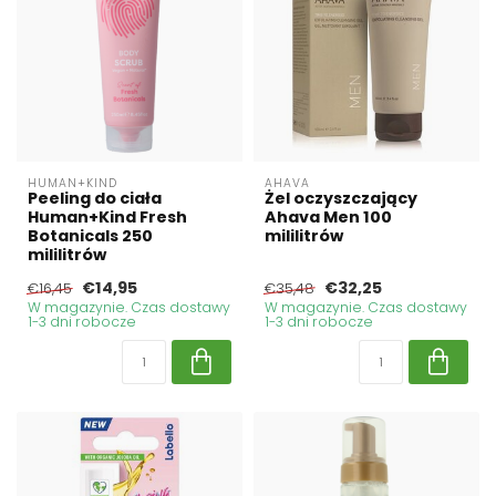
HUMAN+KIND
AHAVA
Peeling do ciała
Żel oczyszczający
Human+Kind Fresh
Ahava Men 100
Botanicals 250
mililitrów
mililitrów
€14,95
€32,25
€16,45
€35,48
W magazynie. Czas dostawy
W magazynie. Czas dostawy
1-3 dni robocze
1-3 dni robocze