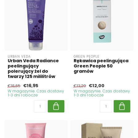
URBAN VEDA
GREEN PEOPLE
Urban Veda Radiance
Rękawica peelingująca
peelingujący
Green People 50
polerujący żel do
gramów
twarzy 125 mililitrów
€16,95
€12,00
€18,65
€13,20
W magazynie. Czas dostawy
W magazynie. Czas dostawy
1-3 dni robocze
1-3 dni robocze