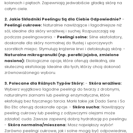
kolanach i piętach. Zapewniają jedwabiście gładką skórę na
całym ciele.
2. Jakie Składniki Peelingu Są dla Ciebie Odpowiednie?
-
Peelingi cukrowe:
Naturalnie nawilżające i łagodniejsze niż
sól, idealne dla skóry wrażliwej i suchej. Rozpuszczają się
podczas peelingowania. -
Peelingi solne:
Silne eksfoliatory,
doskonałe dla skóry normalnej do tłustej i uporczywych
szorstkich miejsc. Stymulują krążenie krwi i detoksykują skórę. -
Naturalne mikrogranulki (np. perełki jojoba, zmielone
nasiona):
Ekologiczne opcje, które oferują delikatną, ale
skuteczną eksfoliację. Idealne dla tych, którzy chcą dokonać
zrównoważonego wyboru.
3. Polecane dla Różnych Typów Skóry:
-
Skóra wrażliwa:
Wybierz wyjątkowo łagodne peelingi do twarzy z drobnymi,
naturalnymi ziarnami lub peelingi enzymatyczne, które
eksfoliują bez fizycznego tarcia. Marki takie jak Dado Sens i So
Bio Etic oferują doskonałe opcje. -
Skóra sucha:
Nawilżający
peeling cukrowy lub peeling z odżywczymi olejami może
zdziałać cuda. Zawsze zapewnij dobrą hydratację po peelingu.
-
Skóra normalna/mieszana:
Masz największy wybór!
Zarówno peelingi cukrowe, jak i solne mogą być odpowiednie,