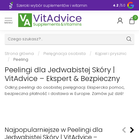
Szeroki wybór suplementów i witamin
Błyskawiczn
4.2
/5.0
0
MENU
Strona główna
/
Pielęgnacja osobista
/
Kąpiel i prysznic
/
Peeling
Peelingi dla Jedwabistej Skóry |
VitAdvice – Ekspert & Bezpieczny
Odkryj peelingi do osobistej pielęgnacji. Ekspercka pomoc,
bezpieczna płatność i dostawa w Europie. Zamów już dziś!
Najpopularniejsze w Peelingi dla
Jedwabistej Skóry | VitAdvice –