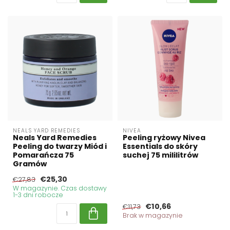
NEALS YARD REMEDIES
NIVEA
Neals Yard Remedies
Peeling ryżowy Nivea
Peeling do twarzy Miód i
Essentials do skóry
Pomarańcza 75
suchej 75 mililitrów
Gramów
€25,30
€27,83
W magazynie. Czas dostawy
1-3 dni robocze
€10,66
€11,73
Brak w magazynie