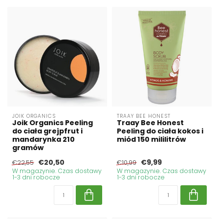
JOIK ORGANICS
TRAAY BEE HONEST
Joik Organics Peeling
Traay Bee Honest
do ciała grejpfrut i
Peeling do ciała kokos i
mandarynka 210
miód 150 mililitrów
gramów
€20,50
€9,99
€22,55
€10,99
W magazynie. Czas dostawy
W magazynie. Czas dostawy
1-3 dni robocze
1-3 dni robocze