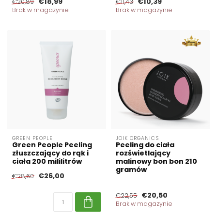
€18,99
€10,39
€20,89
€11,43
Brak w magazynie
Brak w magazynie
GREEN PEOPLE
JOIK ORGANICS
Green People Peeling
Peeling do ciała
złuszczający do rąk i
rozświetlający
ciała 200 mililitrów
malinowy bon bon 210
gramów
€26,00
€28,60
€20,50
€22,55
Brak w magazynie