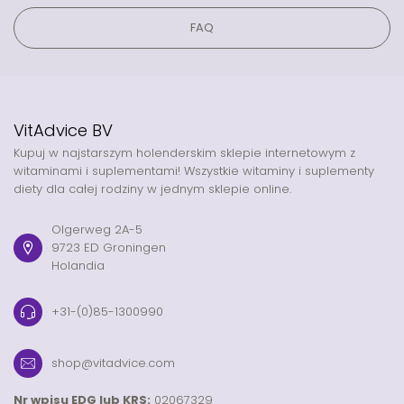
FAQ
VitAdvice BV
Kupuj w najstarszym holenderskim sklepie internetowym z
witaminami i suplementami! Wszystkie witaminy i suplementy
diety dla całej rodziny w jednym sklepie online.
Olgerweg 2A-5
9723 ED Groningen
Holandia
+31-(0)85-1300990
shop@vitadvice.com
Nr wpisu EDG lub KRS:
02067329