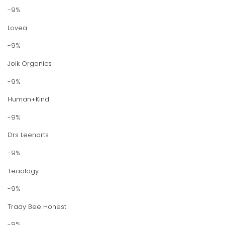
-9%
Lovea
-9%
Joik Organics
-9%
Human+Kind
-9%
Drs Leenarts
-9%
Teaology
-9%
Traay Bee Honest
-9%