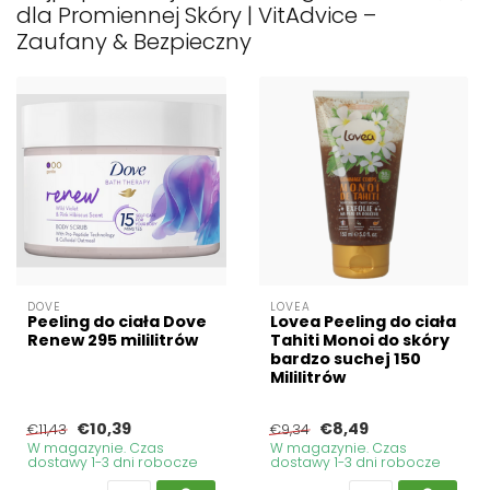
dla Promiennej Skóry | VitAdvice –
Zaufany & Bezpieczny
DOVE
LOVEA
Peeling do ciała Dove
Lovea Peeling do ciała
Renew 295 mililitrów
Tahiti Monoi do skóry
bardzo suchej 150
Mililitrów
€10,39
€8,49
€11,43
€9,34
W magazynie. Czas
W magazynie. Czas
dostawy 1-3 dni robocze
dostawy 1-3 dni robocze