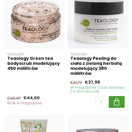
TEAOLOGY
TEAOLOGY
Teaology Green tea
Teaology Peeling do
bodyscrub modelujący
ciała z zieloną herbatą
450 mililitrów
modelujący 380
mililitrów
€37,99
€41,79
W magazynie. Czas dostawy
1-3 dni robocze
€44,00
€48,40
Brak w magazynie