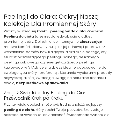
Peelingi do Ciała: Odkryj Naszą
Kolekcję Dla Promiennej Skóry
Witamy w szerokiej kolekcji
peelingów do ciała
VitAdvice!
Peeling do ciała
to sekret do jedwabiście gładkiej,
promiennej skóry. Delikatnie lub intensywnie
złuszczając
martwe komórki skóry, stymulujesz jej odnowę i poprawiasz
wchłanianie kremów nawilżających. Niezależnie od tego, czy
szukasz odświeżającego peelingu solnego, delikatnego
peelingu cukrowego czy energetyzującego peelingu
kawowego, w VitAdvice znajdziesz idealne dopasowanie do
swojego typu skóry i preferencji. Starannie wybieramy produkty
najwyższej jakości, zwracając uwagę na naturalne składniki i
trwałe,
bezplastikowe opakowania
.
Znajdź Swój Idealny Peeling do Ciała:
Przewodnik Krok po Kroku
Przy tak wielu opcjach może być trudno znaleźć najlepszy
peeling do ciała
, który spełni Twoje potrzeby. Skorzystaj z
naszego przewodnika, aby dokonać świadomego wyboru dla