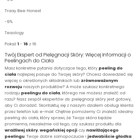
Traay Bee Honest
-9%
Teaology
Pokaż
1
-
16
z 16
Twój Ekspert od Pielęgnacji Skóry: Więcej Informacji o
Peelingach do Ciała
Masz konkretne pytania dotyczące tego, który
peeling do
ciała
najlepiej pasuje do Twojej skóry? Chcesz dowiedzieć się
więcej o określonych składnikach lub
zrównoważonym
rozwoju
naszych produktów? A może szukasz konkretnego
rodzaju
peelingu do ciała
, którego nie możesz znaleźć od
razu? Nasz zespół ekspertów ds. pielęgnacji skóry jest gotowy,
aby Ci doradzić. Skontaktuj się z naszym działem obsługi klienta
przez telefon lub e-mail. Chętnie pomożemy Ci znaleźć idealny
peeling do ciała, który sprawi, że Twoja skóra będzie
promienna, niezależnie od tego, czy szukasz produktu dla
wrażliwej skóry
,
wegańskiej opcji
czy
nawilżającego
peelingu
. Twoje dobre samopoczucie i
jedwabiście gładka