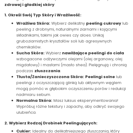
zdrowej i gładkiej skóry
:
1. Określ Swój Typ Skóry i Wrażliwość:
Wrażliwa Skóra:
Wybierz delikatny
peeling cukrowy
lub
peeling z drobnymi, naturalnymi ziarnami i kojącymi
składnikami, takimi jak owies czy aloes. Unikaj
gruboziarnistych kryształów soli lub agresywnych
chemikaliów.
Sucha Skóra:
Wybierz
nawilżające peelingi do ciała
wzbogacone odżywczymi olejami (olej arganowy, olej
migdałowy) i masłami (masło shea). Pielęgnują i chronią
podczas
złuszczania
.
Tłusta/Zanieczyszczona Skóra:
Peelingi solne
lub
peelingi z oczyszczającą glinką lub aktywnym węglem
mogą pomóc w głębokim oczyszczeniu porów i redukcji
nadmiaru sebum.
Normalna Skóra:
Masz luksus eksperymentowania!
Wypróbuj różne tekstury i zapachy, aby odkryć swojego
ulubieńca.
2. Wybierz Rodzaj Drobinek Peelingujących:
Cukier:
Idealny do delikatniejszego złuszczania, który