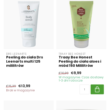
DRS LEENARTS
TRAAY BEE HONEST
Peeling do ciała Drs
Traay Bee Honest
Leenarts multi 125
Peeling do ciała aloes i
mililitrów
miód 150 Mililitrów
€9,99
€10,99
W magazynie. Czas dostawy
1-3 dni robocze
€13,99
€15,39
Brak w magazynie