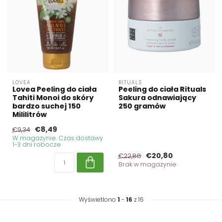
LOVEA
RITUALS
Lovea Peeling do ciała
Peeling do ciała Rituals
Tahiti Monoi do skóry
Sakura odnawiający
bardzo suchej 150
250 gramów
Mililitrów
€8,49
€9,34
W magazynie. Czas dostawy
1-3 dni robocze
€20,80
€22,88
Brak w magazynie
Wyświetlono
1
-
16
z 16