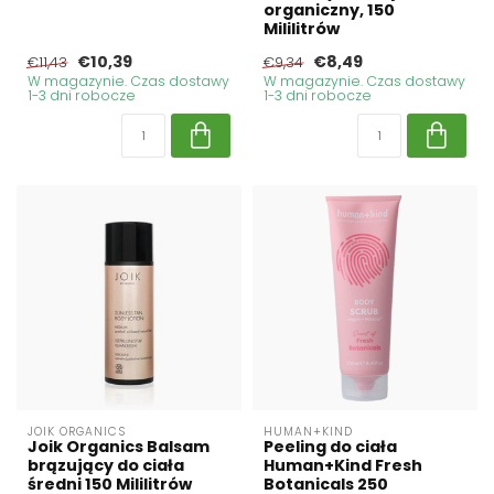
organiczny, 150
Mililitrów
€10,39
€8,49
€11,43
€9,34
W magazynie. Czas dostawy
W magazynie. Czas dostawy
1-3 dni robocze
1-3 dni robocze
JOIK ORGANICS
HUMAN+KIND
Joik Organics Balsam
Peeling do ciała
brązujący do ciała
Human+Kind Fresh
średni 150 Mililitrów
Botanicals 250