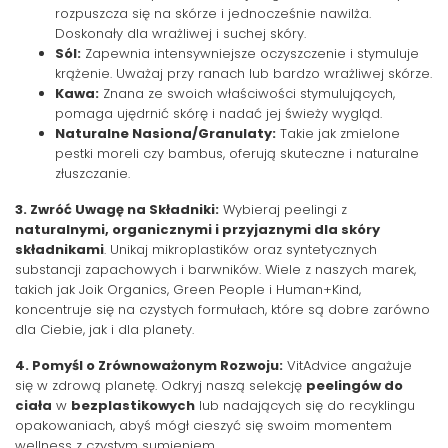
rozpuszcza się na skórze i jednocześnie nawilża.
Doskonały dla wrażliwej i suchej skóry.
Sól:
Zapewnia intensywniejsze oczyszczenie i stymuluje
krążenie. Uważaj przy ranach lub bardzo wrażliwej skórze.
Kawa:
Znana ze swoich właściwości stymulujących,
pomaga ujędrnić skórę i nadać jej świeży wygląd.
Naturalne Nasiona/Granulaty:
Takie jak zmielone
pestki moreli czy bambus, oferują skuteczne i naturalne
złuszczanie.
3. Zwróć Uwagę na Składniki:
Wybieraj peelingi z
naturalnymi, organicznymi i przyjaznymi dla skóry
składnikami
. Unikaj mikroplastików oraz syntetycznych
substancji zapachowych i barwników. Wiele z naszych marek,
takich jak Joik Organics, Green People i Human+Kind,
koncentruje się na czystych formułach, które są dobre zarówno
dla Ciebie, jak i dla planety.
4. Pomyśl o Zrównoważonym Rozwoju:
VitAdvice angażuje
się w zdrową planetę. Odkryj naszą selekcję
peelingów do
ciała
w
bezplastikowych
lub nadających się do recyklingu
opakowaniach, abyś mógł cieszyć się swoim momentem
wellness z czystym sumieniem.