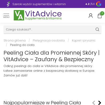
Szeroki wybór suplementów i witamin
Błyskawiczn
4.2
/5.0
0
MENU
Strona główna
/
Pielęgnacja osobista
/
Kąpiel i prysznic
/
Peeling do ciała
Peeling Ciała dla Promiennej Skóry |
VitAdvice – Zaufany & Bezpieczny
Odkryj peelingi do ciała w VitAdvice dla promiennej skóry.
Łatwe zamawianie online z bezpieczną dostawą w Europie.
Zamów już dziś!
Najpopularniejsze w Peeling Ciała