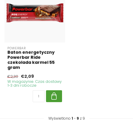
POWERBAR
Baton energetyczny
Powerbar Ride
czekolada karmel 55
gram
€2,09
€2,30
W magazynie. Czas dostawy
1-3 dni robocze
Wyświetlono
1
-
9
z 9