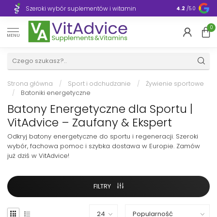
Szeroki wybór suplementów i witamin
Błyskawiczn
4.2
/5.0
0
MENU
Strona główna
/
Sport i odchudzanie
/
Żywienie sportowe
/
Batoniki energetyczne
Batony Energetyczne dla Sportu |
VitAdvice – Zaufany & Ekspert
Odkryj batony energetyczne do sportu i regeneracji. Szeroki
wybór, fachowa pomoc i szybka dostawa w Europie. Zamów
już dziś w VitAdvice!
FILTRY