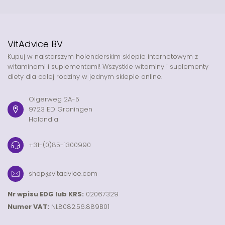
VitAdvice BV
Kupuj w najstarszym holenderskim sklepie internetowym z
witaminami i suplementami! Wszystkie witaminy i suplementy
diety dla całej rodziny w jednym sklepie online.
Olgerweg 2A-5
9723 ED Groningen
Holandia
+31-(0)85-1300990
shop@vitadvice.com
Nr wpisu EDG lub KRS:
02067329
Numer VAT:
NL8082.56.889B01