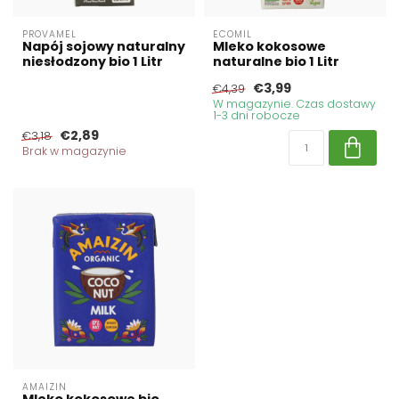
PROVAMEL
ECOMIL
Napój sojowy naturalny
Mleko kokosowe
niesłodzony bio 1 Litr
naturalne bio 1 Litr
€3,99
€4,39
W magazynie. Czas dostawy
1-3 dni robocze
€2,89
€3,18
Brak w magazynie
AMAIZIN