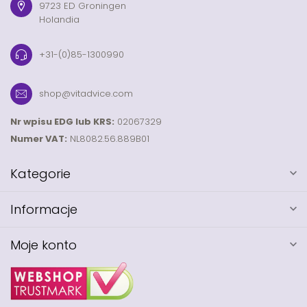
9723 ED Groningen
Holandia
+31-(0)85-1300990
shop@vitadvice.com
Nr wpisu EDG lub KRS:
02067329
Numer VAT:
NL8082.56.889B01
Kategorie
Informacje
Moje konto