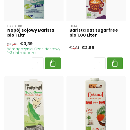
ISOLA BIO
LIMA
Napój sojowy Barista
Barista oat sugarfree
bio 1 Litr
bio 1.00 Liter
€3,39
€3,73
€2,55
€2,81
W magazynie. Czas dostawy
1-3 dni robocze