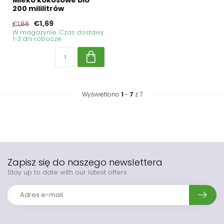
Mleko kokosowe bio
200 mililitrów
€1,69
€1,86
W magazynie. Czas dostawy
1-3 dni robocze
Wyświetlono
1
-
7
z 7
Zapisz się do naszego newslettera
Stay up to date with our latest offers