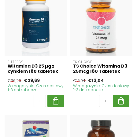
FITTERGY
TS CHOICE
Witamina D3 25 µg z
TS Choice Witamina D3
cynkiem 180 tabletek
25mcg 180 Tabletek
€29,69
€13,04
€36,29
€15,94
W magazynie. Czas dostawy
W magazynie. Czas dostawy
1-3 dni robocze
1-3 dni robocze