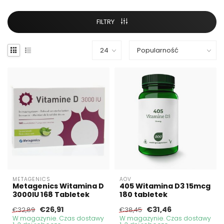
FILTRY
METAGENICS
AOV
Metagenics Witamina D
405 Witamina D3 15mcg
3000IU 168 Tabletek
180 tabletek
€26,91
€31,46
€32,89
€38,45
W magazynie. Czas dostawy
W magazynie. Czas dostawy