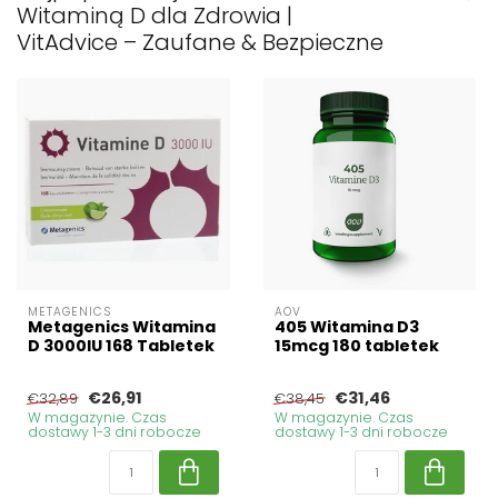
Witaminą D dla Zdrowia |
VitAdvice – Zaufane & Bezpieczne
METAGENICS
AOV
Metagenics Witamina
405 Witamina D3
D 3000IU 168 Tabletek
15mcg 180 tabletek
€26,91
€31,46
€32,89
€38,45
W magazynie. Czas
W magazynie. Czas
dostawy 1-3 dni robocze
dostawy 1-3 dni robocze