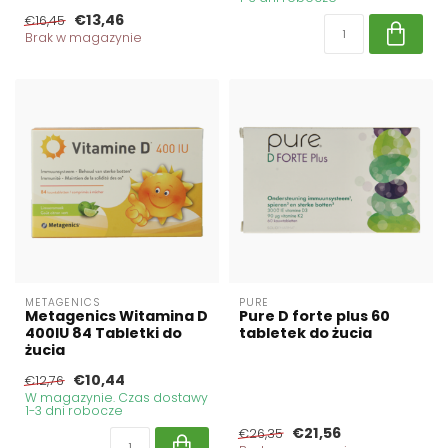
€13,46
€16,45
Brak w magazynie
METAGENICS
PURE
Metagenics Witamina D
Pure D forte plus 60
400IU 84 Tabletki do
tabletek do żucia
żucia
€10,44
€12,76
W magazynie. Czas dostawy
1-3 dni robocze
€21,56
€26,35