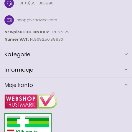
+31-(0)85-1300990
shop@vitadvice.com
Nr wpisu EDG lub KRS:
02067329
Numer VAT:
NL8082.56.889B01
Kategorie
Informacje
Moje konto