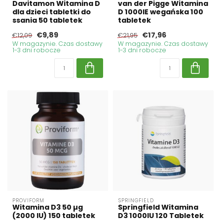
Davitamon Witamina D
van der Pigge Witamina
dla dzieci tabletki do
D 1000IE wegańska 100
ssania 50 tabletek
tabletek
€9,89
€17,96
€12,09
€21,95
W magazynie. Czas dostawy
W magazynie. Czas dostawy
1-3 dni robocze
1-3 dni robocze
PROVIFORM
SPRINGFIELD
Witamina D3 50 µg
Springfield Witamina
(2000 IU) 150 tabletek
D3 1000IU 120 Tabletek