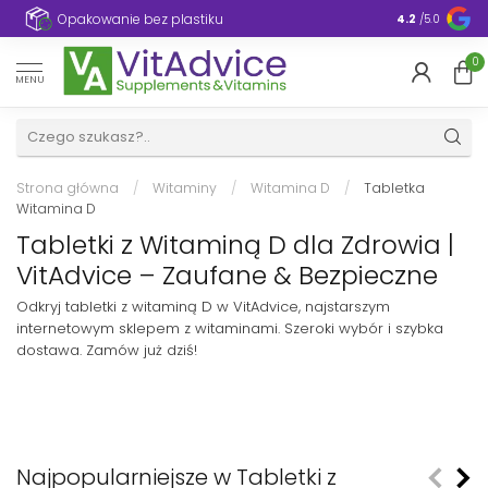
e
Opakowanie bez plastiku
4.2
/5.0
0
MENU
Strona główna
/
Witaminy
/
Witamina D
/
Tabletka
Witamina D
Tabletki z Witaminą D dla Zdrowia |
VitAdvice – Zaufane & Bezpieczne
Odkryj tabletki z witaminą D w VitAdvice, najstarszym
internetowym sklepem z witaminami. Szeroki wybór i szybka
dostawa. Zamów już dziś!
Najpopularniejsze w Tabletki z