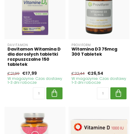
DAVITAMON
PROVIFORM
Davitamon Witamina D
Witamina D3 75mcg
dla dorosłych tabletki
300 Tabletek
rozpuszczalne 150
tabletek
€17,99
€26,54
€21,99
€32,44
W magazynie. Czas dostawy
W magazynie. Czas dostawy
1-3 dni robocze
1-3 dni robocze