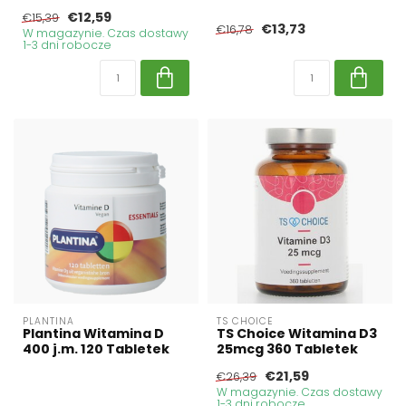
€12,59
€15,39
€13,73
€16,78
W magazynie. Czas dostawy
1-3 dni robocze
PLANTINA
TS CHOICE
Plantina Witamina D
TS Choice Witamina D3
400 j.m. 120 Tabletek
25mcg 360 Tabletek
€21,59
€26,39
W magazynie. Czas dostawy
1-3 dni robocze