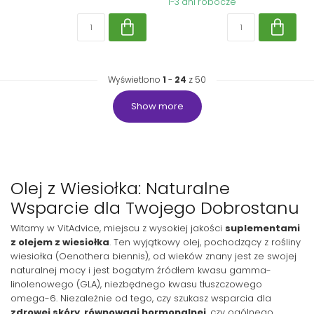
1-3 dni robocze
Wyświetlono
1
-
24
z 50
Show more
Olej z Wiesiołka: Naturalne
Wsparcie dla Twojego Dobrostanu
Witamy w VitAdvice, miejscu z wysokiej jakości
suplementami
z olejem z wiesiołka
. Ten wyjątkowy olej, pochodzący z rośliny
wiesiołka (Oenothera biennis), od wieków znany jest ze swojej
naturalnej mocy i jest bogatym źródłem kwasu gamma-
linolenowego (GLA), niezbędnego kwasu tłuszczowego
omega-6. Niezależnie od tego, czy szukasz wsparcia dla
zdrowej skóry
,
równowagi hormonalnej
, czy ogólnego