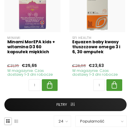
MINAMI
SFI HEALTH
Minami MorEPA kids +
Equazen baby kwasy
witamina D3 60
tłuszczowe omega 3 i
kapsułek miękkich
6, 30 ampułek
€25,65
€23,63
€31,35
€28,88
W magazynie. Czas
W magazynie. Czas
dostawy 1-3 dni robocze
dostawy 1-3 dni robocze
FILTRY