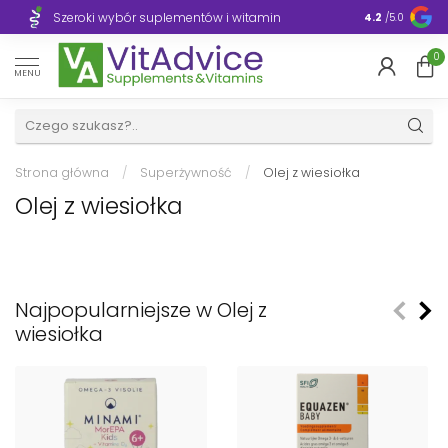
Szeroki wybór suplementów i witamin
Błyskawiczn
4.2
/5.0
0
MENU
Strona główna
/
Superżywność
/
Olej z wiesiołka
Olej z wiesiołka
Najpopularniejsze w Olej z
wiesiołka