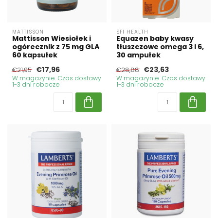
MATTISSON
SFI HEALTH
Mattisson Wiesiołek i
Equazen baby kwasy
ogórecznik z 75 mg GLA
tłuszczowe omega 3 i 6,
60 kapsułek
30 ampułek
€17,96
€23,63
€21,95
€28,88
W magazynie. Czas dostawy
W magazynie. Czas dostawy
1-3 dni robocze
1-3 dni robocze