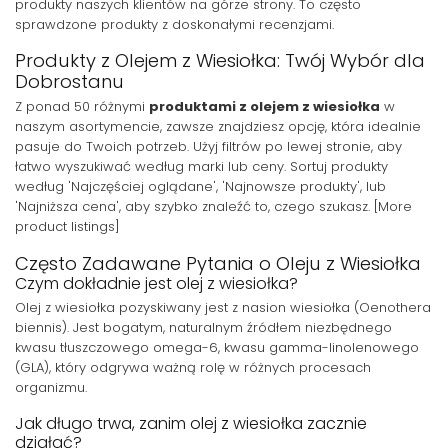
produkty naszych klientów na górze strony. To często
sprawdzone produkty z doskonałymi recenzjami.
Produkty z Olejem z Wiesiołka: Twój Wybór dla
Dobrostanu
Z ponad 50 różnymi
produktami z olejem z wiesiołka
w
naszym asortymencie, zawsze znajdziesz opcję, która idealnie
pasuje do Twoich potrzeb. Użyj filtrów po lewej stronie, aby
łatwo wyszukiwać według marki lub ceny. Sortuj produkty
według 'Najczęściej oglądane', 'Najnowsze produkty', lub
'Najniższa cena', aby szybko znaleźć to, czego szukasz. [More
product listings]
Często Zadawane Pytania o Oleju z Wiesiołka
Czym dokładnie jest olej z wiesiołka?
Olej z wiesiołka pozyskiwany jest z nasion wiesiołka (Oenothera
biennis). Jest bogatym, naturalnym źródłem niezbędnego
kwasu tłuszczowego omega-6, kwasu gamma-linolenowego
(GLA), który odgrywa ważną rolę w różnych procesach
organizmu.
Jak długo trwa, zanim olej z wiesiołka zacznie
działać?