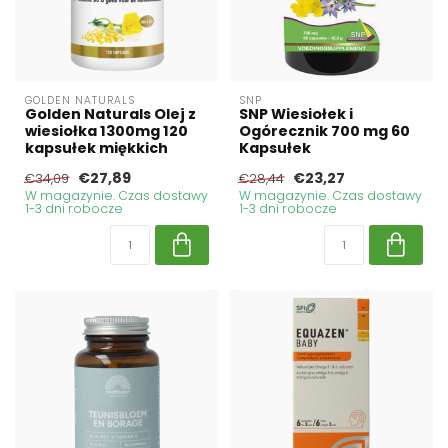
GOLDEN NATURALS
SNP
Golden Naturals Olej z
SNP Wiesiołek i
wiesiołka 1300mg 120
Ogórecznik 700 mg 60
kapsułek miękkich
Kapsułek
€27,89
€23,27
€34,09
€28,44
W magazynie. Czas dostawy
W magazynie. Czas dostawy
1-3 dni robocze
1-3 dni robocze