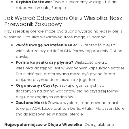
Szybka Dostawa:
Twoje suplementy w ciągu 1-3 dni
roboczych w całej Europie.
Jak Wybrać Odpowiedni Olej z Wiesiołka: Nasz
Przewodnik Zakupowy
Przy szerokiej ofercie może być trudno wybrać najlepszy olej z
wiesiołka. Oto kilka wskazówek, które mogą Ci pomóc:
Zwróć uwagę na stężenie GLA:
Skuteczność oleju z
wiesiołka zależy od ilości GLA. Porównaj procenty GLA na
dawkę.
Forma kapsułki czy płynna?
Większość oleju z
wiesiołka dostępna jest w wygodnych kapsułkach softgel.
Dla niektórych preferowana może być płynna forma
oleju, na przykład do mieszania z jogurtem.
Organiczny i Czysty:
Szukaj organicznych lub
tłoczonych na zimno wariantów dla najczystszej formy
oleju, bez zbędnych dodatków.
Zaufane Marki:
Zawsze wybieraj renomowane marki
takie jak AOV, Lucovitaal, Lamberts, Vitals, i Mattisson, które
znajdziesz również w naszej ofercie.
Najpopularniejsze w Oleju z Wiesiołka:
Odkryj ulubione