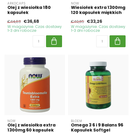
ARKOCAPS
NOW
Olej z wiesiołka 180
Wiesiołek extra 1300mg
kapsułek
120 kapsułek miękkich
€36,68
€33,26
€44,83
€40,65
W magazynie. Czas dostawy
W magazynie. Czas dostawy
1-3 dni robocze
1-3 dni robocze
NOW
BLOEM
Olej z wiesiołka extra
Omega 3 6 i 9 Balans 96
1300mg 60 kapsułek
Kapsułek Softgel