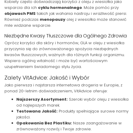
Kobiety często doświadczają korzyści z oleju z wiesiołka jako
wsparcia dla ich
cyklu hormonalnego
. Może pomóc przy
objawach PMS
takich jak wahania nastroju i wrażliwość piersi.
Również podczas
menopauzy
olej z wiesiołka może stanowić
mile widziane wsparcie.
Niezbędne Kwasy Tłuszczowe dla Ogólnego Zdrowia
Oprócz korzyści dla skóry i hormonów, GLA w oleju z wiesiołka
przyczynia się do zrównoważonego spożycia niezbędnych
kwasów tłuszczowych, ważnych dla różnych funkcji organizmu.
Wspiera ogólną witalność i może być wartościowym
uzupełnieniem świadomego stylu życia.
Zalety VitAdvice: Jakość i Wybór
Jako pierwsza i najstarsza internetowa drogeria w Europie, z
ponad 20-letnim doświadczeniem, VitAdvice oferuje:
Najszerszy Asortyment:
Szeroki wybór oleju z wiesiołka
od najlepszych marek.
Testowana Jakość:
Produkty spełniające surowe normy
jakości.
Opakowania Bez Plastiku:
Nasze zaangażowanie w
zrównoważony rozwój i Twoje zdrowie.