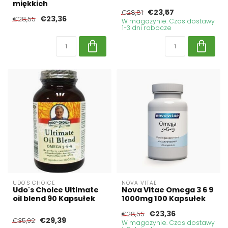
miękkich
€23,57
€28,81
€23,36
€28,55
W magazynie. Czas dostawy
1-3 dni robocze
UDO'S CHOICE
NOVA VITAE
Udo's Choice Ultimate
Nova Vitae Omega 3 6 9
oil blend 90 Kapsułek
1000mg 100 Kapsułek
€23,36
€28,55
€29,39
€35,92
W magazynie. Czas dostawy