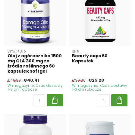
VITAKRUID
SNP
Olej z ogórecznika 1500
Beauty caps 60
mg GLA 300 mg ze
Kapsułek
źródła roślinnego 60
kapsułek softgel
€40,41
€25,20
€49,39
€30,80
W magazynie. Czas dostawy
W magazynie. Czas dostawy
1-3 dni robocze
1-3 dni robocze