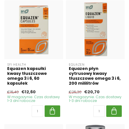
SFI HEALTH
EQUAZEN
Equazen kapsułki
Equazen płyn
kwasy tłuszczowe
cytrusowy kwasy
omega 3 i 6, 60
tłuszczowe omega 3 i 6,
kapsułek
200 mililitrów
€12,60
€20,70
€15,40
€25,30
W magazynie. Czas dostawy
W magazynie. Czas dostawy
1-3 dni robocze
1-3 dni robocze