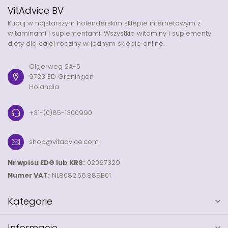
VitAdvice BV
Kupuj w najstarszym holenderskim sklepie internetowym z
witaminami i suplementami! Wszystkie witaminy i suplementy
diety dla całej rodziny w jednym sklepie online.
Olgerweg 2A-5
9723 ED Groningen
Holandia
+31-(0)85-1300990
shop@vitadvice.com
Nr wpisu EDG lub KRS:
02067329
Numer VAT:
NL8082.56.889B01
Kategorie
Informacje