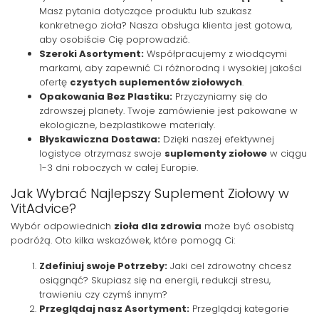
Masz pytania dotyczące produktu lub szukasz
konkretnego zioła? Nasza obsługa klienta jest gotowa,
aby osobiście Cię poprowadzić.
Szeroki Asortyment:
Współpracujemy z wiodącymi
markami, aby zapewnić Ci różnorodną i wysokiej jakości
ofertę
czystych suplementów ziołowych
.
Opakowania Bez Plastiku:
Przyczyniamy się do
zdrowszej planety. Twoje zamówienie jest pakowane w
ekologiczne, bezplastikowe materiały.
Błyskawiczna Dostawa:
Dzięki naszej efektywnej
logistyce otrzymasz swoje
suplementy ziołowe
w ciągu
1-3 dni roboczych w całej Europie.
Jak Wybrać Najlepszy Suplement Ziołowy w
VitAdvice?
Wybór odpowiednich
zioła dla zdrowia
może być osobistą
podróżą. Oto kilka wskazówek, które pomogą Ci:
Zdefiniuj swoje Potrzeby:
Jaki cel zdrowotny chcesz
osiągnąć? Skupiasz się na energii, redukcji stresu,
trawieniu czy czymś innym?
Przeglądaj nasz Asortyment:
Przeglądaj kategorie