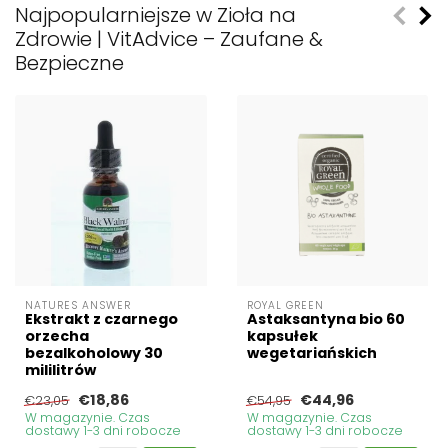
Najpopularniejsze w Zioła na
Zdrowie | VitAdvice – Zaufane &
Bezpieczne
NATURES ANSWER
ROYAL GREEN
Ekstrakt z czarnego
Astaksantyna bio 60
orzecha
kapsułek
bezalkoholowy 30
wegetariańskich
mililitrów
€18,86
€44,96
€23,05
€54,95
W magazynie. Czas
W magazynie. Czas
dostawy 1-3 dni robocze
dostawy 1-3 dni robocze