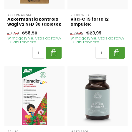
AKKERMANSIA
RECKEWEG
Akkermansia kontrola
Vita-C 15 forte 12
wagi V2 NFD 30 tabletek
ampułek
€58,50
€23,99
€71,50
€29,32
W magazynie. Czas dostawy
W magazynie. Czas dostawy
1-3 dni robocze
1-3 dni robocze
SALUS
MATTISSON