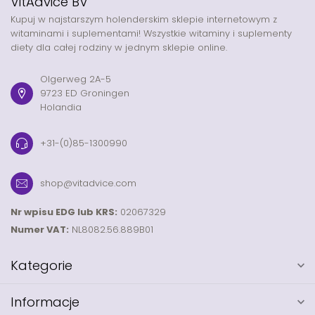
VitAdvice BV
Kupuj w najstarszym holenderskim sklepie internetowym z
witaminami i suplementami! Wszystkie witaminy i suplementy
diety dla całej rodziny w jednym sklepie online.
Olgerweg 2A-5
9723 ED Groningen
Holandia
+31-(0)85-1300990
shop@vitadvice.com
Nr wpisu EDG lub KRS:
02067329
Numer VAT:
NL8082.56.889B01
Kategorie
Informacje