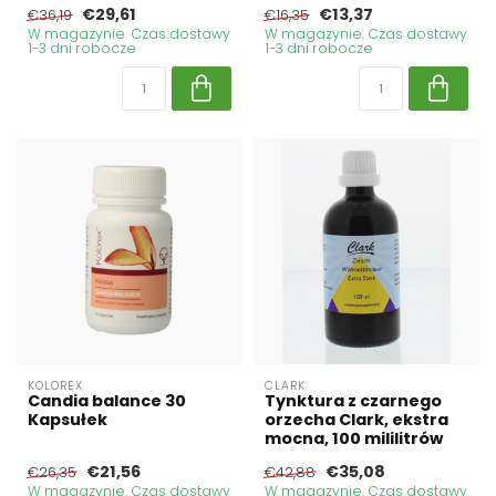
€29,61
€13,37
€36,19
€16,35
W magazynie. Czas dostawy
W magazynie. Czas dostawy
1-3 dni robocze
1-3 dni robocze
KOLOREX
CLARK
Candia balance 30
Tynktura z czarnego
Kapsułek
orzecha Clark, ekstra
mocna, 100 mililitrów
€21,56
€35,08
€26,35
€42,88
W magazynie. Czas dostawy
W magazynie. Czas dostawy