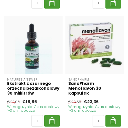
NATURES ANSWER
SANOPHARM
Ekstrakt z czarnego
SanoPharm
orzecha bezalkoholowy
Menoflavon 30
30 mililitrów
Kapsułek
€18,86
€23,36
€23,05
€28,55
W magazynie. Czas dostawy
W magazynie. Czas dostawy
1-3 dni robocze
1-3 dni robocze