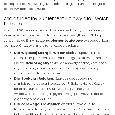
podejście do zdrowia, gdzie zioła oferują naturalną drogę do
poprawy samopoczucia.
Znajdź Idealny Suplement Ziołowy dla Twoich
Potrzeb
Z ponad 20-letnim doświadczeniem w branży zdrowotnej,
VitAdvice rozumie, że każda osoba jest wyjątkowa. Dlatego
zorganizowaliśmy nasze
suplementy ziołowe
w sposób, który
pomoże Ci szybko znaleźć to, czego szukasz.
Dla Większej Energii i Witalności:
Czujesz się bez
energii lub potrzebujesz naturalnego zastrzyku energii?
Odkryj
adaptogeny
takie jak Ashwagandha, Żeń-szeń
czy Rhodiola, które mogą pomóc zwiększyć Twoją
odporność i dodać Ci energii.
Dla Spokoju i Relaksu:
Szukasz sposobów na
zmniejszenie stresu i lepszy sen? Zioła takie jak Kozłek
lekarski, Rumianek i Dziurawiec są znane z ich
właściwości uspokajających i mogą przyczynić się do
głębszego relaksu i snu.
Dla Zdrowego Trawienia:
Wspieraj swoje jelita i
trawienie naturalnymi rozwiązaniami. Ostropest plamisty,
Imbir czy Błonnik mogą pomóc w zdrowej florze jelitowej