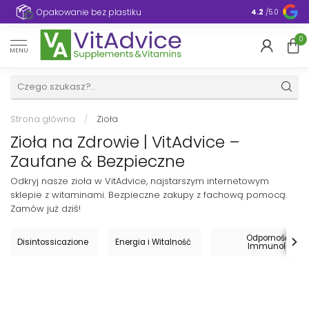
e
Opakowanie bez plastiku
4.2
/5.0
0
MENU
Strona główna
/
Zioła
Zioła na Zdrowie | VitAdvice –
Zaufane & Bezpieczne
Odkryj nasze zioła w VitAdvice, najstarszym internetowym
sklepie z witaminami. Bezpieczne zakupy z fachową pomocą.
Zamów już dziś!
Odporność i Uk
Disintossicazione
Energia i Witalność
Immunologicz