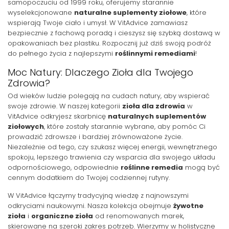
samopoczuciu od 1999 roku, oferujemy starannie
wyselekcjonowane
naturalne suplementy ziołowe
, które
wspierają Twoje ciało i umysł. W VitAdvice zamawiasz
bezpiecznie z fachową poradą i cieszysz się szybką dostawą w
opakowaniach bez plastiku. Rozpocznij już dziś swoją podróż
do pełnego życia z najlepszymi
roślinnymi remediami
!
Moc Natury: Dlaczego Zioła dla Twojego
Zdrowia?
Od wieków ludzie polegają na cudach natury, aby wspierać
swoje zdrowie. W naszej kategorii
zioła dla zdrowia
w
VitAdvice odkryjesz skarbnicę
naturalnych suplementów
ziołowych
, które zostały starannie wybrane, aby pomóc Ci
prowadzić zdrowsze i bardziej zrównoważone życie.
Niezależnie od tego, czy szukasz więcej energii, wewnętrznego
spokoju, lepszego trawienia czy wsparcia dla swojego układu
odpornościowego, odpowiednie
roślinne remedia
mogą być
cennym dodatkiem do Twojej codziennej rutyny.
W VitAdvice łączymy tradycyjną wiedzę z najnowszymi
odkryciami naukowymi. Nasza kolekcja obejmuje
żywotne
zioła
i
organiczne zioła
od renomowanych marek,
skierowane na szeroki zakres potrzeb. Wierzymy w holistyczne