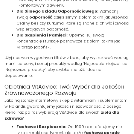
i komfortowym trawieniu.
Dla Silnego Układu Odpornościowego:
Wzmocnij
swoją
odporność
dzięki silnym ziołom takim jak Jeżówka,
Czarny bez czy Kurkuma, które są znane z ich właściwości
wspierających odporność.
Dla Skupienia i Pamięci:
Optymalizuj swoją
koncentrację i funkcje poznawcze z ziołami takimi jak
Miłorząb japoński.
Użyj naszych wygodnych filtrów z boku, aby wyszukiwać według
marki lub ceny, i sortuj produkty według 'Najpopularniejsze' lub
'Najnowsze produkty', aby szybko znaleźć idealne
dopasowanie.
Obietnica VitAdvice: Twój Wybór dla Jakości i
Zrównoważonego Rozwoju
Jako najstarszy internetowy sklep z witaminami i suplementami
w Holandii, gwarantujemy jakość i niezawodność. Dlaczego
klienci raz po raz wybierają VitAdvice dla swoich
zioła dla
zdrowia
?
Fachowo i Bezpiecznie:
Od 1999 roku oferujemy nie
tylko szeroki asortyment, ale także
fachową poradę
.