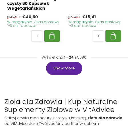
czysty 60 Kapsułek
Wegetariańskich
€40,50
€18,41
€49,50
€22,51
W magazynie. Czas dostawy
W magazynie. Czas dostawy
1-3 dni robocze
1-3 dni robocze
Wyświetlono
1
-
24
z 5686
Show more
Zioła dla Zdrowia | Kup Naturalne
Suplementy Ziołowe w VitAdvice
Odkryj czystą moc natury z szeroką kolekcją
zioła dla zdrowia
od VitAdvice. Jako Twój zaufany partner w dobrym