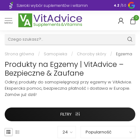
Szeroki wybór suplementów i witamin
Błyskawiczn
4.2
/5.0
0
MENU
Strona główna
/
Samopieka
/
Choroby skóry
/
Egzema
Produkty na Egzemy | VitAdvice –
Bezpieczne & Zaufane
Odkryj produkty do samopielęgnacji przy egzemy w VitAdvice.
Ekspercka pomoc, bezpieczna płatność i dostawa w Europie.
Zamów już dziś!
FILTRY