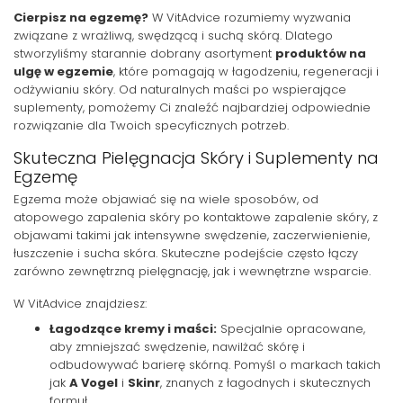
Cierpisz na egzemę?
W VitAdvice rozumiemy wyzwania
związane z wrażliwą, swędzącą i suchą skórą. Dlatego
stworzyliśmy starannie dobrany asortyment
produktów na
ulgę w egzemie
, które pomagają w łagodzeniu, regeneracji i
odżywianiu skóry. Od naturalnych maści po wspierające
suplementy, pomożemy Ci znaleźć najbardziej odpowiednie
rozwiązanie dla Twoich specyficznych potrzeb.
Skuteczna Pielęgnacja Skóry i Suplementy na
Egzemę
Egzema może objawiać się na wiele sposobów, od
atopowego zapalenia skóry po kontaktowe zapalenie skóry, z
objawami takimi jak intensywne swędzenie, zaczerwienienie,
łuszczenie i sucha skóra. Skuteczne podejście często łączy
zarówno zewnętrzną pielęgnację, jak i wewnętrzne wsparcie.
W VitAdvice znajdziesz:
Łagodzące kremy i maści:
Specjalnie opracowane,
aby zmniejszać swędzenie, nawilżać skórę i
odbudowywać barierę skórną. Pomyśl o markach takich
jak
A Vogel
i
Skinr
, znanych z łagodnych i skutecznych
formuł.