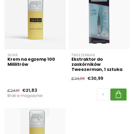
SKINR
TWEEZERMAN
Krem na egzemę 100
Ekstraktor do
Mililitrów
zaskórników
Tweezerman, 1 sztuka
€30,99
€34,09
€21,83
€24,01
Brak w magazynie