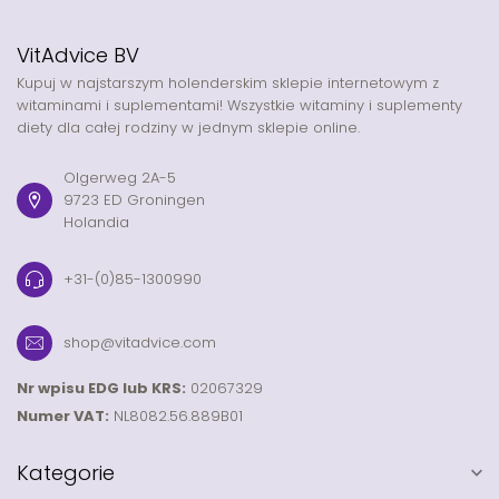
VitAdvice BV
Kupuj w najstarszym holenderskim sklepie internetowym z
witaminami i suplementami! Wszystkie witaminy i suplementy
diety dla całej rodziny w jednym sklepie online.
Olgerweg 2A-5
9723 ED Groningen
Holandia
+31-(0)85-1300990
shop@vitadvice.com
Nr wpisu EDG lub KRS:
02067329
Numer VAT:
NL8082.56.889B01
Kategorie