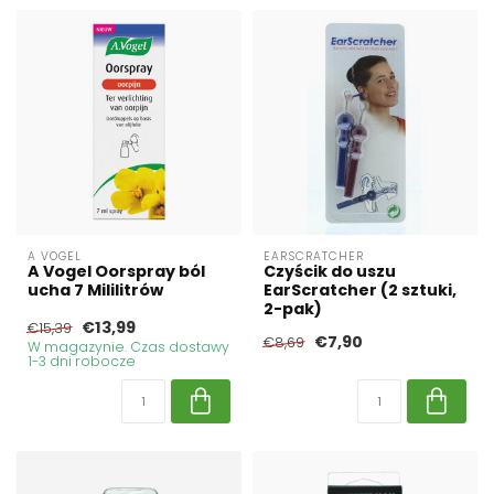
A VOGEL
EARSCRATCHER
A Vogel Oorspray ból
Czyścik do uszu
ucha 7 Mililitrów
EarScratcher (2 sztuki,
2-pak)
€13,99
€15,39
€7,90
€8,69
W magazynie. Czas dostawy
1-3 dni robocze