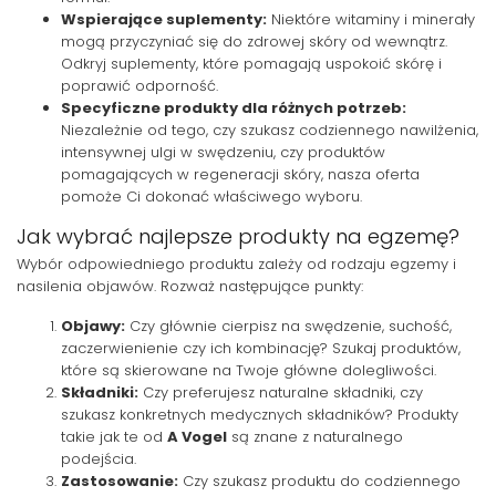
Wspierające suplementy:
Niektóre witaminy i minerały
mogą przyczyniać się do zdrowej skóry od wewnątrz.
Odkryj suplementy, które pomagają uspokoić skórę i
poprawić odporność.
Specyficzne produkty dla różnych potrzeb:
Niezależnie od tego, czy szukasz codziennego nawilżenia,
intensywnej ulgi w swędzeniu, czy produktów
pomagających w regeneracji skóry, nasza oferta
pomoże Ci dokonać właściwego wyboru.
Jak wybrać najlepsze produkty na egzemę?
Wybór odpowiedniego produktu zależy od rodzaju egzemy i
nasilenia objawów. Rozważ następujące punkty:
Objawy:
Czy głównie cierpisz na swędzenie, suchość,
zaczerwienienie czy ich kombinację? Szukaj produktów,
które są skierowane na Twoje główne dolegliwości.
Składniki:
Czy preferujesz naturalne składniki, czy
szukasz konkretnych medycznych składników? Produkty
takie jak te od
A Vogel
są znane z naturalnego
podejścia.
Zastosowanie:
Czy szukasz produktu do codziennego