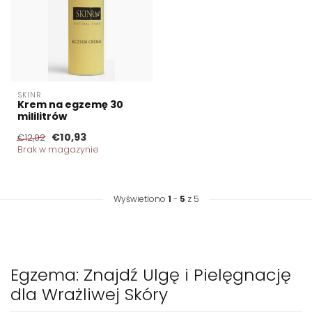
SKINR
Krem na egzemę 30
mililitrów
€10,93
€12,02
Brak w magazynie
Wyświetlono
1
-
5
z 5
Egzema: Znajdź Ulgę i Pielęgnację
dla Wrażliwej Skóry