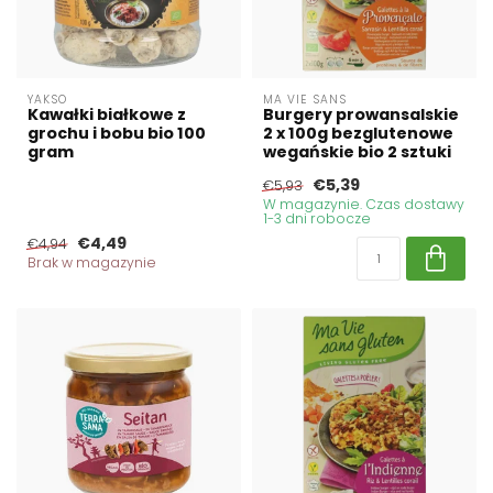
YAKSO
MA VIE SANS
Kawałki białkowe z
Burgery prowansalskie
grochu i bobu bio 100
2 x 100g bezglutenowe
gram
wegańskie bio 2 sztuki
€5,39
€5,93
W magazynie. Czas dostawy
1-3 dni robocze
€4,49
€4,94
Brak w magazynie