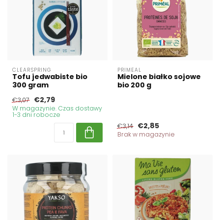
CLEARSPRING
PRIMEAL
Tofu jedwabiste bio
Mielone białko sojowe
300 gram
bio 200 g
€2,79
€3,07
W magazynie. Czas dostawy
1-3 dni robocze
€2,85
€3,14
Brak w magazynie