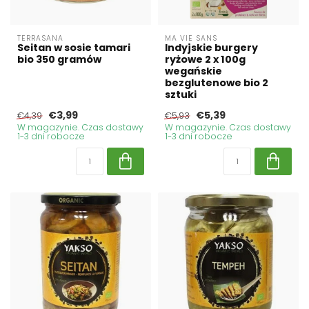
TERRASANA
MA VIE SANS
Seitan w sosie tamari
Indyjskie burgery
bio 350 gramów
ryżowe 2 x 100g
wegańskie
bezglutenowe bio 2
sztuki
€3,99
€5,39
€4,39
€5,93
W magazynie. Czas dostawy
W magazynie. Czas dostawy
1-3 dni robocze
1-3 dni robocze