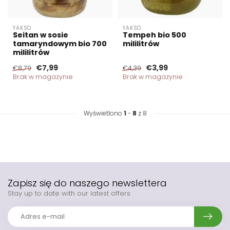
YAKSO
YAKSO
Seitan w sosie
Tempeh bio 500
tamaryndowym bio 700
mililitrów
mililitrów
€7,99
€3,99
€8,79
€4,39
Brak w magazynie
Brak w magazynie
Wyświetlono
1
-
8
z 8
Zapisz się do naszego newslettera
Stay up to date with our latest offers