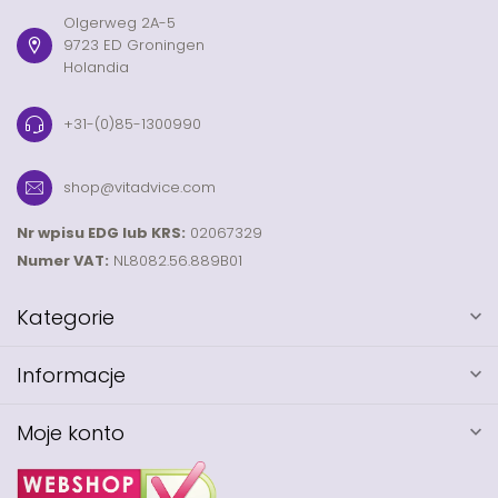
Olgerweg 2A-5
9723 ED Groningen
Holandia
+31-(0)85-1300990
shop@vitadvice.com
Nr wpisu EDG lub KRS:
02067329
Numer VAT:
NL8082.56.889B01
Kategorie
Informacje
Moje konto