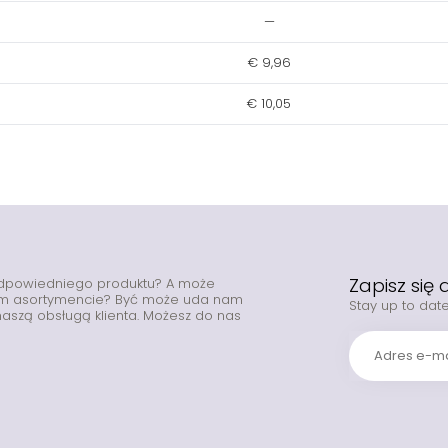
—
€ 9,96
€ 10,05
Zapisz się
odpowiedniego produktu? A może
zym asortymencie? Być może uda nam
Stay up to date
z naszą obsługą klienta. Możesz do nas