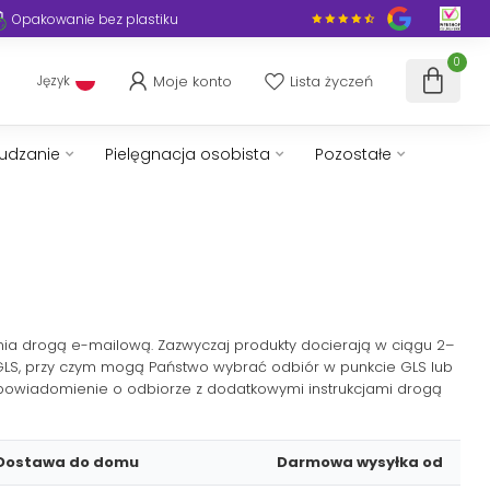
Opakowanie bez plastiku
0
Moje konto
Lista życzeń
Język
hudzanie
Pielęgnacja osobista
Pozostałe
ia drogą e-mailową. Zazwyczaj produkty docierają w ciągu 2–
 GLS, przy czym mogą Państwo wybrać odbiór w punkcie GLS lub
 powiadomienie o odbiorze z dodatkowymi instrukcjami drogą
Dostawa do domu
Darmowa wysyłka od