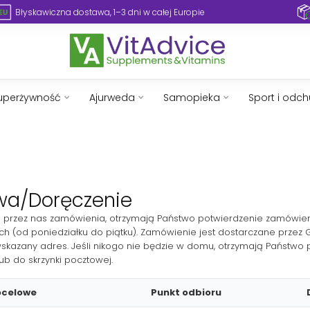
Błyskawiczna dostawa, 1–3 dni w całej Europie
uperżywność
Ajurweda
Samopieka
Sport i odc
wa/Doręczenie
u przez nas zamówienia, otrzymają Państwo potwierdzenie zamówien
ch (od poniedziałku do piątku). Zamówienie jest dostarczane przez
skazany adres. Jeśli nikogo nie będzie w domu, otrzymają Państwo
ub do skrzynki pocztowej.
ocelowe
Punkt odbioru