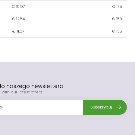
€ 15,97
€ 175
€ 12,54
€ 150
€ 11,67
€ 135
 do naszego newslettera
 with our latest offers
Subskrybuj