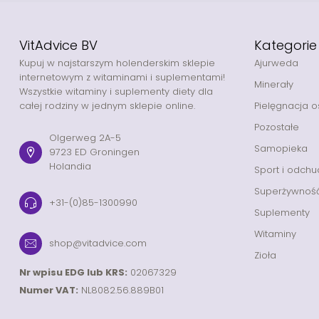
VitAdvice BV
Kategorie
Kupuj w najstarszym holenderskim sklepie
Ajurweda
internetowym z witaminami i suplementami!
Minerały
Wszystkie witaminy i suplementy diety dla
całej rodziny w jednym sklepie online.
Pielęgnacja o
Pozostałe
Olgerweg 2A-5
Samopieka
9723 ED Groningen
Holandia
Sport i odchu
Superżywnoś
+31-(0)85-1300990
Suplementy
Witaminy
shop@vitadvice.com
Zioła
Nr wpisu EDG lub KRS:
02067329
Numer VAT:
NL8082.56.889B01