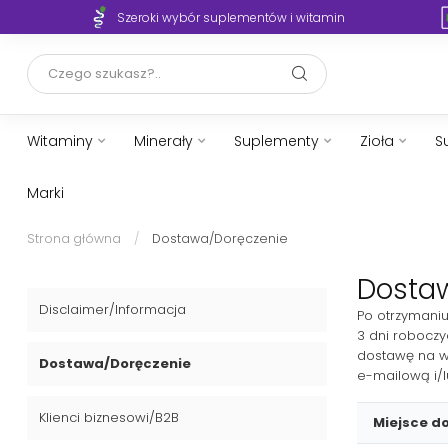
Szeroki wybór suplementów i witamin
Witaminy
Minerały
Suplementy
Zioła
S
Marki
Strona główna
/
Dostawa/Doręczenie
Dosta
Disclaimer/Informacja
Po otrzymani
3 dni roboczy
dostawę na w
Dostawa/Doręczenie
e-mailową i/l
Klienci biznesowi/B2B
Miejsce d