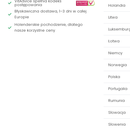
VitAdvice spełnia kodeks
postępowania
Holandia
Błyskawiczna dostawa, 1–3 dni w całej
Europie
Litwa
Holenderskie pochodzenie, dlatego
Luksembur
nasze korzystne ceny
Łotwa
Niemcy
Norwegia
Polska
Portugalia
Rumunia
Słowacja
Słowenia