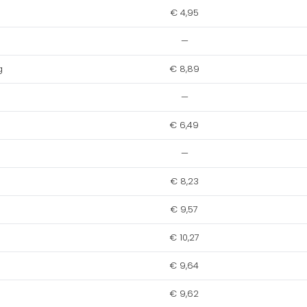
€ 4,95
—
g
€ 8,89
—
€ 6,49
—
€ 8,23
€ 9,57
€ 10,27
€ 9,64
€ 9,62