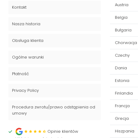
Austria
Kontakt
Belgia
Nasza historia
Bułgaria
Obsługa klienta
Chorwacja
Czechy
Ogólne warunki
Dania
Płatność
Estonia
Privacy Policy
Finlandia
Francja
Procedura zwrotu/prawo odstąpienia od
umowy
Grecja
Hiszpania
Opinie klientów