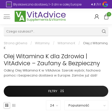
Błyskawiczna dostawa, 1–3 dni w całej Europie
Opakowanie
4.2
/5.0
0
MENU
Strona główna
/
Witaminy
/
Witamina K
/
Olej z Witaminą
K
Olej Witamina K dla Zdrowia |
VitAdvice – Zaufany & Bezpieczny
Odkryj Olej Witamina K w VitAdvice. Szeroki wybór, fachowa
pomoc i bezpieczna dostawa w Europie. Zamów już dziś!
FILTRY