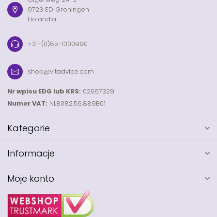
9723 ED Groningen
Holandia
+31-(0)85-1300990
shop@vitadvice.com
Nr wpisu EDG lub KRS:
02067329
Numer VAT:
NL8082.56.889B01
Kategorie
Informacje
Moje konto