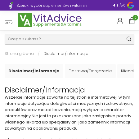
Szeroki wybór suplementów i witamin
Błyskawiczn
4.2
/5.0
0
MENU
Strona główna
/
Disclaimer/Informacja
Disclaimer/Informacja
Dostawa/Doręczenie
Klienci 
Disclaimer/Informacja
Wszelkie informacje zawarte na tej stronie internetowej, w tym
informacje dotyczące dolegliwości medycznych i zdrowotnych,
produktów oraz metod leczenia, mają wyłącznie charakter
informacyjny.
Nie jest to przeznaczone jako zastępstwo porady
własnego lekarza lub specjalisty ani jako zamiennik informacji
zawartych na opakowaniu produktu.