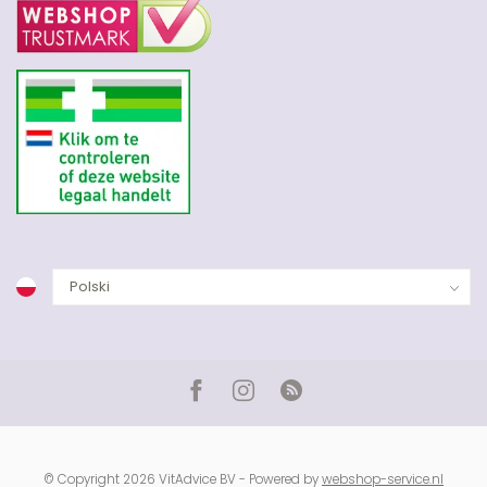
© Copyright 2026 VitAdvice BV - Powered by
webshop-service.nl