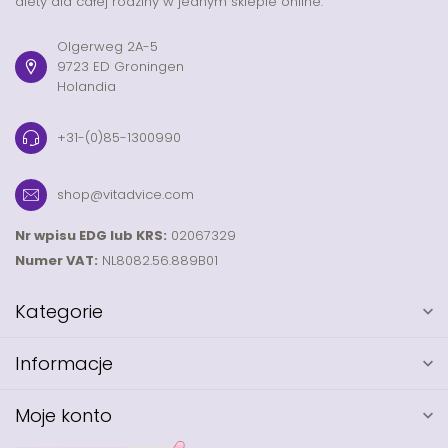
diety dla całej rodziny w jednym sklepie online.
Olgerweg 2A-5
9723 ED Groningen
Holandia
+31-(0)85-1300990
shop@vitadvice.com
Nr wpisu EDG lub KRS:
02067329
Numer VAT:
NL8082.56.889B01
Kategorie
Informacje
Moje konto