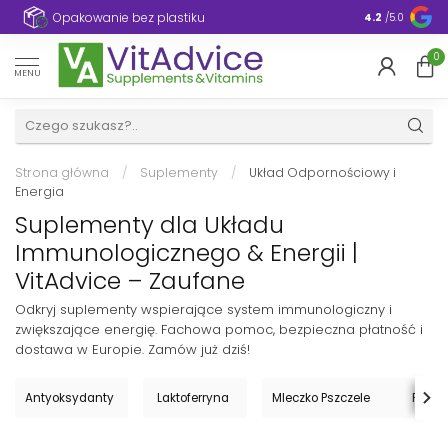
e
Opakowanie bez plastiku
4.2
/5.0
0
MENU
Strona główna
/
Suplementy
/
Układ Odpornościowy i
Energia
Suplementy dla Układu
Immunologicznego & Energii |
VitAdvice – Zaufane
Odkryj suplementy wspierające system immunologiczny i
zwiększające energię. Fachowa pomoc, bezpieczna płatność i
dostawa w Europie. Zamów już dziś!
Antyoksydanty
Laktoferryna
Mleczko Pszczele
Propol