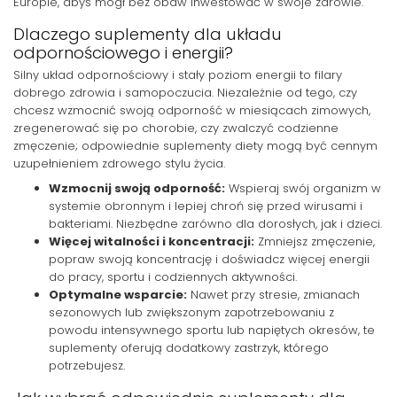
Europie, abyś mógł bez obaw inwestować w swoje zdrowie.
Dlaczego suplementy dla układu
odpornościowego i energii?
Silny układ odpornościowy i stały poziom energii to filary
dobrego zdrowia i samopoczucia. Niezależnie od tego, czy
chcesz wzmocnić swoją odporność w miesiącach zimowych,
zregenerować się po chorobie, czy zwalczyć codzienne
zmęczenie; odpowiednie suplementy diety mogą być cennym
uzupełnieniem zdrowego stylu życia.
Wzmocnij swoją odporność:
Wspieraj swój organizm w
systemie obronnym i lepiej chroń się przed wirusami i
bakteriami. Niezbędne zarówno dla dorosłych, jak i dzieci.
Więcej witalności i koncentracji:
Zmniejsz zmęczenie,
popraw swoją koncentrację i doświadcz więcej energii
do pracy, sportu i codziennych aktywności.
Optymalne wsparcie:
Nawet przy stresie, zmianach
sezonowych lub zwiększonym zapotrzebowaniu z
powodu intensywnego sportu lub napiętych okresów, te
suplementy oferują dodatkowy zastrzyk, którego
potrzebujesz.