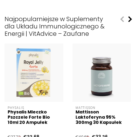
Najpopularniejsze w Suplementy
dla Układu Immunologicznego &
Energii | VitAdvice – Zaufane
PHYSALIS
MATTISSON
Physalis Mleczko
Mattisson
Pszczele Forte Bio
Laktoferyna 95%
10ml 20 Ampułek
300mg 30 Kapsułek
€22,68
€33,26
€27,72
€40,65