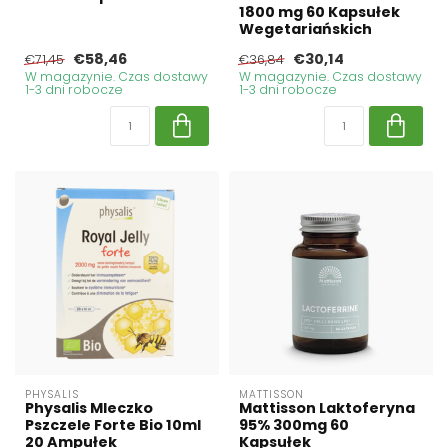
1800 mg 60 Kapsułek
Wegetariańskich
€58,46
€30,14
€71,45
€36,84
W magazynie. Czas dostawy
W magazynie. Czas dostawy
1-3 dni robocze
1-3 dni robocze
PHYSALIS
MATTISSON
Physalis Mleczko
Mattisson Laktoferyna
Pszczele Forte Bio 10ml
95% 300mg 60
20 Ampułek
Kapsułek