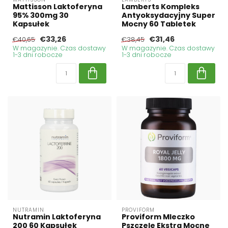
Mattisson Laktoferyna
Lamberts Kompleks
95% 300mg 30
Antyoksydacyjny Super
Kapsułek
Mocny 60 Tabletek
€33,26
€31,46
€40,65
€38,45
W magazynie. Czas dostawy
W magazynie. Czas dostawy
1-3 dni robocze
1-3 dni robocze
NUTRAMIN
PROVIFORM
Nutramin Laktoferyna
Proviform Mleczko
200 60 Kapsułek
Pszczele Ekstra Mocne