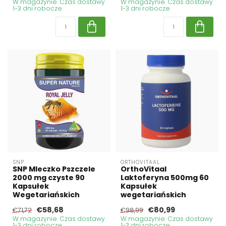
W magazynie. Czas dostawy
W magazynie. Czas dostawy
1-3 dni robocze
1-3 dni robocze
SNP
ORTHOVITAAL
SNP Mleczko Pszczele
OrthoVitaal
2000 mg czyste 90
Laktoferyna 500mg 60
Kapsułek
Kapsułek
Wegetariańskich
wegetariańskich
€58,68
€80,99
€71,72
€98,99
W magazynie. Czas dostawy
W magazynie. Czas dostawy
1-3 dni robocze
1-3 dni robocze