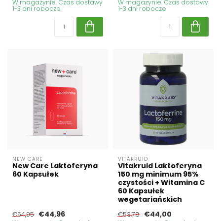
W magazynie. Czas dostawy
W magazynie. Czas dostawy
1-3 dni robocze
1-3 dni robocze
NEW CARE
VITAKRUID
New Care Laktoferyna
Vitakruid Laktoferyna
60 Kapsułek
150 mg minimum 95%
czystości + Witamina C
60 Kapsułek
wegetariańskich
€44,96
€44,00
€54,95
€53,78