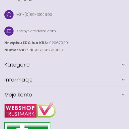
+31-(0)85-1300990
shop@vitadvice.com
Nr wpisu EDG lub KRS:
02067329
Numer VAT:
NL8082.56.889B01
Kategorie
Informacje
Moje konto