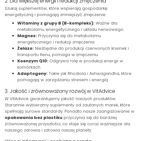
2. Dla większej energii i redukcji zmęczenia
Szukaj suplementów, które wspierają gospodarkę
energetyczną i pomagają zmniejszyć zmęczenie:
Witaminy z grupy B (B-kompleks):
Ważne dla
metabolizmu energetycznego i układu nerwowego.
Magnez:
Przyczynia się do metabolizmu
energetycznego i redukcji zmęczenia.
Żelazo:
Niezbędne do produkcji czerwonych krwinek i
transportu tlenu, pomaga w zmęczeniu.
Koenzym Q10:
Odgrywa rolę w produkcji energii w
komórkach.
Adaptogeny:
Takie jak Rhodiola i Ashwagandha, które
pomagają w zarządzaniu stresem i energią.
3. Jakość i zrównoważony rozwój w VitAdvice
W VitAdvice gwarantujemy jakość naszych produktów.
Starannie wybieramy suplementy od zaufanych marek, które
spełniają surowe standardy. Ponadto nasze zaangażowanie w
opakowania bez plastiku
przyczynia się do bardziej
zrównoważonej przyszłości, co staje się coraz ważniejsze dla
naszego zdrowia i zdrowia naszej planety.