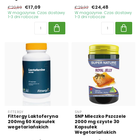
€17,09
€24,48
€20,89
€29,92
W magazynie. Czas dostawy
W magazynie. Czas dostawy
1-3 dni robocze
1-3 dni robocze
FITTERGY
SNP
Fittergy Laktoferyna
SNP Mleczko Pszczele
200mg 60 Kapsułek
2000 mg czyste 30
wegetariańskich
Kapsułek
Wegetariańskich