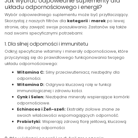
Jak wybrać odpowiednie suplementy dla
układu odpornościowego i energii?
Wybór odpowiedniego suplementu może być przytłaczający.
Skorzystaj z naszych filtrów dla
kategorii
i
marek
po lewej
stronie, aby zawęzić swoje poszukiwania. Zastanów się także
nad swoimi specyficznymi potrzebami:
1. Dla silnej odporności i immunitetu
Odkryj specyficzne witaminy i minerały odpornościowe, które
przyczyniają się do prawidłowego funkcjonowania twojego
układu odpornościowego:
Witamina C:
Silny przeciwutleniacz, niezbędny dla
odporności.
Witamina D:
Odgrywa kluczową rolę w funkcji
immunologicznej i zdrowiu kości.
Cynk i Selen:
Niezbędne minerały wspierające komórki
odpornościowe.
Echinacea i Żeń-szeń:
Ekstrakty ziołowe znane ze
swoich właściwości wspomagających odporność.
Probiotyki:
Wspierają zdrową florę jelitową, kluczową
dla ogólnej odporności.