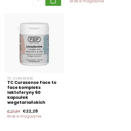
Brak w magazynie
TC CURASENSE
TC Curasense Face to
face kompleks
laktoferyny 60
kapsułek
wegetariańskich
€22,28
€27,23
Brak w magazynie