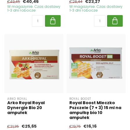
€40,46
€23,27
€49,45
€28,44
W magazynie. Czas dostawy
W magazynie. Czas dostawy
1-3 dni robocze
1-3 dni robocze
ARKO ROYAL
ROYAL BOOST
Arko Royal Royal
Royal Boost Mleczko
Dynergie Bio 20
Pszczele (7 + 3) 15 ml na
ampułek
ampułkę bio 10
ampułek
€25,65
€16,16
€31,35
€19,75