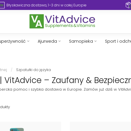
Błyskawiczna dostawa, 1–3 dni w całej Europie
uperżywność
Ajurweda
Samopieka
Sport i odc
tnej
/
Szpatułki do języka
| VitAdvice – Zaufany & Bezpiecz
kspercka pomoc i szybka dostawa w Europie. Zamów już dziś w VitAdvi
dukty