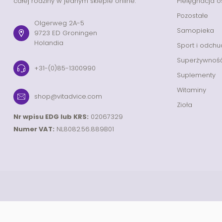
całej rodziny w jednym sklepie online.
Pielęgnacja o
Pozostałe
Olgerweg 2A-5
Samopieka
9723 ED Groningen
Holandia
Sport i odchu
Superżywnoś
+31-(0)85-1300990
Suplementy
Witaminy
shop@vitadvice.com
Zioła
Nr wpisu EDG lub KRS:
02067329
Numer VAT:
NL8082.56.889B01