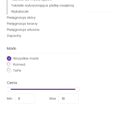
Tabletki wybarwiające płytkę nazębną
Wykałaczki
Pielęgnacja skóry
Pielęgnacja twarzy
Pielęgnacja włosów
Zapachy
Marki
Wszystkie marki
Romed
TePe
Cena
Min
Max