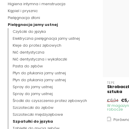
Higiena intymna i menstruacja
Kąpiel i prysznic
Pielęgnacja dłoni
Pielęgnacja jamy ustnej
Czyściki do języka
Elektryczna pielęgnacja jamy ustnej
Kleje do protez zębowych
Nić dentystyczna
Nić dentystyczna i wykałaczki
Pasta do zębów
Płyn do płukania jamy ustnej
Płyn do płukania jamy ustnej
TEPE
Skrobaczk
Spray do jamy ustnej
sztuka
Spray do jamy ustnej
€5,
Środki do czyszczenia protez zębowych
€6,04
W magazynie
Szczoteczki do zębów
robocze
Szczoteczki międzyzębowe
Porówna
Szpatułki do języka
Tabletki do mycia zębów