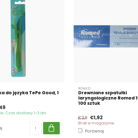
ROMED
a do języka TePe Good, 1
Drewniane szpatułki
laryngologiczne Romed 
100 sztuk
49
. Czas dostawy 1-3 dni
€1,92
€2,11
Brak w magazynie
j
Porównaj