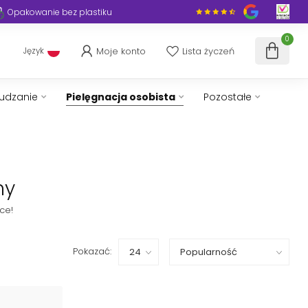
Opakowanie bez plastiku
0
Moje konto
Lista życzeń
Język
hudzanie
Pielęgnacja osobista
Pozostałe
ny
ce!
Pokazać: