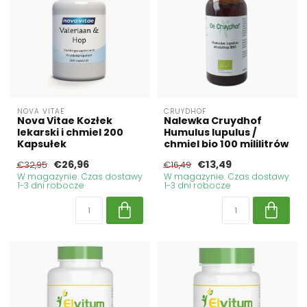
NOVA VITAE
CRUYDHOF
Nova Vitae Kozłek
Nalewka Cruydhof
lekarski i chmiel 200
Humulus lupulus /
Kapsułek
chmiel bio 100 mililitrów
€26,96
€13,49
€32,95
€16,49
W magazynie. Czas dostawy
W magazynie. Czas dostawy
1-3 dni robocze
1-3 dni robocze