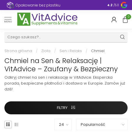
e
Opakowanie bez plastiku
4.2
/5.0
0
MENU
Strona główna
/
Zioła
/
Sen i Relaks
/
Chmiel
Chmiel na Sen & Relaksację |
VitAdvice – Zaufany & Bezpieczny
Odkryj chmiel na sen i relaksację w VitAdvice. Ekspercka
porada, bezpieczne płatności i dostawa w Europie. Zamów już
dziś!
FILTRY