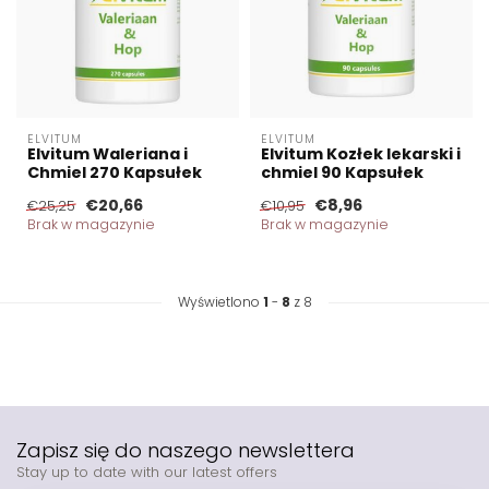
ELVITUM
ELVITUM
Elvitum Waleriana i
Elvitum Kozłek lekarski i
Chmiel 270 Kapsułek
chmiel 90 Kapsułek
€20,66
€8,96
€25,25
€10,95
Brak w magazynie
Brak w magazynie
Wyświetlono
1
-
8
z 8
Zapisz się do naszego newslettera
Stay up to date with our latest offers