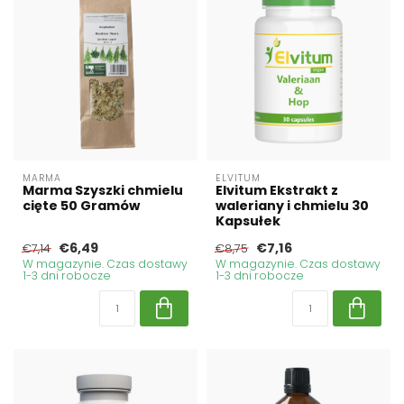
MARMA
ELVITUM
Marma Szyszki chmielu
Elvitum Ekstrakt z
cięte 50 Gramów
waleriany i chmielu 30
Kapsułek
€6,49
€7,16
€7,14
€8,75
W magazynie. Czas dostawy
W magazynie. Czas dostawy
1-3 dni robocze
1-3 dni robocze