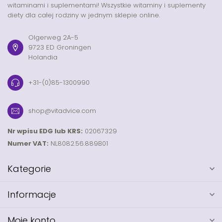
witaminami i suplementami! Wszystkie witaminy i suplementy
diety dla całej rodziny w jednym sklepie online.
Olgerweg 2A-5
9723 ED Groningen
Holandia
+31-(0)85-1300990
shop@vitadvice.com
Nr wpisu EDG lub KRS:
02067329
Numer VAT:
NL8082.56.889B01
Kategorie
Informacje
Moje konto