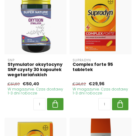
SNP
SUPRADYN
Stymulator oksytocyny
Complex forte 95
SNP czysty 30 kapsułek
tabletek
wegetariańskich
€50,40
€29,96
€61,60
€36,62
W magazynie. Czas dostawy
W magazynie. Czas dostawy
1-3 dni robocze
1-3 dni robocze