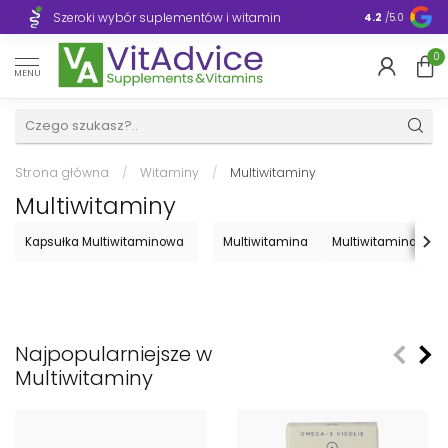
Szeroki wybór suplementów i witamin
Błyskawiczn
4.2
/5.0
0
MENU
Strona główna
/
Witaminy
/
Multiwitaminy
Multiwitaminy
Kapsułka Multiwitaminowa
Multiwitamina
Multiwitamina Softg
Najpopularniejsze w
Multiwitaminy