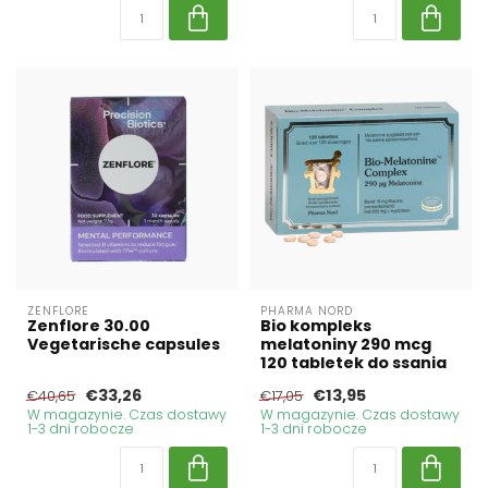
ZENFLORE
PHARMA NORD
Zenflore 30.00
Bio kompleks
Vegetarische capsules
melatoniny 290 mcg
120 tabletek do ssania
€33,26
€13,95
€40,65
€17,05
W magazynie. Czas dostawy
W magazynie. Czas dostawy
1-3 dni robocze
1-3 dni robocze