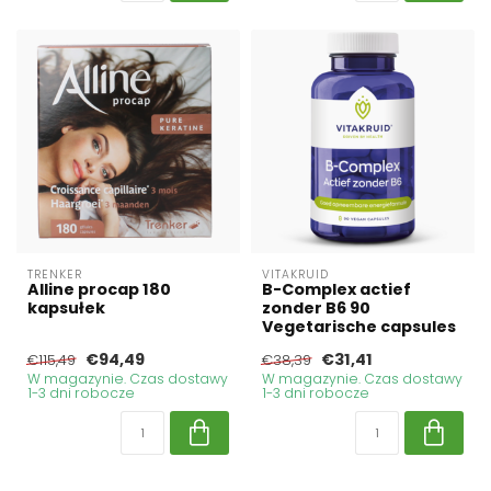
TRENKER
VITAKRUID
Alline procap 180
B-Complex actief
kapsułek
zonder B6 90
Vegetarische capsules
€94,49
€31,41
€115,49
€38,39
W magazynie. Czas dostawy
W magazynie. Czas dostawy
1-3 dni robocze
1-3 dni robocze