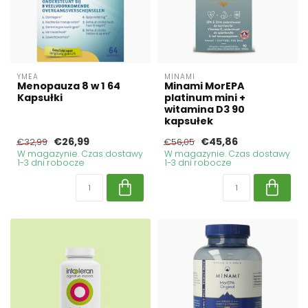
YMEA
MINAMI
Menopauza 8 w 1 64
Minami MorEPA
Kapsułki
platinum mini +
witamina D3 90
kapsułek
€26,99
€45,86
€32,99
€56,05
W magazynie. Czas dostawy
W magazynie. Czas dostawy
1-3 dni robocze
1-3 dni robocze