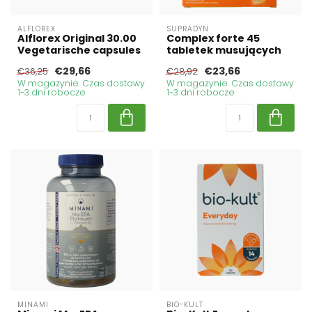
ALFLOREX
SUPRADYN
Alflorex Original 30.00
Complex forte 45
Vegetarische capsules
tabletek musujących
€29,66
€23,66
€36,25
€28,92
W magazynie. Czas dostawy
W magazynie. Czas dostawy
1-3 dni robocze
1-3 dni robocze
MINAMI
BIO-KULT