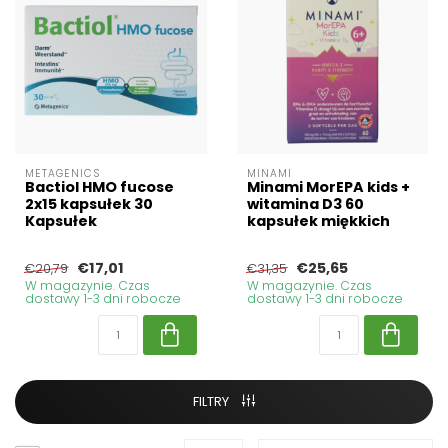
METAGENICS
MINAMI
Bactiol HMO fucose
Minami MorEPA kids +
2x15 kapsułek 30
witamina D3 60
Kapsułek
kapsułek miękkich
€17,01
€25,65
€20,79
€31,35
W magazynie. Czas
W magazynie. Czas
dostawy 1-3 dni robocze
dostawy 1-3 dni robocze
FILTRY