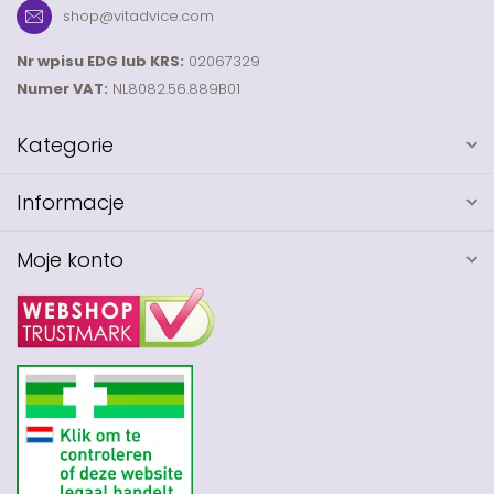
shop@vitadvice.com
Nr wpisu EDG lub KRS:
02067329
Numer VAT:
NL8082.56.889B01
Kategorie
Informacje
Moje konto