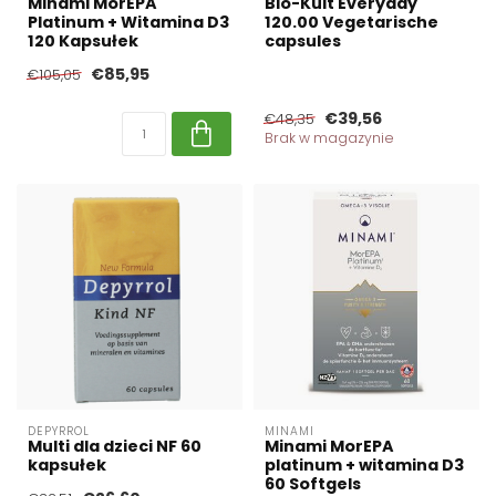
Minami MorEPA
Bio-Kult Everyday
Platinum + Witamina D3
120.00 Vegetarische
120 Kapsułek
capsules
€85,95
€105,05
€39,56
€48,35
Brak w magazynie
DEPYRROL
MINAMI
Multi dla dzieci NF 60
Minami MorEPA
kapsułek
platinum + witamina D3
60 Softgels