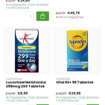
€26,60
€32,51
W magazynie. Czas dostawy
1-3 dni robocze
€46,76
€57,15
Brak w magazynie
LUCOVITAAL
SUPRADYN
Lucovitaal Melatonina
Vital 50+ 95 Tabletek
299mcg 200 Tabletek
€8,99
€29,96
€10,99
€36,62
W magazynie. Czas dostawy
W magazynie. Czas dostawy
1-3 dni robocze
1-3 dni robocze