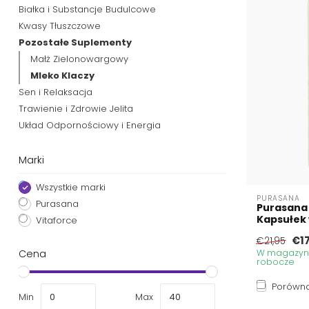
Białka i Substancje Budulcowe
Kwasy Tłuszczowe
Pozostałe Suplementy
Małż Zielonowargowy
Mleko Klaczy
Sen i Relaksacja
Trawienie i Zdrowie Jelita
Układ Odpornościowy i Energia
Marki
Wszystkie marki
PURASANA
Purasana
Purasana 
Kapsułek
Vitaforce
€1
€21,95
Cena
W magazynie
robocze
Porówna
Min
Max