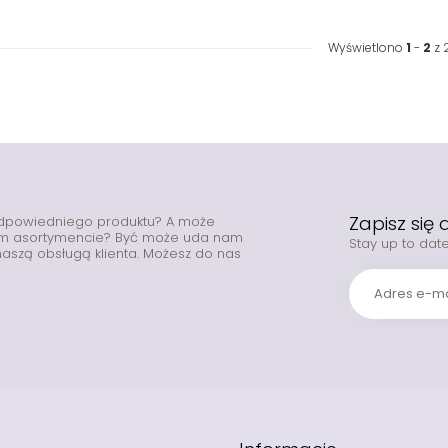
Wyświetlono
1
-
2
z 
Zapisz się
odpowiedniego produktu? A może
zym asortymencie? Być może uda nam
Stay up to date
z naszą obsługą klienta. Możesz do nas