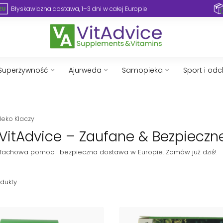
Błyskawiczna dostawa, 1–3 dni w całej Europie
Superżywność
Ajurweda
Samopieka
Sport i od
leko Klaczy
VitAdvice – Zaufane & Bezpieczn
, fachowa pomoc i bezpieczna dostawa w Europie. Zamów już dziś!
dukty