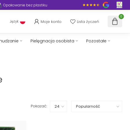
Opakowanie bez plastiku
0
Moje konto
Lista życzeń
Język
chudzanie
Pielęgnacja osobista
Pozostałe
e
Pokazać: