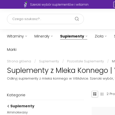
Szeroki wybór suplementów i witamin
Witaminy
Minerały
Suplementy
Zioła
Marki
Strona główna
/
Suplementy
/
Pozostałe Suplementy
/
M
Suplementy z Mleka Konnego | 
Odkryj suplementy z mleka konnego w VitAdvice. Szeroki wybór
2
Pro
Kategorie
Suplementy
Aminokwasy