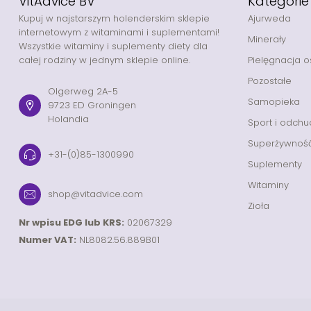
VitAdvice BV
Kategorie
Kupuj w najstarszym holenderskim sklepie
Ajurweda
internetowym z witaminami i suplementami!
Minerały
Wszystkie witaminy i suplementy diety dla
całej rodziny w jednym sklepie online.
Pielęgnacja o
Pozostałe
Olgerweg 2A-5
Samopieka
9723 ED Groningen
Holandia
Sport i odchu
Superżywnoś
+31-(0)85-1300990
Suplementy
Witaminy
shop@vitadvice.com
Zioła
Nr wpisu EDG lub KRS:
02067329
Numer VAT:
NL8082.56.889B01