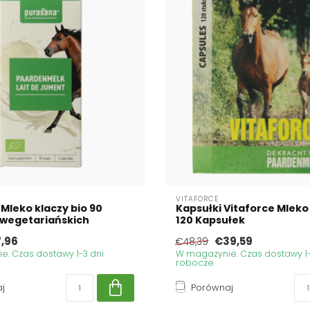
VITAFORCE
Mleko klaczy bio 90
Kapsułki Vitaforce Mleko
 wegetariańskich
120 Kapsułek
7,96
€39,59
€48,39
. Czas dostawy 1-3 dni
W magazynie. Czas dostawy 1-
robocze
j
Porównaj