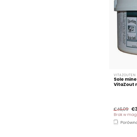
VITAZOUTEN
Sole mine
VitaZout n
€3
€46,09
Brak w mag
Porówna