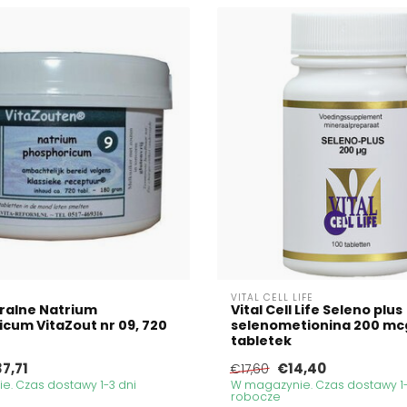
VITAL CELL LIFE
ralne Natrium
Vital Cell Life Seleno plus
cum VitaZout nr 09, 720
selenometionina 200 mc
tabletek
7,71
€14,40
€17,60
. Czas dostawy 1-3 dni
W magazynie. Czas dostawy 1-
robocze