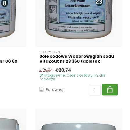
VITAZOUTEN
Sole sodowe Wodorowęglan sodu
nr 08 60
VitaZout nr 23 360 tabletek
€20,74
€25,34
W magazynie. Czas dostawy 1-3 dni
robocze
Porównaj