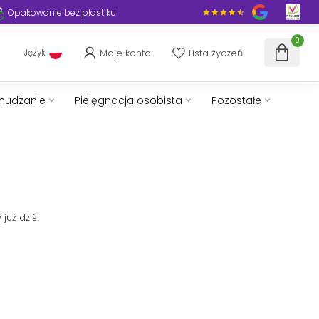
Opakowanie bez plastiku
0
Moje konto
Lista życzeń
Język
chudzanie
Pielęgnacja osobista
Pozostałe
już dziś!