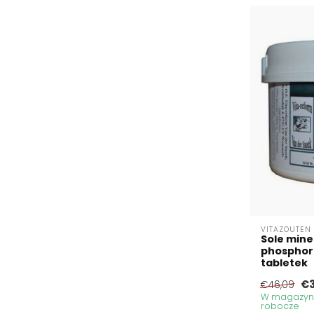
VITAZOUTEN
Sole mine
phosphori
tabletek
€3
€46,09
W magazynie
robocze