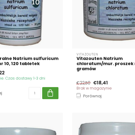
VITAZOUTEN
ralne Natrium sulfuricum
Vitazouten Natrium
r 10, 120 tabletek
chloratum/mur. proszek 
gramów
22
. Czas dostawy 1-3 dni
€18,41
€22,50
Brak w magazynie
j
Porównaj