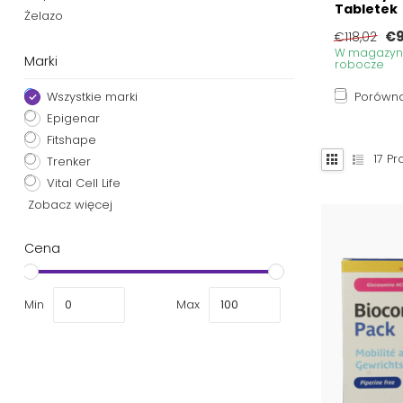
Tabletek
Żelazo
€9
€118,02
W magazynie
Marki
robocze
Wszystkie marki
Porówna
Epigenar
Fitshape
17
Pr
Trenker
Vital Cell Life
Zobacz więcej
Cena
Min
Max