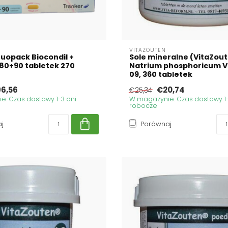
VITAZOUTEN
uopack Biocondil +
Sole mineralne (VitaZou
 180+90 tabletek 270
Natrium phosphoricum V
09, 360 tabletek
6,56
€20,74
€25,34
. Czas dostawy 1-3 dni
W magazynie. Czas dostawy 1-
robocze
j
Porównaj