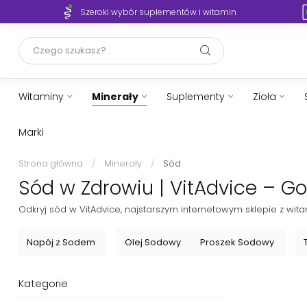
Szeroki wybór suplementów i witamin
Witaminy
Minerały
Suplementy
Zioła
Marki
Strona główna
/
Minerały
/
Sód
Sód w Zdrowiu | VitAdvice – G
Odkryj sód w VitAdvice, najstarszym internetowym sklepie z wit
Napój z Sodem
Olej Sodowy
Proszek Sodowy
Kategorie