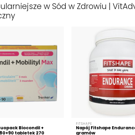
ularniejsze w Sód w Zdrowiu | VitA
czny
FITSHAPE
uopack Biocondil +
Napój Fitshape Enduranc
 180+90 tabletek 270
gramów