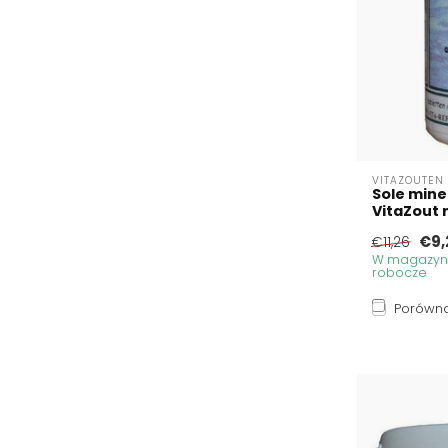
VITAZOUTEN
Sole mine
VitaZout n
€9,
€11,26
W magazynie
robocze
Porówna