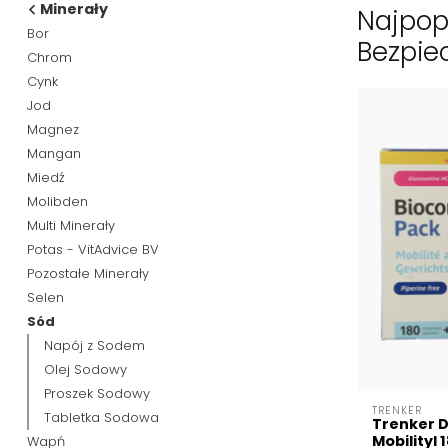
Minerały
Najpop
Bor
Bezpie
Chrom
Cynk
Jod
Magnez
Mangan
Miedź
Molibden
Multi Minerały
Potas - VitAdvice BV
Pozostałe Minerały
Selen
Sód
Napój z Sodem
Olej Sodowy
Proszek Sodowy
TRENKER
Tabletka Sodowa
Trenker D
Mobilityl
Wapń