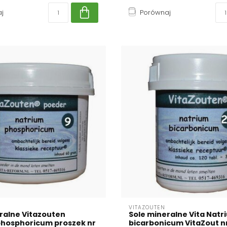
j
Porównaj
VITAZOUTEN
ralne Vitazouten
Sole mineralne Vita Natr
phosphoricum proszek nr
bicarbonicum VitaZout nr