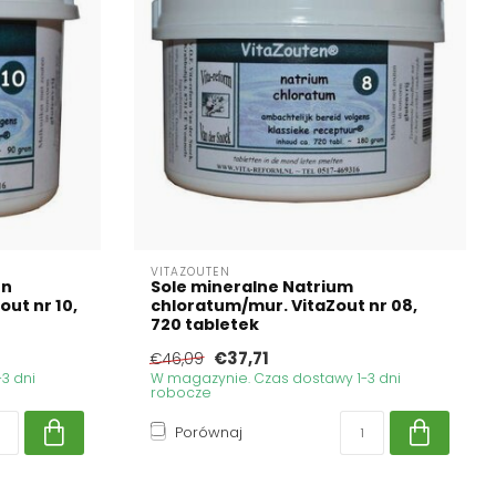
VITAZOUTEN
en
Sole mineralne Natrium
out nr 10,
chloratum/mur. VitaZout nr 08,
720 tabletek
€37,71
€46,09
3 dni
W magazynie. Czas dostawy 1-3 dni
robocze
Porównaj