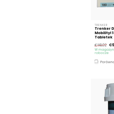
TRENKER
Trenker D
Mobilityl
Tabletek
€9
€118,02
W magazynie
robocze
Porówna