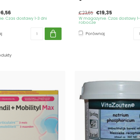
6,56
€19,35
€23,65
. Czas dostawy 1-3 dni
W magazynie. Czas dostawy 1-
robocze
j
Porównaj
odukty