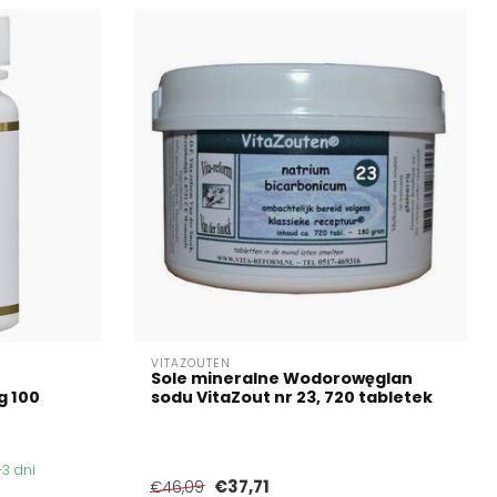
VITAZOUTEN
Sole mineralne Wodorowęglan
g 100
sodu VitaZout nr 23, 720 tabletek
3 dni
€37,71
€46,09