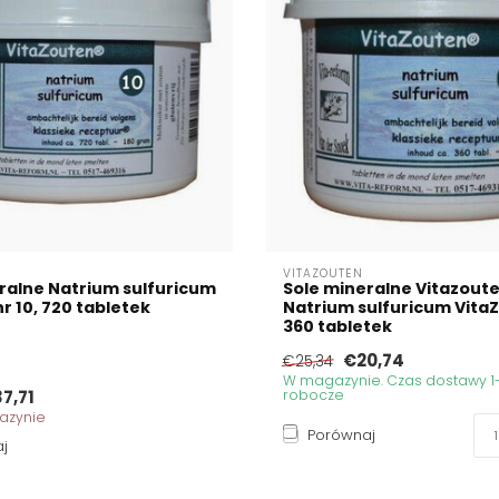
VITAZOUTEN
ralne Natrium sulfuricum
Sole mineralne Vitazout
r 10, 720 tabletek
Natrium sulfuricum VitaZ
360 tabletek
€20,74
€25,34
W magazynie. Czas dostawy 1-
7,71
robocze
azynie
Porównaj
j