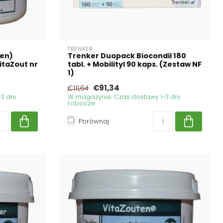
TRENKER
ten)
Trenker Duopack Biocondil 180
itaZout nr
tabl. + Mobilityl 90 kaps. (Zestaw NF
1)
€91,34
€111,64
3 dni
W magazynie. Czas dostawy 1-3 dni
robocze
Porównaj