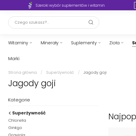
Twoje zdrowie, nasza wiedza i wsparcie
Szer
Witaminy
Minerały
Suplementy
Zioła
S
Marki
Strona główna
/
Superżywność
/
Jagody goji
Jagody goji
Kategorie
Superżywność
Najpop
Chlorella
Ginkgo
Graviola