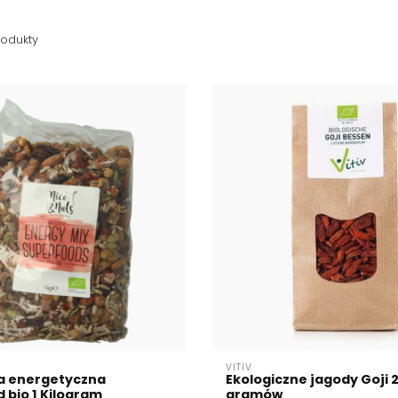
odukty
VITIV
a energetyczna
Ekologiczne jagody Goji 
 bio 1 Kilogram
gramów