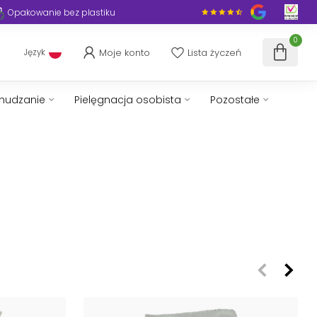
, 1–3 dni w całej Europie
Opakowanie bez plast
0
Moje konto
Lista życzeń
Język
chudzanie
Pielęgnacja osobista
Pozostałe