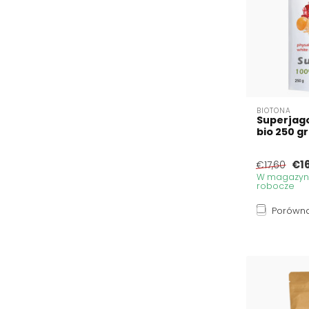
BIOTONA
Superjag
bio 250 
€1
€17,60
W magazynie
robocze
Porówna