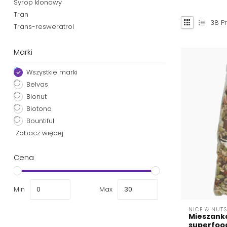
Syrop klonowy
Tran
38
Pr
Trans-resweratrol
Marki
Wszystkie marki
Belvas
Bionut
Biotona
Bountiful
Zobacz więcej
Cena
Min
Max
NICE & NUTS
Mieszank
superfood