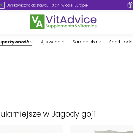
oki wybór suplementów i witamin
Błyskawiczna dostawa
uperżywność
Ajurweda
Samopieka
Sport i od
ularniejsze w Jagody goji