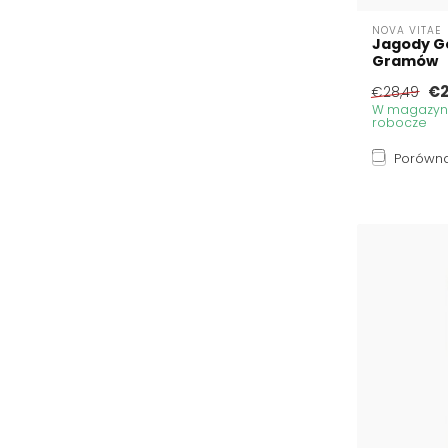
NOVA VITAE
Jagody Go
Gramów
€2
€28,49
W magazynie
robocze
Porówna