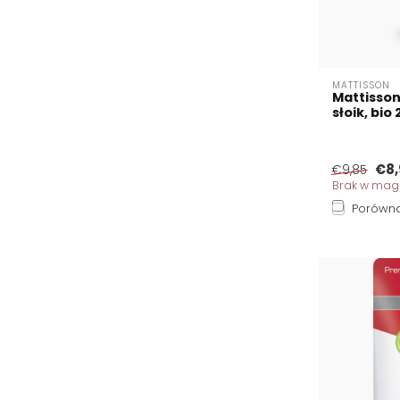
MATTISSON
Mattisson
słoik, bi
€8,
€9,85
Brak w mag
Porówna