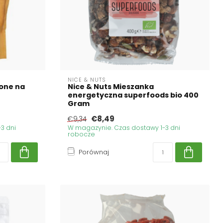
NICE & NUTS
zone na
Nice & Nuts Mieszanka
energetyczna superfoods bio 400
Gram
€8,49
€9,34
3 dni
W magazynie. Czas dostawy 1-3 dni
robocze
Porównaj