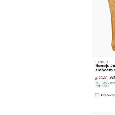
HANOJU
Hanoju Ja
słońcem b
€2
€28,38
W magazynie
robocze
Porówna