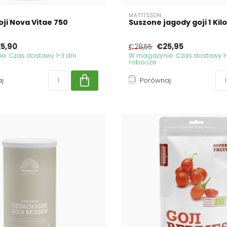
MATTISSON
ji Nova Vitae 750
Suszone jagody goji 1 Ki
5,90
€25,95
€28,55
. Czas dostawy 1-3 dni
W magazynie. Czas dostawy 1-
robocze
j
Porównaj