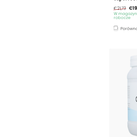
€19
€21,73
W magazynie
robocze
Porówna