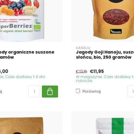
HANOJU
ody organiczne suszone
Jagody Goji Hanoju, sus
gramów
słońcu, bio, 250 gramów
6,00
€11,95
€13,15
. Czas dostawy 1-3 dni
W magazynie. Czas dostawy 1-
robocze
j
Porównaj