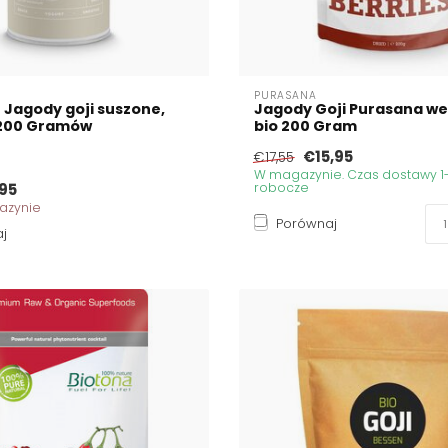
PURASANA
 Jagody goji suszone,
Jagody Goji Purasana w
o 200 Gramów
bio 200 Gram
€15,95
€17,55
W magazynie. Czas dostawy 1-
95
robocze
azynie
Porównaj
j