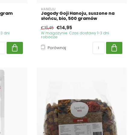
HANOJU
logram
Jagody Goji Hanoju, suszone na
słońcu, bio, 500 gramów
€14,95
€16,45
3 dni
W magazynie. Czas dostawy 1-3 dni
robocze
Porównaj