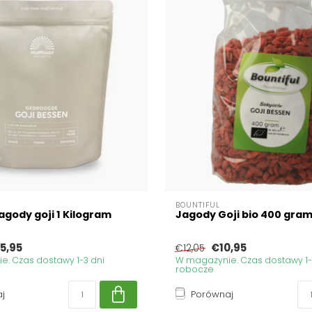
BOUNTIFUL
agody goji 1 Kilogram
Jagody Goji bio 400 gra
5,95
€10,95
€12,05
. Czas dostawy 1-3 dni
W magazynie. Czas dostawy 1-
robocze
j
Porównaj