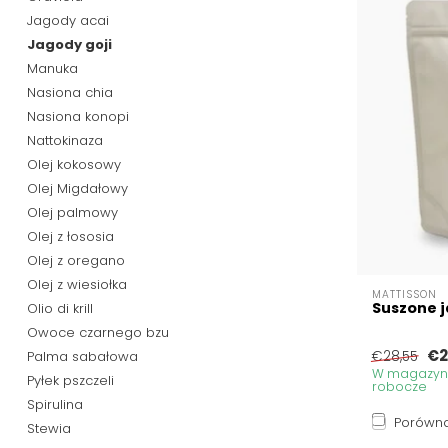
Jagody acai
Jagody goji
Manuka
Nasiona chia
Nasiona konopi
Nattokinaza
Olej kokosowy
Olej Migdałowy
Olej palmowy
Olej z łososia
Olej z oregano
Olej z wiesiołka
MATTISSON
Suszone j
Olio di krill
Owoce czarnego bzu
€2
Palma sabałowa
€28,55
W magazynie
Pyłek pszczeli
robocze
Spirulina
Porówna
Stewia