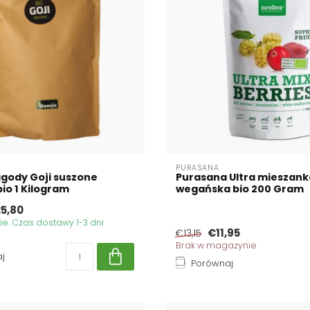
PURASANA
gody Goji suszone
Purasana Ultra mieszank
io 1 Kilogram
wegańska bio 200 Gram
5,80
. Czas dostawy 1-3 dni
€11,95
€13,15
Brak w magazynie
j
Porównaj