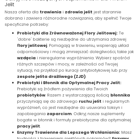
Jelit
Nasza oferta dla
trawienia
i
zdrowia jelit
jest starannie
dobrana i zawiera różnorodne rozwiązania, aby spełnić Twoje
specyficzne potrzeby:
Probiotyki dla Zrównoważonej Flory Jelitowej:
Te
'dobre' bakterie są niezbędne do utrzymania zdrowej
flory jelitowej
. Pomagają w trawieniu, wspierają układ
odpornościowy i mogą zmniejszać dolegliwości, takie jak
wzdęcia
i nieregularne wypróżnienia. Wybierz spośród
różnych szczepów i mocy, w zależności od Twojej
sytuacji, na przykład po kuracji antybiotykowej lub przy
zespole jelita drażliwego (ZJD)
.
Prebiotyki i Błonnik dla Optymalnej Pracy Jelit:
Prebiotyki są źródłem pożywienia dla Twoich
probiotyków
. Razem z wystarczającą ilością
błonnika
przyczyniają się do zdrowego
ruchu jelit
i regularnych
wypróżnień, co jest niezbędne do usuwania toksyn i
zapobiegania
zaparciom
. Odkryj nasze suplementy
bogate w błonnik i formuły prebiotyczne dla optymalnej
pracy jelit
.
Enzymy Trawienne dla Lepszego Wchłaniania:
Masz
trudności z trawieniem niektórych pokarmów?
Enzymy