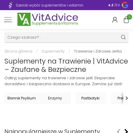
Szeroki wybór suplementów i witamin
Błyskawiczn
4.2
/5.0
0
MENU
Strona główna
/
Suplementy
/
Trawienie i Zdrowie Jelita
Suplementy na Trawienie | VitAdvice
– Zaufane & Bezpieczne
Odkryj suplementy na trawienie i zdrowie jelit. Eksperckie
doradztwo i bezpieczna dostawa w Europie. Zamów już dziś!
Błonnik Psyllium
Enzymy
Postbiotyki
Prebiotyk
Najpopularniejsze w Suplementy