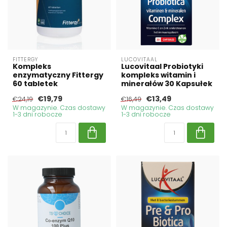
FITTERGY
LUCOVITAAL
Kompleks
Lucovitaal Probiotyki
enzymatyczny Fittergy
kompleks witamin i
60 tabletek
minerałów 30 Kapsułek
€19,79
€13,49
€24,19
€16,49
W magazynie. Czas dostawy
W magazynie. Czas dostawy
1-3 dni robocze
1-3 dni robocze