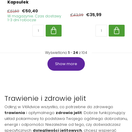
Kapsułek
€50,40
€61,60
€35,99
€43,99
W magazynie. Czas dostawy
1-3 dni robocze
Wyświetlono
1
-
24
z 104
Show more
Trawienie i zdrowie jelit
Odkryj w VitAdvice wszystko, co potrzebne do zdrowego
trawienia
i optymalnego
zdrowia jelit
. Dobrze funkcjonujący
układ pokarmowy to podstawa Twojego ogólnego dobrostanu,
energii i odporności. Niezależnie od tego, czy doświadczasz
specyficznych
dolegliwości jelitowych
, chcesz wspierać