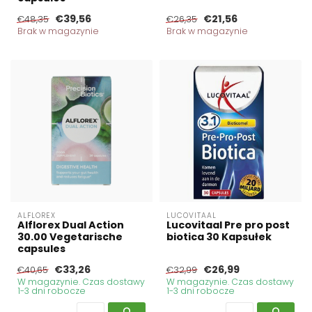
€39,56
€21,56
€48,35
€26,35
Brak w magazynie
Brak w magazynie
ALFLOREX
LUCOVITAAL
Alflorex Dual Action
Lucovitaal Pre pro post
30.00 Vegetarische
biotica 30 Kapsułek
capsules
€33,26
€26,99
€40,65
€32,99
W magazynie. Czas dostawy
W magazynie. Czas dostawy
1-3 dni robocze
1-3 dni robocze