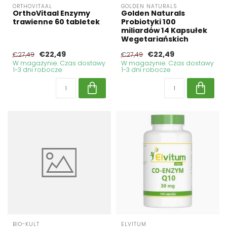
ORTHOVITAAL
GOLDEN NATURALS
OrthoVitaal Enzymy
Golden Naturals
trawienne 60 tabletek
Probiotyki 100
miliardów 14 Kapsułek
Wegetariańskich
€22,49
€22,49
€27,49
€27,49
W magazynie. Czas dostawy
W magazynie. Czas dostawy
1-3 dni robocze
1-3 dni robocze
BIO-KULT
ELVITUM