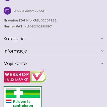
shop@vitadvice.com
Nr wpisu EDG lub KRS:
02067329
Numer VAT:
NL8082.56.889B01
Kategorie
Informacje
Moje konto