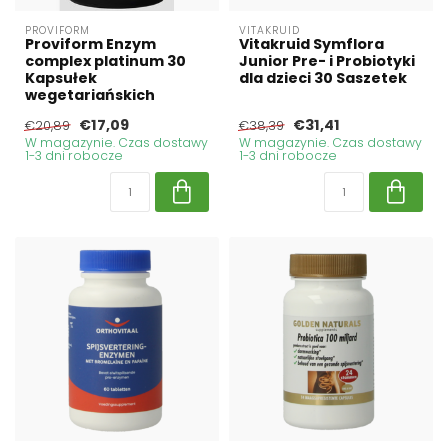
PROVIFORM
VITAKRUID
Proviform Enzym
Vitakruid Symflora
complex platinum 30
Junior Pre- i Probiotyki
Kapsułek
dla dzieci 30 Saszetek
wegetariańskich
€17,09
€31,41
€20,89
€38,39
W magazynie. Czas dostawy
W magazynie. Czas dostawy
1-3 dni robocze
1-3 dni robocze