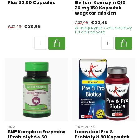
Plus 30.00 Capsules
Elvitum Koenzym Q10
30 mg 150 Kapsułek
Wegetariańskich
€22,46
€27,45
€30,56
€37,35
W magazynie. Czas dostawy
1-3 dni robocze
SNP
LUCOVITAAL
SNP Kompleks Enzymów
Lucovitaal Pre &
i Probiotyków 60
Probiotyki 90 Kapsułek