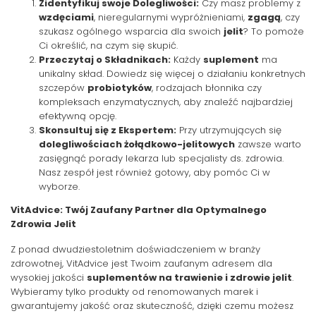
Zidentyfikuj swoje Dolegliwości:
Czy masz problemy z
wzdęciami
, nieregularnymi wypróżnieniami,
zgagą
, czy
szukasz ogólnego wsparcia dla swoich
jelit
? To pomoże
Ci określić, na czym się skupić.
Przeczytaj o Składnikach:
Każdy
suplement
ma
unikalny skład. Dowiedz się więcej o działaniu konkretnych
szczepów
probiotyków
, rodzajach błonnika czy
kompleksach enzymatycznych, aby znaleźć najbardziej
efektywną opcję.
Skonsultuj się z Ekspertem:
Przy utrzymujących się
dolegliwościach żołądkowo-jelitowych
zawsze warto
zasięgnąć porady lekarza lub specjalisty ds. zdrowia.
Nasz zespół jest również gotowy, aby pomóc Ci w
wyborze.
VitAdvice: Twój Zaufany Partner dla Optymalnego
Zdrowia Jelit
Z ponad dwudziestoletnim doświadczeniem w branży
zdrowotnej, VitAdvice jest Twoim zaufanym adresem dla
wysokiej jakości
suplementów na trawienie i zdrowie jelit
.
Wybieramy tylko produkty od renomowanych marek i
gwarantujemy jakość oraz skuteczność, dzięki czemu możesz