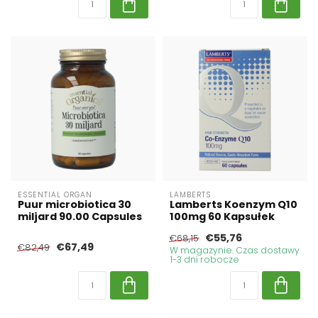
ESSENTIAL ORGAN
LAMBERTS
Puur microbiotica 30
Lamberts Koenzym Q10
miljard 90.00 Capsules
100mg 60 Kapsułek
€55,76
€68,15
€67,49
€82,49
W magazynie. Czas dostawy
1-3 dni robocze