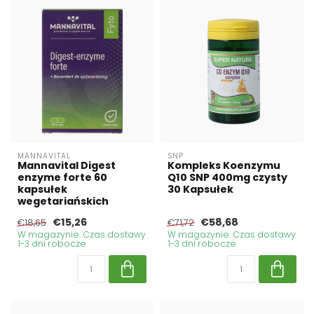
MANNAVITAL
SNP
Mannavital Digest
Kompleks Koenzymu
enzyme forte 60
Q10 SNP 400mg czysty
kapsułek
30 Kapsułek
wegetariańskich
€15,26
€58,68
€18,65
€71,72
W magazynie. Czas dostawy
W magazynie. Czas dostawy
1-3 dni robocze
1-3 dni robocze