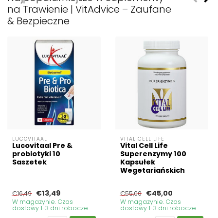
na Trawienie | VitAdvice – Zaufane
& Bezpieczne
LUCOVITAAL
VITAL CELL LIFE
Lucovitaal Pre &
Vital Cell Life
probiotyki 10
Superenzymy 100
Saszetek
Kapsułek
Wegetariańskich
€13,49
€45,00
€16,49
€55,00
W magazynie. Czas
W magazynie. Czas
dostawy 1-3 dni robocze
dostawy 1-3 dni robocze