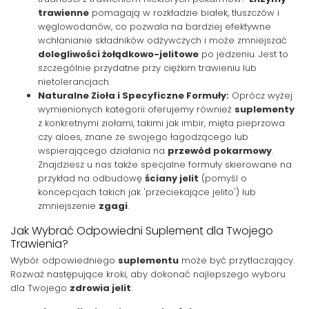
trawienne
pomagają w rozkładzie białek, tłuszczów i
węglowodanów, co pozwala na bardziej efektywne
wchłanianie składników odżywczych i może zmniejszać
dolegliwości żołądkowo-jelitowe
po jedzeniu. Jest to
szczególnie przydatne przy ciężkim trawieniu lub
nietolerancjach.
Naturalne Zioła i Specyficzne Formuły:
Oprócz wyżej
wymienionych kategorii oferujemy również
suplementy
z konkretnymi ziołami, takimi jak imbir, mięta pieprzowa
czy aloes, znane ze swojego łagodzącego lub
wspierającego działania na
przewód pokarmowy
.
Znajdziesz u nas także specjalne formuły skierowane na
przykład na odbudowę
ściany jelit
(pomyśl o
koncepcjach takich jak 'przeciekające jelito') lub
zmniejszenie
zgagi
.
Jak Wybrać Odpowiedni Suplement dla Twojego
Trawienia?
Wybór odpowiedniego
suplementu
może być przytłaczający.
Rozważ następujące kroki, aby dokonać najlepszego wyboru
dla Twojego
zdrowia jelit
: