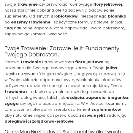
swoje
trawienie
czy przywrócić równowagę
flory jelitowej
,
nasza starannie dobrana oferta zapewnia odpowiednie
suplementy. Od silnych
probiotyków
i niezbędnego
błonnika
po
enzymy trawienne
i specyficzne formuły ziołowe: znajdź
tutaj naturalne wsparcie, które odpowiada Twoim potrzebom,
zapewniając komfort i witalność.
Twoje Trawienie i Zdrowie Jelit: Fundamenty
Twojego Dobrostanu
Zdrowe
trawienie
i zrównoważona
flora jelitowa
są
bezcenne dla Twojego całkowitego zdrowia. Twoje
jelita
,
często nazywane 'drugim mózgiem', odgrywają kluczową rolę
w Twoim układzie odpornościowym, wchłanianiu składników
odżywczych, poziomie energii, a nawet nastroju. Kiedy Twoje
trawienie
nie działa optymalnie, może to prowadzić do
różnych dolegliwości, takich jak
wzdęcia
,
zaparcia
,
biegunka
,
zgaga
czy ogólne uczucie zmęczenia. W VitAdvice rozumiemy
to znaczenie i oferujemy szeroki asortyment
suplementów
,
aby naturalnie wspierać i przywracać
zdrowie jelit
, redukując
dolegliwości żołądkowo-jelitowe
.
Odkryj Moc Niezbędnych Suplementów dla Twoich