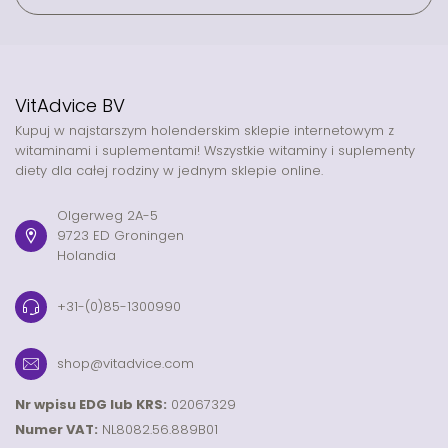
VitAdvice BV
Kupuj w najstarszym holenderskim sklepie internetowym z
witaminami i suplementami! Wszystkie witaminy i suplementy
diety dla całej rodziny w jednym sklepie online.
Olgerweg 2A-5
9723 ED Groningen
Holandia
+31-(0)85-1300990
shop@vitadvice.com
Nr wpisu EDG lub KRS:
02067329
Numer VAT:
NL8082.56.889B01