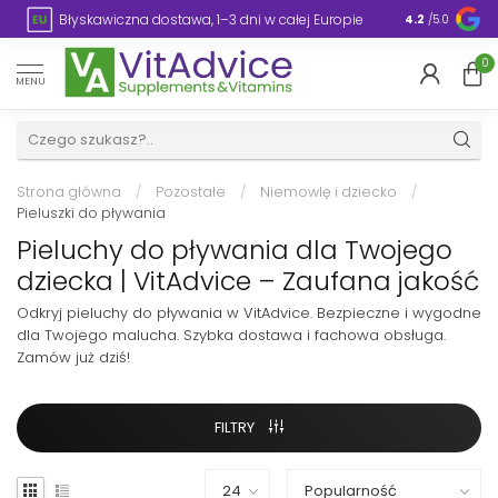
Błyskawiczna dostawa, 1–3 dni w całej Europie
Opakowanie
4.2
/5.0
0
MENU
Strona główna
/
Pozostałe
/
Niemowlę i dziecko
/
Pieluszki do pływania
Pieluchy do pływania dla Twojego
dziecka | VitAdvice – Zaufana jakość
Odkryj pieluchy do pływania w VitAdvice. Bezpieczne i wygodne
dla Twojego malucha. Szybka dostawa i fachowa obsługa.
Zamów już dziś!
FILTRY