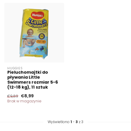
HUGGIES
Pieluchomajtki do
pływania Little
Swimmers rozmiar 5-6
(12-18 kg), 11 sztuk
€8,99
€9,89
Brak w magazynie
Wyświetlono
1
-
3
z 3